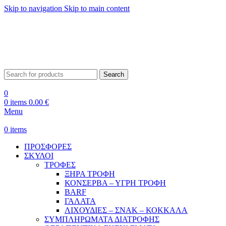
Skip to navigation
Skip to main content
ΔΩΡΕΑΝ ΑΠΟΣΤΟΛΗ ΘΕΣΣΑΛΟΝΙΚΗ ΑΝΩ ΤΩΝ 29€ - ΔΩΡΕΑΝ ΑΠΟΣΤΟΛΗ
ΥΠΟΛΟΙΠΗ ΕΛΛΑΔΑ ΑΝΩ ΤΩΝ 39€
ΔΩΡΕΑΝ DELIVERY ΣΤΗΝ ΠΟΛΗ ΤΗΣ ΘΕΣΣΑΛΟΝΙΚΗΣ
Search
0
0
items
0.00
€
Menu
0
items
ΠΡΟΣΦΟΡΕΣ
ΣΚΥΛΟΙ
ΤΡΟΦΕΣ
ΞΗΡΑ ΤΡΟΦΗ
ΚΟΝΣΕΡΒΑ – ΥΓΡΗ ΤΡΟΦΗ
BARF
ΓΑΛΑΤΑ
ΛΙΧΟΥΔΙΕΣ – ΣΝΑΚ – ΚΟΚΚΑΛΑ
ΣΥΜΠΛΗΡΩΜΑΤΑ ΔΙΑΤΡΟΦΗΣ