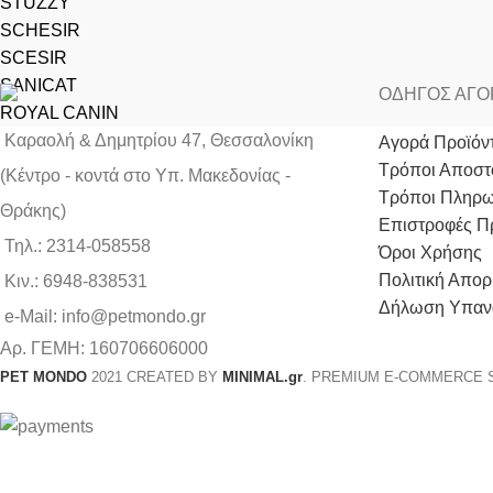
STUZZY
SCHESIR
SCESIR
SANICAT
ΟΔΗΓΟΣ ΑΓ
ROYAL CANIN
Καραολή & Δημητρίου 47, Θεσσαλονίκη
Αγορά Προϊόν
Τρόποι Αποστ
(Kέντρο - κοντά στο Yπ. Μακεδονίας -
Τρόποι Πληρ
Θράκης)
Επιστροφές Π
Τηλ.: 2314-058558
Όροι Χρήσης
Πολιτική Απορ
Κιν.: 6948-838531
Δήλωση Υπαν
e-Mail: info@petmondo.gr
Aρ. ΓΕΜΗ: 160706606000
PET MONDO
2021 CREATED BY
MINIMAL.gr
. PREMIUM E-COMMERCE 