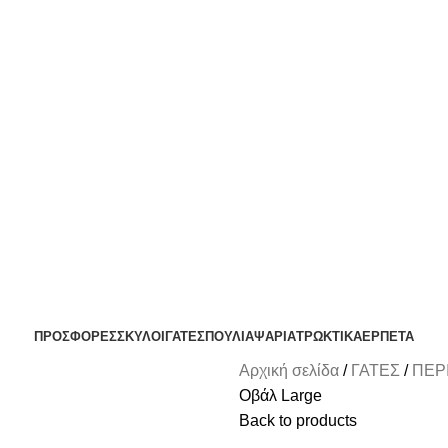
ΟΛΗ ΘΕΣΣΑΛΟΝΙΚΗ ΑΝΩ ΤΩΝ 29€ - ΔΩΡΕΑΝ ΑΠΟΣΤΟΛΗ ΥΠΟΛΟΙΠΗ ΕΛΛΑΔ
ΔΩΡΕΑΝ DELIVERY ΣΤΗΝ ΠΟΛΗ ΤΗΣ ΘΕΣΣΑΛΟΝΙΚΗΣ
ΠΡΟΣΦΟΡΕΣ
ΣΚΥΛΟΙ
ΓΑΤΕΣ
ΠΟΥΛΙΑ
ΨΑΡΙΑ
ΤΡΩΚΤΙΚΑ
ΕΡΠΕΤΑ
Αρχική σελίδα
ΓΑΤΕΣ
ΠΕΡ
Οβάλ Large
Back to products