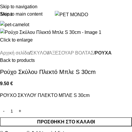
ΔΩΡΕΑΝ DELIVERY ΣΤΗΝ ΠΟΛΗ ΤΗΣ ΘΕΣΣΑΛΟΝΙΚΗΣ
Skip to navigation
Skip to main content
Menu
Click to enlarge
Αρχική σελίδα
ΣΚΥΛΟΙ
ΑΞΕΣΟΥΑΡ ΒΟΛΤΑΣ
ΡΟΥΧΑ
Back to products
Ρούχο Σκύλου Πλεκτό Μπλε S 30cm
9.50
€
ΡΟΥΧΟ ΣΚΥΛΟΥ ΠΛΕΚΤΟ ΜΠΛΕ S 30cm
ΠΡΟΣΘΉΚΗ ΣΤΟ ΚΑΛΆΘΙ