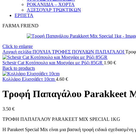
ΡΟΚΑΝΙΔΙΑ – ΧΟΡΤΑ
ΑΞΕΣΟΥΑΡ ΤΡΩΚΤΙΚΩΝ
ΕΡΠΕΤΑ
FARMA FRIEND
Click to enlarge
Αρχική σελίδα
ΠΟΥΛΙΑ
ΤΡΟΦΕΣ ΠΟΥΛΙΩΝ
ΠΑΠΑΓΑΛΟΙ
Τροφ
Schesir Cat Κοτόπουλο και Μοσχάρι με Ρύζι 85GR
1.90
€
Back to products
Κολλάρο Ελισσάβετ 10cm
4.60
€
Τροφή Παπαγάλου Parakkeet Mi
3.50
€
ΤΡΟΦΗ ΠΑΠΑΓΑΛΟΥ PARAKEET MIX SPECIAL 1KG
H Parakeet Special Mix είναι μια βασική τροφή ειδικά σχεδιασμένη