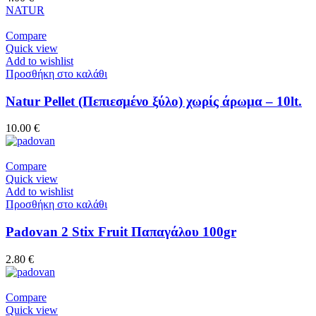
NATUR
Compare
Quick view
Add to wishlist
Προσθήκη στο καλάθι
Natur Pellet (Πεπιεσμένο ξύλο) χωρίς άρωμα – 10lt.
10.00
€
Compare
Quick view
Add to wishlist
Προσθήκη στο καλάθι
Padovan 2 Stix Fruit Παπαγάλου 100gr
2.80
€
Compare
Quick view