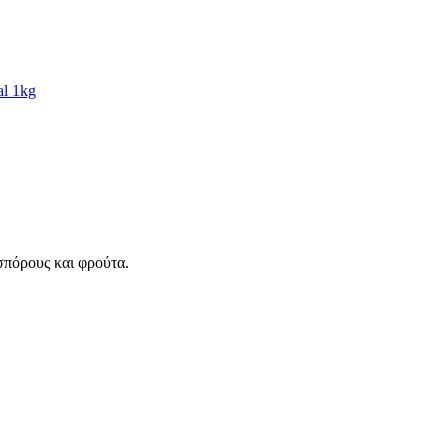
l 1kg
 σπόρους και φρούτα.