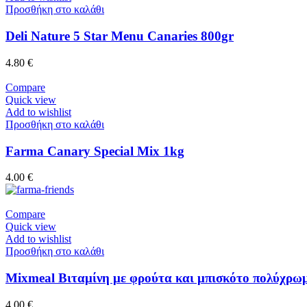
Προσθήκη στο καλάθι
Deli Nature 5 Star Menu Canaries 800gr
4.80
€
Compare
Quick view
Add to wishlist
Προσθήκη στο καλάθι
Farma Canary Special Mix 1kg
4.00
€
Compare
Quick view
Add to wishlist
Προσθήκη στο καλάθι
Mixmeal Βιταμίνη με φρούτα και μπισκότο πολύχρω
4.00
€