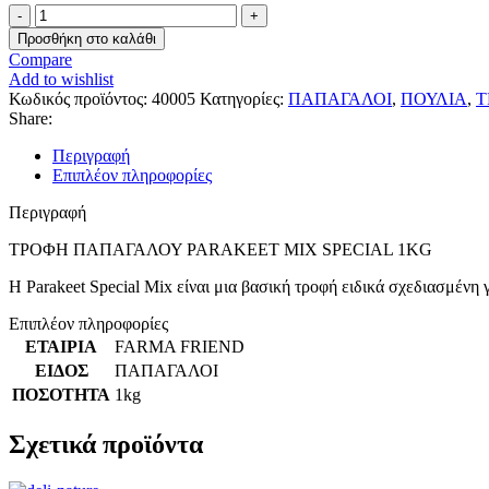
Τροφή
Παπαγάλου
Προσθήκη στο καλάθι
Parakkeet
Compare
Mix
Add to wishlist
Special
Κωδικός προϊόντος:
40005
Κατηγορίες:
ΠΑΠΑΓΑΛΟΙ
,
ΠΟΥΛΙΑ
,
Τ
1kg
Share:
ποσότητα
Περιγραφή
Επιπλέον πληροφορίες
Περιγραφή
ΤΡΟΦΗ ΠΑΠΑΓΑΛΟΥ PARAKEET MIX SPECIAL 1KG
H Parakeet Special Mix είναι μια βασική τροφή ειδικά σχεδιασμένη
Επιπλέον πληροφορίες
ΕΤΑΙΡΙΑ
FARMA FRIEND
ΕΙΔΟΣ
ΠΑΠΑΓΑΛΟΙ
ΠΟΣΟΤΗΤΑ
1kg
Σχετικά προϊόντα