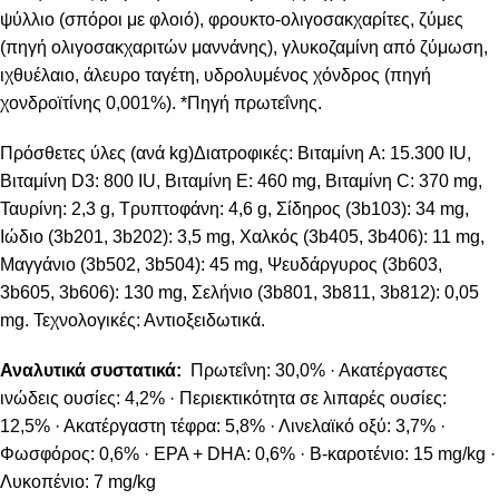
ψύλλιο (σπόροι με φλοιό), φρουκτο-ολιγοσακχαρίτες, ζύμες
(πηγή ολιγοσακχαριτών μαννάνης), γλυκοζαμίνη από ζύμωση,
ιχθυέλαιο, άλευρο ταγέτη, υδρολυμένος χόνδρος (πηγή
χονδροϊτίνης 0,001%). *Πηγή πρωτεΐνης.
Πρόσθετες ύλες (ανά kg)Διατροφικές: Βιταμίνη A: 15.300 IU,
Βιταμίνη D3: 800 IU, Βιταμίνη E: 460 mg, Βιταμίνη C: 370 mg,
Ταυρίνη: 2,3 g, Τρυπτοφάνη: 4,6 g, Σίδηρος (3b103): 34 mg,
Ιώδιο (3b201, 3b202): 3,5 mg, Χαλκός (3b405, 3b406): 11 mg,
Μαγγάνιο (3b502, 3b504): 45 mg, Ψευδάργυρος (3b603,
3b605, 3b606): 130 mg, Σελήνιο (3b801, 3b811, 3b812): 0,05
mg. Τεχνολογικές: Αντιοξειδωτικά.
Αναλυτικά συστατικά:
Πρωτεΐνη: 30,0% · Ακατέργαστες
ινώδεις ουσίες: 4,2% · Περιεκτικότητα σε λιπαρές ουσίες:
12,5% · Ακατέργαστη τέφρα: 5,8% · Λινελαϊκό οξύ: 3,7% ·
Φωσφόρος: 0,6% · EPA + DHA: 0,6% · Β-καροτένιο: 15 mg/kg ·
Λυκοπένιο: 7 mg/kg