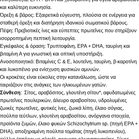
και καλύτερη ευκινησία.
Όρεξη & βάρος: Εξαιρετικά εύγευστη, πλούσια σε ενέργεια για
σταθερή όρεξη και διατήρηση ιδανικού σωματικού βάρους.
Πέψη: Πρεβιοτικές ίνες και εύπεπτες πρωτεΐνες που στηρίζουν
ισορροπημένη πεπτική λειτουργία.
Εγκέφαλος & όραση: Τρυπτοφάνη, EPA + DHA, ταυρίνη και
βιταμίνη Α για γνωστική και οπτική υποστήριξη.
Ανοσοποιητικό: Βιταμίνες C & E, λουτεΐνη, ταυρίνη, β-καροτίνη
και λυκοπένιο για ενίσχυση φυσικών αμυνών.
Οι κροκέτες είναι εύκολες στην κατανάλωση, ώστε να
ταιριάζουν στις ανάγκες των ηλικιωμένων γατών.
Σύνθεση
: Σίτος, αραβόσιτος, γλουτένη σίτου*, αφυδατωμένες
πρωτεΐνες πουλερικών, άλευρο αραβοσίτου, υδρολυμένες
ζωικές πρωτεΐνες, φυτικές ίνες, ζωικά λίπη, έλαιο σόγιας,
πούλπα τεύτλων, γλουτένη αραβοσίτου, ανόργανα στοιχεία,
προϊόντα ζυμών, έλαιο φυκών Schizochytrium sp. (πηγή EPA +
DHA), αποξηραμένη πούλπα τομάτας (πηγή λυκοπενίου),