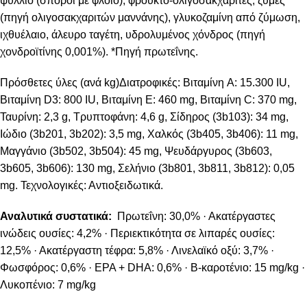
ψύλλιο (σπόροι με φλοιό), φρουκτο-ολιγοσακχαρίτες, ζύμες
(πηγή ολιγοσακχαριτών μαννάνης), γλυκοζαμίνη από ζύμωση,
ιχθυέλαιο, άλευρο ταγέτη, υδρολυμένος χόνδρος (πηγή
χονδροϊτίνης 0,001%). *Πηγή πρωτεΐνης.
Πρόσθετες ύλες (ανά kg)Διατροφικές: Βιταμίνη A: 15.300 IU,
Βιταμίνη D3: 800 IU, Βιταμίνη E: 460 mg, Βιταμίνη C: 370 mg,
Ταυρίνη: 2,3 g, Τρυπτοφάνη: 4,6 g, Σίδηρος (3b103): 34 mg,
Ιώδιο (3b201, 3b202): 3,5 mg, Χαλκός (3b405, 3b406): 11 mg,
Μαγγάνιο (3b502, 3b504): 45 mg, Ψευδάργυρος (3b603,
3b605, 3b606): 130 mg, Σελήνιο (3b801, 3b811, 3b812): 0,05
mg. Τεχνολογικές: Αντιοξειδωτικά.
Αναλυτικά συστατικά:
Πρωτεΐνη: 30,0% · Ακατέργαστες
ινώδεις ουσίες: 4,2% · Περιεκτικότητα σε λιπαρές ουσίες:
12,5% · Ακατέργαστη τέφρα: 5,8% · Λινελαϊκό οξύ: 3,7% ·
Φωσφόρος: 0,6% · EPA + DHA: 0,6% · Β-καροτένιο: 15 mg/kg ·
Λυκοπένιο: 7 mg/kg