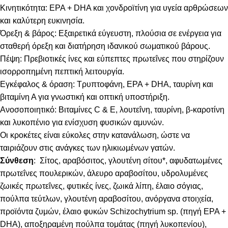
Κινητικότητα: EPA + DHA και χονδροϊτίνη για υγεία αρθρώσεων
και καλύτερη ευκινησία.
Όρεξη & βάρος: Εξαιρετικά εύγευστη, πλούσια σε ενέργεια για
σταθερή όρεξη και διατήρηση ιδανικού σωματικού βάρους.
Πέψη: Πρεβιοτικές ίνες και εύπεπτες πρωτεΐνες που στηρίζουν
ισορροπημένη πεπτική λειτουργία.
Εγκέφαλος & όραση: Τρυπτοφάνη, EPA + DHA, ταυρίνη και
βιταμίνη Α για γνωστική και οπτική υποστήριξη.
Ανοσοποιητικό: Βιταμίνες C & E, λουτεΐνη, ταυρίνη, β-καροτίνη
και λυκοπένιο για ενίσχυση φυσικών αμυνών.
Οι κροκέτες είναι εύκολες στην κατανάλωση, ώστε να
ταιριάζουν στις ανάγκες των ηλικιωμένων γατών.
Σύνθεση
: Σίτος, αραβόσιτος, γλουτένη σίτου*, αφυδατωμένες
πρωτεΐνες πουλερικών, άλευρο αραβοσίτου, υδρολυμένες
ζωικές πρωτεΐνες, φυτικές ίνες, ζωικά λίπη, έλαιο σόγιας,
πούλπα τεύτλων, γλουτένη αραβοσίτου, ανόργανα στοιχεία,
προϊόντα ζυμών, έλαιο φυκών Schizochytrium sp. (πηγή EPA +
DHA), αποξηραμένη πούλπα τομάτας (πηγή λυκοπενίου),