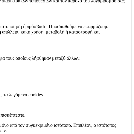
ν διαδικτυακών τοποθεσιών και τον πάροχο του λογαριασμού σας
 γνωστοποίηση ή πρόσβαση. Προσπαθούμε να εφαρμόζουμε
η απώλεια, κακή χρήση, μεταβολή ή καταστροφή και
 για τους οποίους λήφθηκαν μεταξύ άλλων:
, τα λεγόμενα cookies.
επισκέπτεστε.
μόνο από τον συγκεκριμένο ιστότοπο. Επιπλέον, ο ιστότοπος
των.