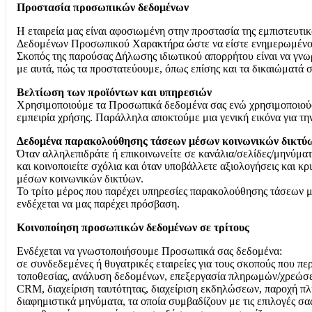
Προστασία προσωπικών δεδομένων
Η εταιρεία μας είναι αφοσιωμένη στην προστασία της εμπιστευτι
Δεδομένων Προσωπικού Χαρακτήρα ώστε να είστε ενημερωμένοι 
Σκοπός της παρούσας Δήλωσης ιδιωτικού απορρήτου είναι να γνωρ
με αυτά, πώς τα προστατεύουμε, όπως επίσης και τα δικαιώματά 
Βελτίωση των προϊόντων και υπηρεσιών
Χρησιμοποιούμε τα Προσωπικά δεδομένα σας ενώ χρησιμοποιούσατ
εμπειρία χρήσης. Παράλληλα αποκτούμε μια γενική εικόνα για τη
Δεδομένα παρακολούθησης τάσεων μέσων κοινωνικών δικτύων 
Όταν αλληλεπιδράτε ή επικοινωνείτε σε κανάλια/σελίδες/μηνύματ
και κοινοποιείτε σχόλια και όταν υποβάλλετε αξιολογήσεις και 
μέσων κοινωνικών δικτύων.
Το τρίτο μέρος που παρέχει υπηρεσίες παρακολούθησης τάσεων μ
ενδέχεται να μας παρέχει πρόσβαση.
Κοινοποίηση προσωπικών δεδομένων σε τρίτους
Ενδέχεται να γνωστοποιήσουμε Προσωπικά σας δεδομένα:
σε συνδεδεμένες ή θυγατρικές εταιρείες για τους σκοπούς που π
τοποθεσίας, ανάλυση δεδομένων, επεξεργασία πληρωμών/χρεώσεω
CRM, διαχείριση ταυτότητας, διαχείριση εκδηλώσεων, παροχή πλη
διαφημιστικά μηνύματα, τα οποία συμβαδίζουν με τις επιλογές σ