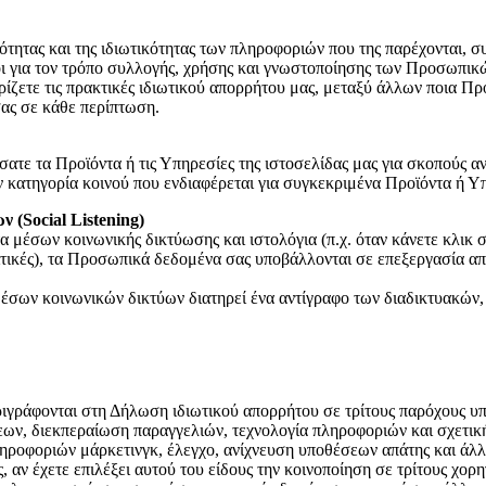
κότητας και της ιδιωτικότητας των πληροφοριών που της παρέχονται,
για τον τρόπο συλλογής, χρήσης και γνωστοποίησης των Προσωπικ
ίζετε τις πρακτικές ιδιωτικού απορρήτου μας, μεταξύ άλλων ποια Π
σας σε κάθε περίπτωση.
ε τα Προϊόντα ή τις Υπηρεσίες της ιστοσελίδας μας για σκοπούς αν
ν κατηγορία κοινού που ενδιαφέρεται για συγκεκριμένα Προϊόντα ή Υ
(Social Listening)
α μέσων κοινωνικής δικτύωσης και ιστολόγια (π.χ. όταν κάνετε κλικ
κριτικές), τα Προσωπικά δεδομένα σας υποβάλλονται σε επεξεργασία 
έσων κοινωνικών δικτύων διατηρεί ένα αντίγραφο των διαδικτυακών, 
εριγράφονται στη Δήλωση ιδιωτικού απορρήτου σε τρίτους παρόχους υ
ν, διεκπεραίωση παραγγελιών, τεχνολογία πληροφοριών και σχετικ
ροφοριών μάρκετινγκ, έλεγχο, ανίχνευση υποθέσεων απάτης και άλλες
ας, αν έχετε επιλέξει αυτού του είδους την κοινοποίηση σε τρίτους 