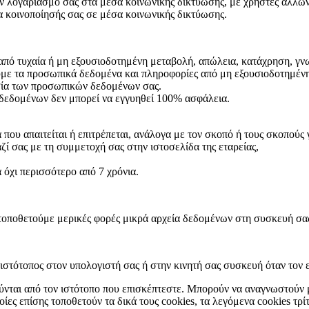
τον λογαριασμό σας στα μέσα κοινωνικής δικτύωσης, με χρήστες άλλω
α κοινοποίησής σας σε μέσα κοινωνικής δικτύωσης.
 από τυχαία ή μη εξουσιοδοτημένη μεταβολή, απώλεια, κατάχρηση,
ουμε τα προσωπικά δεδομένα και πληροφορίες από μη εξουσιοδοτημέν
ασία των προσωπικών δεδομένων σας.
δεδομένων δεν μπορεί να εγγυηθεί 100% ασφάλεια.
που απαιτείται ή επιτρέπεται, ανάλογα με τον σκοπό ή τους σκοπούς
ζί σας με τη συμμετοχή σας στην ιστοσελίδα της εταρείας,
όχι περισσότερο από 7 χρόνια.
 τοποθετούμε μερικές φορές μικρά αρχεία δεδομένων στη συσκευή σας
ς ιστότοπος στον υπολογιστή σας ή στην κινητή σας συσκευή όταν τον 
ύνται από τον ιστότοπο που επισκέπτεστε. Μπορούν να αναγνωστούν 
ίες επίσης τοποθετούν τα δικά τους cookies, τα λεγόμενα cookies τρί