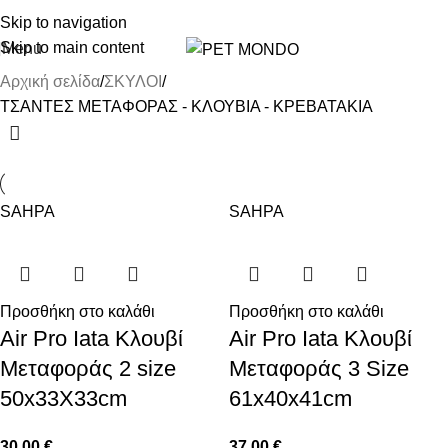
ΔΩΡΕΑΝ DELIVERY ΣΤΗΝ ΠΟΛΗ ΤΗΣ ΘΕΣΣΑΛΟΝΙΚΗΣ
Skip to navigation
Skip to main content
Menu
Αρχική σελίδα
ΣΚΥΛΟΙ
ΤΣΑΝΤΕΣ ΜΕΤΑΦΟΡΑΣ - ΚΛΟΥΒΙΑ - ΚΡΕΒΑΤΑΚΙΑ
SAHPA
SAHPA
Προσθήκη στο καλάθι
Προσθήκη στο καλάθι
Air Pro Iata Κλουβί
Air Pro Iata Κλουβί
Μεταφοράς 2 size
Μεταφοράς 3 Size
50x33X33cm
61x40x41cm
30.00
€
37.00
€