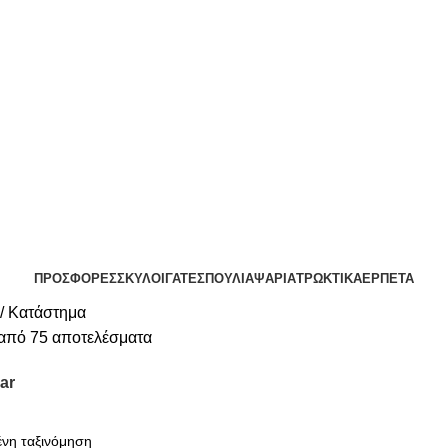
ΟΛΗ ΘΕΣΣΑΛΟΝΙΚΗ ΑΝΩ ΤΩΝ 29€ - ΔΩΡΕΑΝ ΑΠΟΣΤΟΛΗ ΥΠΟΛΟΙΠΗ ΕΛΛΑΔ
ΔΩΡΕΑΝ DELIVERY ΣΤΗΝ ΠΟΛΗ ΤΗΣ ΘΕΣΣΑΛΟΝΙΚΗΣ
ΠΡΟΣΦΟΡΕΣ
ΣΚΥΛΟΙ
ΓΑΤΕΣ
ΠΟΥΛΙΑ
ΨΑΡΙΑ
ΤΡΩΚΤΙΚΑ
ΕΡΠΕΤΑ
Κατάστημα
από 75 αποτελέσματα
ar