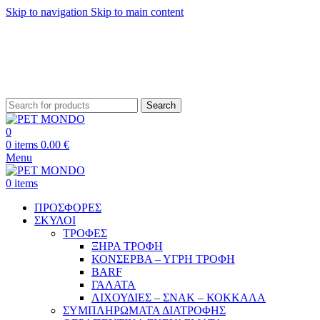
Skip to navigation
Skip to main content
ΔΩΡΕΑΝ ΑΠΟΣΤΟΛΗ ΘΕΣΣΑΛΟΝΙΚΗ ΑΝΩ ΤΩΝ 29€ - ΔΩΡΕΑΝ ΑΠΟΣΤΟΛΗ
ΥΠΟΛΟΙΠΗ ΕΛΛΑΔΑ ΑΝΩ ΤΩΝ 39€
ΔΩΡΕΑΝ DELIVERY ΣΤΗΝ ΠΟΛΗ ΤΗΣ ΘΕΣΣΑΛΟΝΙΚΗΣ
Search
0
0
items
0.00
€
Menu
0
items
ΠΡΟΣΦΟΡΕΣ
ΣΚΥΛΟΙ
ΤΡΟΦΕΣ
ΞΗΡΑ ΤΡΟΦΗ
ΚΟΝΣΕΡΒΑ – ΥΓΡΗ ΤΡΟΦΗ
BARF
ΓΑΛΑΤΑ
ΛΙΧΟΥΔΙΕΣ – ΣΝΑΚ – ΚΟΚΚΑΛΑ
ΣΥΜΠΛΗΡΩΜΑΤΑ ΔΙΑΤΡΟΦΗΣ