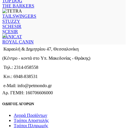
TOP DOG
THE BARKERS
TAILSWINGERS
STUZZY
SCHESIR
SCESIR
SANICAT
ROYAL CANIN
Καραολή & Δημητρίου 47, Θεσσαλονίκη
(Kέντρο - κοντά στο Yπ. Μακεδονίας - Θράκης)
Τηλ.: 2314-058558
Κιν.: 6948-838531
e-Mail: info@petmondo.gr
Aρ. ΓΕΜΗ: 160706606000
ΟΔΗΓΟΣ ΑΓΟΡΩΝ
Αγορά Προϊόντων
Τρόποι Αποστολής
Τρόποι Πληρωμής