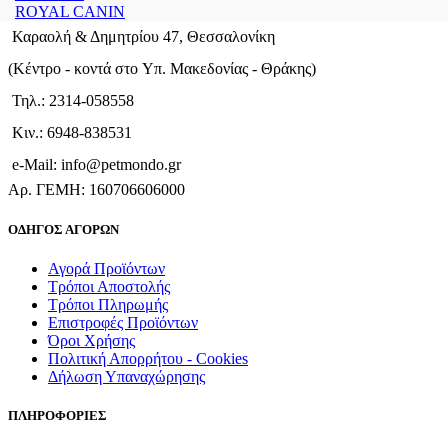
ROYAL CANIN
Καραολή & Δημητρίου 47, Θεσσαλονίκη
(Kέντρο - κοντά στο Yπ. Μακεδονίας - Θράκης)
Τηλ.: 2314-058558
Κιν.: 6948-838531
e-Mail: info@petmondo.gr
Aρ. ΓΕΜΗ: 160706606000
ΟΔΗΓΟΣ ΑΓΟΡΩΝ
Αγορά Προϊόντων
Τρόποι Αποστολής
Τρόποι Πληρωμής
Επιστροφές Προϊόντων
Όροι Χρήσης
Πολιτική Απορρήτου - Cookies
Δήλωση Υπαναχώρησης
ΠΛΗΡΟΦΟΡΙΕΣ