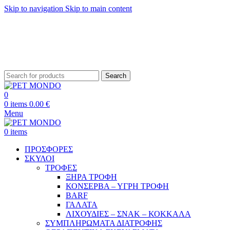
Skip to navigation
Skip to main content
ΔΩΡΕΑΝ ΑΠΟΣΤΟΛΗ ΘΕΣΣΑΛΟΝΙΚΗ ΑΝΩ ΤΩΝ 29€ - ΔΩΡΕΑΝ ΑΠΟΣΤΟΛΗ
ΥΠΟΛΟΙΠΗ ΕΛΛΑΔΑ ΑΝΩ ΤΩΝ 39€
ΔΩΡΕΑΝ DELIVERY ΣΤΗΝ ΠΟΛΗ ΤΗΣ ΘΕΣΣΑΛΟΝΙΚΗΣ
Search
0
0
items
0.00
€
Menu
0
items
ΠΡΟΣΦΟΡΕΣ
ΣΚΥΛΟΙ
ΤΡΟΦΕΣ
ΞΗΡΑ ΤΡΟΦΗ
ΚΟΝΣΕΡΒΑ – ΥΓΡΗ ΤΡΟΦΗ
BARF
ΓΑΛΑΤΑ
ΛΙΧΟΥΔΙΕΣ – ΣΝΑΚ – ΚΟΚΚΑΛΑ
ΣΥΜΠΛΗΡΩΜΑΤΑ ΔΙΑΤΡΟΦΗΣ