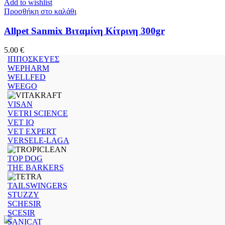
Add to wishlist
Προσθήκη στο καλάθι
Allpet Sanmix Βιταμίνη Κίτρινη 300gr
5.00
€
ΙΠΠΟΣΚΕΥΕΣ
WEPHARM
WELLFED
WEEGO
VISAN
VETRI SCIENCE
VET IQ
VET EXPERT
VERSELE-LAGA
TOP DOG
THE BARKERS
TAILSWINGERS
STUZZY
SCHESIR
SCESIR
SANICAT