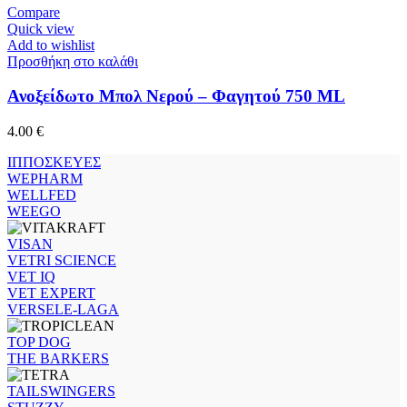
Compare
Quick view
Add to wishlist
Προσθήκη στο καλάθι
Ανοξείδωτο Μπολ Νερού – Φαγητού 750 ML
4.00
€
ΙΠΠΟΣΚΕΥΕΣ
WEPHARM
WELLFED
WEEGO
VISAN
VETRI SCIENCE
VET IQ
VET EXPERT
VERSELE-LAGA
TOP DOG
THE BARKERS
TAILSWINGERS