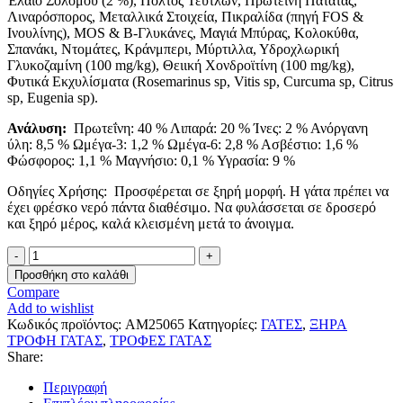
Έλαιο Σολομού (2 %), Πολτός Τεύτλων, Πρωτεΐνη Πατάτας,
Λιναρόσπορος, Μεταλλικά Στοιχεία, Πικραλίδα (πηγή FOS &
Ινουλίνης), MOS & Β-Γλυκάνες, Μαγιά Μπύρας, Κολοκύθα,
Σπανάκι, Ντομάτες, Κράνμπερι, Μύρτιλλα, Υδροχλωρική
Γλυκοζαμίνη (100 mg/kg), Θειική Χονδροϊτίνη (100 mg/kg),
Φυτικά Εκχυλίσματα (Rosemarinus sp, Vitis sp, Curcuma sp, Citrus
sp, Eugenia sp).
Ανάλυση:
Πρωτεΐνη: 40 % Λιπαρά: 20 % Ίνες: 2 % Ανόργανη
ύλη: 8,5 % Ωμέγα-3: 1,2 % Ωμέγα-6: 2,8 % Ασβέστιο: 1,6 %
Φώσφορος: 1,1 % Μαγνήσιο: 0,1 % Υγρασία: 9 %
Οδηγίες Χρήσης: Προσφέρεται σε ξηρή μορφή. Η γάτα πρέπει να
έχει φρέσκο νερό πάντα διαθέσιμο. Να φυλάσσεται σε δροσερό
και ξηρό μέρος, καλά κλεισμένη μετά το άνοιγμα.
Ambrosia
Grain
Προσθήκη στο καλάθι
Free
Compare
Cat
Add to wishlist
and
Κωδικός προϊόντος:
AM25065
Κατηγορίες:
ΓΑΤΕΣ
,
ΞΗΡΑ
Kitten
ΤΡΟΦΗ ΓΑΤΑΣ
,
ΤΡΟΦΕΣ ΓΑΤΑΣ
Fresh
Share:
Turkey
&
Περιγραφή
Chicken