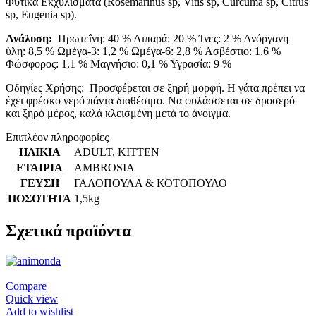
Φυτικά Εκχυλίσματα (Rosemarinus sp, Vitis sp, Curcuma sp, Citrus
sp, Eugenia sp).
Ανάλυση:
Πρωτεΐνη: 40 % Λιπαρά: 20 % Ίνες: 2 % Ανόργανη
ύλη: 8,5 % Ωμέγα-3: 1,2 % Ωμέγα-6: 2,8 % Ασβέστιο: 1,6 %
Φώσφορος: 1,1 % Μαγνήσιο: 0,1 % Υγρασία: 9 %
Οδηγίες Χρήσης: Προσφέρεται σε ξηρή μορφή. Η γάτα πρέπει να
έχει φρέσκο νερό πάντα διαθέσιμο. Να φυλάσσεται σε δροσερό
και ξηρό μέρος, καλά κλεισμένη μετά το άνοιγμα.
Επιπλέον πληροφορίες
ΗΛΙΚΙΑ
ADULT
,
KITTEN
ΕΤΑΙΡΙΑ
AMBROSIA
ΓΕΥΣΗ
ΓΑΛΟΠΟΥΛΑ & ΚΟΤΟΠΟΥΛΟ
ΠΟΣΟΤΗΤΑ
1,5kg
Σχετικά προϊόντα
Compare
Quick view
Add to wishlist