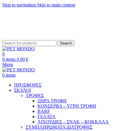
Skip to navigation
Skip to main content
ΔΩΡΕΑΝ ΑΠΟΣΤΟΛΗ ΘΕΣΣΑΛΟΝΙΚΗ ΑΝΩ ΤΩΝ 29€ - ΔΩΡΕΑΝ ΑΠΟΣΤΟΛΗ
ΥΠΟΛΟΙΠΗ ΕΛΛΑΔΑ ΑΝΩ ΤΩΝ 39€
ΔΩΡΕΑΝ DELIVERY ΣΤΗΝ ΠΟΛΗ ΤΗΣ ΘΕΣΣΑΛΟΝΙΚΗΣ
Search
0
0
items
0.00
€
Menu
0
items
ΠΡΟΣΦΟΡΕΣ
ΣΚΥΛΟΙ
ΤΡΟΦΕΣ
ΞΗΡΑ ΤΡΟΦΗ
ΚΟΝΣΕΡΒΑ – ΥΓΡΗ ΤΡΟΦΗ
BARF
ΓΑΛΑΤΑ
ΛΙΧΟΥΔΙΕΣ – ΣΝΑΚ – ΚΟΚΚΑΛΑ
ΣΥΜΠΛΗΡΩΜΑΤΑ ΔΙΑΤΡΟΦΗΣ