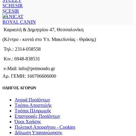
STUZZY
SCHESIR
SCESIR
SANICAT
ROYAL CANIN
Καραολή & Δημητρίου 47, Θεσσαλονίκη
(Kέντρο - κοντά στο Yπ. Μακεδονίας - Θράκης)
Τηλ.: 2314-058558
Κιν.: 6948-838531
e-Mail: info@petmondo.gr
Aρ. ΓΕΜΗ: 160706606000
ΟΔΗΓΟΣ ΑΓΟΡΩΝ
Αγορά Προϊόντων
Τρόποι Αποστολής
Τρόποι Πληρωμής
Επιστροφές Προϊόντων
Όροι Χρήσης
Πολιτική Απορρήτου - Cookies
Δήλωση Υπαναχώρησης