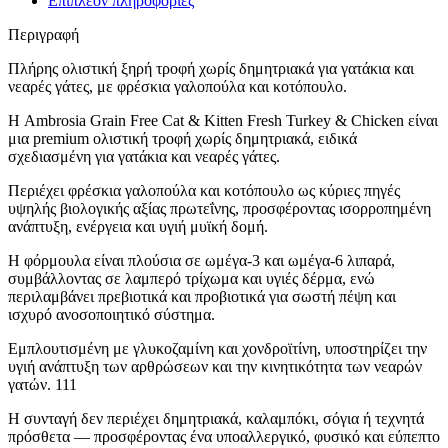
Επιπλέον πληροφορίες
1,5kg
ποσότητα
Περιγραφή
Πλήρης ολιστική ξηρή τροφή χωρίς δημητριακά για γατάκια και
νεαρές γάτες, με φρέσκια γαλοπούλα και κοτόπουλο.
Η Ambrosia Grain Free Cat & Kitten Fresh Turkey & Chicken είναι
μια premium ολιστική τροφή χωρίς δημητριακά, ειδικά
σχεδιασμένη για γατάκια και νεαρές γάτες.
Περιέχει φρέσκια γαλοπούλα και κοτόπουλο ως κύριες πηγές
υψηλής βιολογικής αξίας πρωτεΐνης, προσφέροντας ισορροπημένη
ανάπτυξη, ενέργεια και υγιή μυϊκή δομή.
Η φόρμουλα είναι πλούσια σε ωμέγα-3 και ωμέγα-6 λιπαρά,
συμβάλλοντας σε λαμπερό τρίχωμα και υγιές δέρμα, ενώ
περιλαμβάνει πρεβιοτικά και προβιοτικά για σωστή πέψη και
ισχυρό ανοσοποιητικό σύστημα.
Εμπλουτισμένη με γλυκοζαμίνη και χονδροϊτίνη, υποστηρίζει την
υγιή ανάπτυξη των αρθρώσεων και την κινητικότητα των νεαρών
γατών. 111
Η συνταγή δεν περιέχει δημητριακά, καλαμπόκι, σόγια ή τεχνητά
πρόσθετα — προσφέροντας ένα υποαλλεργικό, φυσικό και εύπεπτο