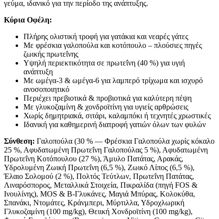
γεύμα, ιδανικό για την περίοδο της ανάπτυξης.
Κύρια Οφέλη:
Πλήρης ολιστική τροφή για γατάκια και νεαρές γάτες
Με φρέσκια γαλοπούλα και κοτόπουλο – πλούσιες πηγές
ζωικής πρωτεΐνης
Υψηλή περιεκτικότητα σε πρωτεΐνη (40 %) για υγιή
ανάπτυξη
Με ωμέγα-3 & ωμέγα-6 για λαμπερό τρίχωμα και ισχυρό
ανοσοποιητικό
Περιέχει πρεβιοτικά & προβιοτικά για καλύτερη πέψη
Με γλυκοζαμίνη & χονδροϊτίνη για υγιείς αρθρώσεις
Χωρίς δημητριακά, σιτάρι, καλαμπόκι ή τεχνητές χρωστικές
Ιδανική για καθημερινή διατροφή γατιών όλων των φυλών
Σύνθεση:
Γαλοπούλα (30 % — Φρέσκια Γαλοπούλα χωρίς κόκαλο
25 %, Αφυδατωμένη Πρωτεΐνη Γαλοπούλας 5 %), Αφυδατωμένη
Πρωτεΐνη Κοτόπουλου (27 %), Άμυλο Πατάτας, Αρακάς,
Υδρολυμένη Ζωική Πρωτεΐνη (6,5 %), Ζωικό Λίπος (6,5 %),
Έλαιο Σολομού (2 %), Πολτός Τεύτλων, Πρωτεΐνη Πατάτας,
Λιναρόσπορος, Μεταλλικά Στοιχεία, Πικραλίδα (πηγή FOS &
Ινουλίνης), MOS & Β-Γλυκάνες, Μαγιά Μπύρας, Κολοκύθα,
Σπανάκι, Ντομάτες, Κράνμπερι, Μύρτιλλα, Υδροχλωρική
Γλυκοζαμίνη (100 mg/kg), Θειική Χονδροϊτίνη (100 mg/kg),