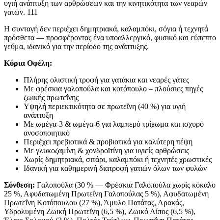
υγιή ανάπτυξη των αρθρώσεων και την κινητικότητα των νεαρών
γατών. 111
Η συνταγή δεν περιέχει δημητριακά, καλαμπόκι, σόγια ή τεχνητά
πρόσθετα — προσφέροντας ένα υποαλλεργικό, φυσικό και εύπεπτο
γεύμα, ιδανικό για την περίοδο της ανάπτυξης.
Κύρια Οφέλη:
Πλήρης ολιστική τροφή για γατάκια και νεαρές γάτες
Με φρέσκια γαλοπούλα και κοτόπουλο – πλούσιες πηγές
ζωικής πρωτεΐνης
Υψηλή περιεκτικότητα σε πρωτεΐνη (40 %) για υγιή
ανάπτυξη
Με ωμέγα-3 & ωμέγα-6 για λαμπερό τρίχωμα και ισχυρό
ανοσοποιητικό
Περιέχει πρεβιοτικά & προβιοτικά για καλύτερη πέψη
Με γλυκοζαμίνη & χονδροϊτίνη για υγιείς αρθρώσεις
Χωρίς δημητριακά, σιτάρι, καλαμπόκι ή τεχνητές χρωστικές
Ιδανική για καθημερινή διατροφή γατιών όλων των φυλών
Σύνθεση:
Γαλοπούλα (30 % — Φρέσκια Γαλοπούλα χωρίς κόκαλο
25 %, Αφυδατωμένη Πρωτεΐνη Γαλοπούλας 5 %), Αφυδατωμένη
Πρωτεΐνη Κοτόπουλου (27 %), Άμυλο Πατάτας, Αρακάς,
Υδρολυμένη Ζωική Πρωτεΐνη (6,5 %), Ζωικό Λίπος (6,5 %),