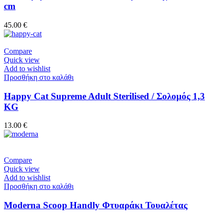
cm
45.00
€
Compare
Quick view
Add to wishlist
Προσθήκη στο καλάθι
Happy Cat Supreme Adult Sterilised / Σολομός 1,3
KG
13.00
€
Compare
Quick view
Add to wishlist
Προσθήκη στο καλάθι
Moderna Scoop Handly Φτυαράκι Τουαλέτας