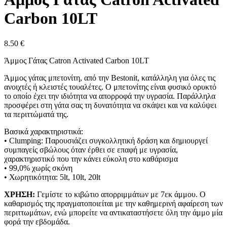
Carbon 10LT
8.50
€
Άμμος Γάτας Catron Activated Carbon 10LT
Άμμος γάτας μπετονίτη, από την Bestonit, κατάλληλη για όλες τις
ανοιχτές ή κλειστές τουαλέτες. Ο μπετονίτης είναι φυσικό ορυκτό
το οποίο έχει την ιδιότητα να απορροφά την υγρασία. Παράλληλα
προσφέρει στη γάτα σας τη δυνατότητα να σκάψει και να καλύψει
τα περιττώματά της.
Βασικά χαρακτηριστικά:
• Clumping: Παρουσιάζει συγκολλητική δράση και δημιουργεί
συμπαγείς σβώλους όταν έρθει σε επαφή με υγρασία,
χαρακτηριστικό που την κάνει εύκολη στο καθάρισμα
• 99,0% χωρίς σκόνη
• Χωρητικότητα: 5lt, 10lt, 20lt
ΧΡΗΣΗ:
Γεμίστε το κιβώτιο απορριμμάτων με 7εκ άμμου. Ο
καθαρισμός της πραγματοποιείται με την καθημερινή αφαίρεση των
περιττωμάτων, ενώ μπορείτε να αντικαταστήσετε όλη την άμμο μία
φορά την εβδομάδα.