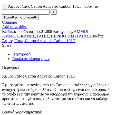
Άμμος Γάτας Catron Activated Carbon 10LT ποσότητα
Προσθήκη στο καλάθι
Compare
Add to wishlist
Κωδικός προϊόντος:
55.01.008
Κατηγορίες:
ΑΜΜΟΙ -
ΑΜΜΟΛΕΚΑΝΕΣ
,
ΓΑΤΕΣ
,
ΠΕΡΙΠΟΙΗΣΗ ΓΑΤΑΣ
Ετικέτα:
Άμμος Γάτας Catron Activated Carbon 10LT
Share:
Περιγραφή
Επιπλέον πληροφορίες
Περιγραφή
Άμμος Γάτας Catron Activated Carbon 10LT
Άμμος γάτας μπετονίτη, από την Bestonit, κατάλληλη για όλες τις
ανοιχτές ή κλειστές τουαλέτες. Ο μπετονίτης είναι φυσικό ορυκτό
το οποίο έχει την ιδιότητα να απορροφά την υγρασία. Παράλληλα
προσφέρει στη γάτα σας τη δυνατότητα να σκάψει και να καλύψει
τα περιττώματά της.
Βασικά χαρακτηριστικά: