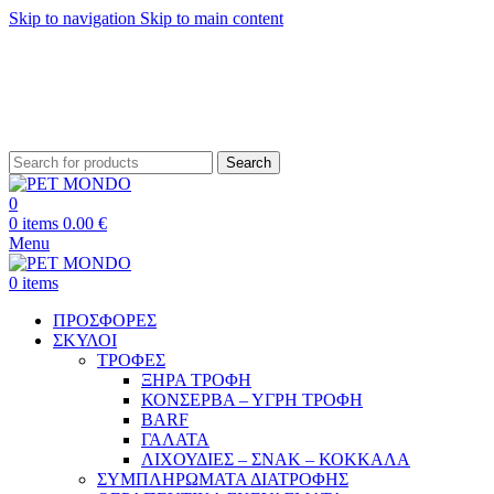
Skip to navigation
Skip to main content
ΔΩΡΕΑΝ ΑΠΟΣΤΟΛΗ ΘΕΣΣΑΛΟΝΙΚΗ ΑΝΩ ΤΩΝ 29€ - ΔΩΡΕΑΝ ΑΠΟΣΤΟΛΗ
ΥΠΟΛΟΙΠΗ ΕΛΛΑΔΑ ΑΝΩ ΤΩΝ 39€
ΔΩΡΕΑΝ DELIVERY ΣΤΗΝ ΠΟΛΗ ΤΗΣ ΘΕΣΣΑΛΟΝΙΚΗΣ
Search
0
0
items
0.00
€
Menu
0
items
ΠΡΟΣΦΟΡΕΣ
ΣΚΥΛΟΙ
ΤΡΟΦΕΣ
ΞΗΡΑ ΤΡΟΦΗ
ΚΟΝΣΕΡΒΑ – ΥΓΡΗ ΤΡΟΦΗ
BARF
ΓΑΛΑΤΑ
ΛΙΧΟΥΔΙΕΣ – ΣΝΑΚ – ΚΟΚΚΑΛΑ
ΣΥΜΠΛΗΡΩΜΑΤΑ ΔΙΑΤΡΟΦΗΣ