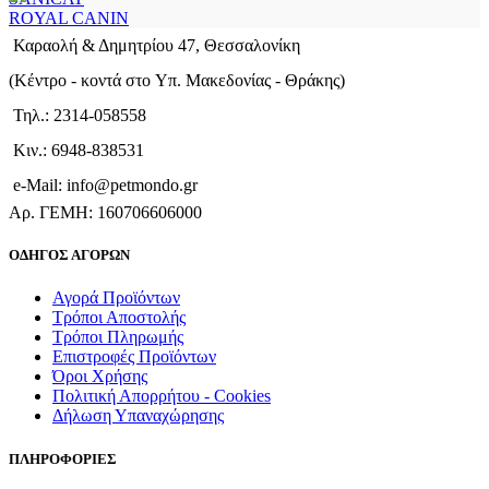
ROYAL CANIN
Καραολή & Δημητρίου 47, Θεσσαλονίκη
(Kέντρο - κοντά στο Yπ. Μακεδονίας - Θράκης)
Τηλ.: 2314-058558
Κιν.: 6948-838531
e-Mail: info@petmondo.gr
Aρ. ΓΕΜΗ: 160706606000
ΟΔΗΓΟΣ ΑΓΟΡΩΝ
Αγορά Προϊόντων
Τρόποι Αποστολής
Τρόποι Πληρωμής
Επιστροφές Προϊόντων
Όροι Χρήσης
Πολιτική Απορρήτου - Cookies
Δήλωση Υπαναχώρησης
ΠΛΗΡΟΦΟΡΙΕΣ