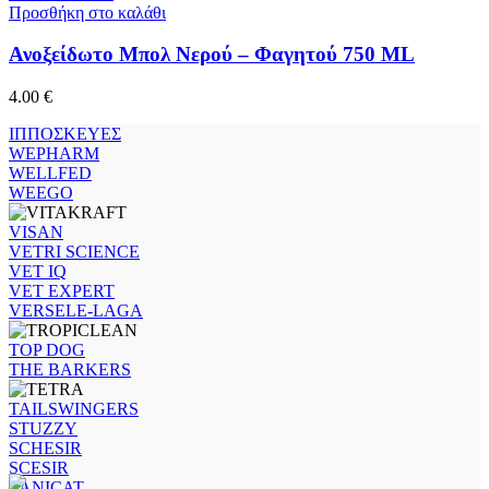
Προσθήκη στο καλάθι
Ανοξείδωτο Μπολ Νερού – Φαγητού 750 ML
4.00
€
ΙΠΠΟΣΚΕΥΕΣ
WEPHARM
WELLFED
WEEGO
VISAN
VETRI SCIENCE
VET IQ
VET EXPERT
VERSELE-LAGA
TOP DOG
THE BARKERS
TAILSWINGERS
STUZZY
SCHESIR
SCESIR
SANICAT