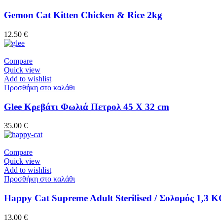
Gemon Cat Kitten Chicken & Rice 2kg
12.50
€
Compare
Quick view
Add to wishlist
Προσθήκη στο καλάθι
Glee Κρεβάτι Φωλιά Πετρολ 45 Χ 32 cm
35.00
€
Compare
Quick view
Add to wishlist
Προσθήκη στο καλάθι
Happy Cat Supreme Adult Sterilised / Σολομός 1,3 
13.00
€