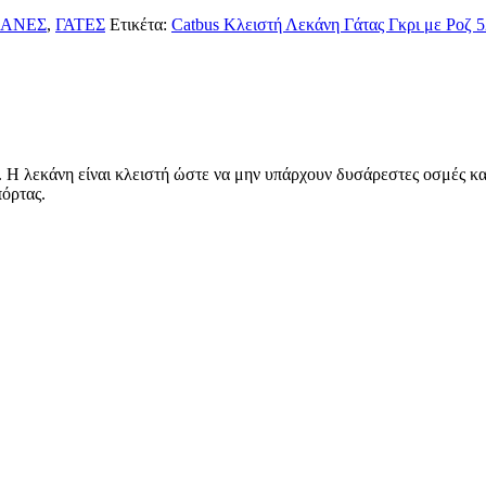
ΚΑΝΕΣ
,
ΓΑΤΕΣ
Ετικέτα:
Catbus Κλειστή Λεκάνη Γάτας Γκρι με Ροζ
 Η λεκάνη είναι κλειστή ώστε να μην υπάρχουν δυσάρεστες οσμές και
πόρτας.