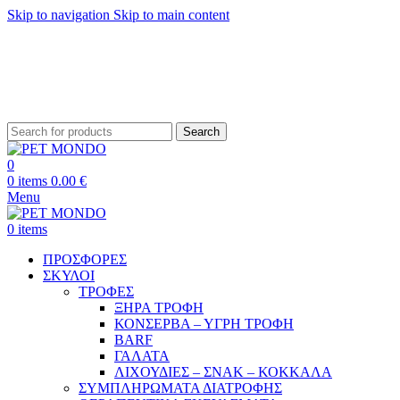
Skip to navigation
Skip to main content
ΔΩΡΕΑΝ ΑΠΟΣΤΟΛΗ ΘΕΣΣΑΛΟΝΙΚΗ ΑΝΩ ΤΩΝ 29€ - ΔΩΡΕΑΝ ΑΠΟΣΤΟΛΗ
ΥΠΟΛΟΙΠΗ ΕΛΛΑΔΑ ΑΝΩ ΤΩΝ 39€
ΔΩΡΕΑΝ DELIVERY ΣΤΗΝ ΠΟΛΗ ΤΗΣ ΘΕΣΣΑΛΟΝΙΚΗΣ
Search
0
0
items
0.00
€
Menu
0
items
ΠΡΟΣΦΟΡΕΣ
ΣΚΥΛΟΙ
ΤΡΟΦΕΣ
ΞΗΡΑ ΤΡΟΦΗ
ΚΟΝΣΕΡΒΑ – ΥΓΡΗ ΤΡΟΦΗ
BARF
ΓΑΛΑΤΑ
ΛΙΧΟΥΔΙΕΣ – ΣΝΑΚ – ΚΟΚΚΑΛΑ
ΣΥΜΠΛΗΡΩΜΑΤΑ ΔΙΑΤΡΟΦΗΣ