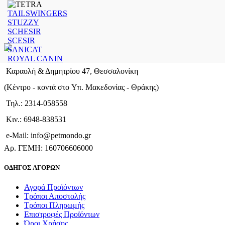
TAILSWINGERS
STUZZY
SCHESIR
SCESIR
SANICAT
ROYAL CANIN
Καραολή & Δημητρίου 47, Θεσσαλονίκη
(Kέντρο - κοντά στο Yπ. Μακεδονίας - Θράκης)
Τηλ.: 2314-058558
Κιν.: 6948-838531
e-Mail: info@petmondo.gr
Aρ. ΓΕΜΗ: 160706606000
ΟΔΗΓΟΣ ΑΓΟΡΩΝ
Αγορά Προϊόντων
Τρόποι Αποστολής
Τρόποι Πληρωμής
Επιστροφές Προϊόντων
Όροι Χρήσης