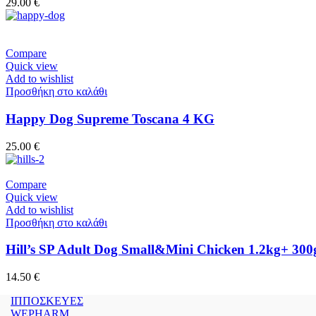
29.00
€
Compare
Quick view
Add to wishlist
Προσθήκη στο καλάθι
Happy Dog Supreme Toscana 4 KG
25.00
€
Compare
Quick view
Add to wishlist
Προσθήκη στο καλάθι
Hill’s SP Adult Dog Small&Mini Chicken 1.2kg+ 3
14.50
€
ΙΠΠΟΣΚΕΥΕΣ
WEPHARM