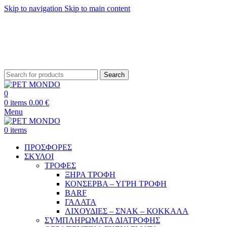
Skip to navigation
Skip to main content
ΔΩΡΕΑΝ ΑΠΟΣΤΟΛΗ ΘΕΣΣΑΛΟΝΙΚΗ ΑΝΩ ΤΩΝ 29€ - ΔΩΡΕΑΝ ΑΠΟΣΤΟΛΗ
ΥΠΟΛΟΙΠΗ ΕΛΛΑΔΑ ΑΝΩ ΤΩΝ 39€
ΔΩΡΕΑΝ DELIVERY ΣΤΗΝ ΠΟΛΗ ΤΗΣ ΘΕΣΣΑΛΟΝΙΚΗΣ
Search
0
0
items
0.00
€
Menu
0
items
ΠΡΟΣΦΟΡΕΣ
ΣΚΥΛΟΙ
ΤΡΟΦΕΣ
ΞΗΡΑ ΤΡΟΦΗ
ΚΟΝΣΕΡΒΑ – ΥΓΡΗ ΤΡΟΦΗ
BARF
ΓΑΛΑΤΑ
ΛΙΧΟΥΔΙΕΣ – ΣΝΑΚ – ΚΟΚΚΑΛΑ
ΣΥΜΠΛΗΡΩΜΑΤΑ ΔΙΑΤΡΟΦΗΣ