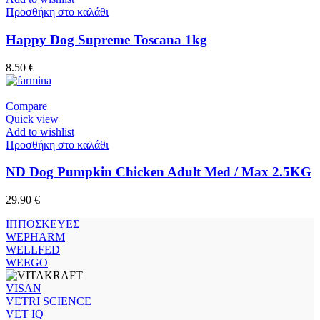
Προσθήκη στο καλάθι
Happy Dog Supreme Toscana 1kg
8.50
€
Compare
Quick view
Add to wishlist
Προσθήκη στο καλάθι
ND Dog Pumpkin Chicken Adult Med / Max 2.5KG
29.90
€
ΙΠΠΟΣΚΕΥΕΣ
WEPHARM
WELLFED
WEEGO
VISAN
VETRI SCIENCE
VET IQ