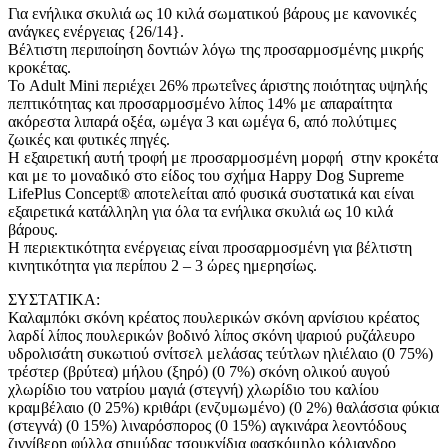
Για ενήλικα σκυλιά ως 10 κιλά σωματικού βάρους με κανονικές
ανάγκες ενέργειας {26/14}.
Βέλτιστη περιποίηση δοντιών λόγω της προσαρμοσμένης μικρής
κροκέτας.
Το Adult Mini περιέχει 26% πρωτεΐνες άριστης ποιότητας υψηλής
πεπτικότητας και προσαρμοσμένο λίπος 14% με απαραίτητα
ακόρεστα λιπαρά οξέα, ωμέγα 3 και ωμέγα 6, από πολύτιμες
ζωικές και φυτικές πηγές.
Η εξαιρετική αυτή τροφή με προσαρμοσμένη μορφή στην κροκέτα
και με το μοναδικό στο είδος του σχήμα Happy Dog Supreme
LifePlus Concept® αποτελείται από φυσικά συστατικά και είναι
εξαιρετικά κατάλληλη για όλα τα ενήλικα σκυλιά ως 10 κιλά
βάρους.
Η περιεκτικότητα ενέργειας είναι προσαρμοσμένη για βέλτιστη
κινητικότητα για περίπου 2 – 3 ώρες ημερησίως.
ΣΥΣΤΑΤΙΚΑ:
Καλαμπόκι σκόνη κρέατος πουλερικών σκόνη αρνίσιου κρέατος
λαρδί λίπος πουλερικών βοδινό λίπος σκόνη ψαριού ρυζάλευρο
υδρολισάτη συκωτιού σνίτσελ μελάσας τεύτλων ηλιέλαιο (0 75%)
τρέστερ (βρύτεα) μήλου (ξηρό) (0 7%) σκόνη ολικού αυγού
χλωρίδιο του νατρίου μαγιά (στεγνή) χλωρίδιο του καλίου
κραμβέλαιο (0 25%) κριθάρι (ενζυμωμένο) (0 2%) θαλάσσια φύκια
(στεγνά) (0 15%) λιναρόσπορος (0 15%) αγκινάρα λεοντόδους
ζιγγίβερη φύλλα σημύδας τσουκνίδια φασκόμηλο κόλιανδρο