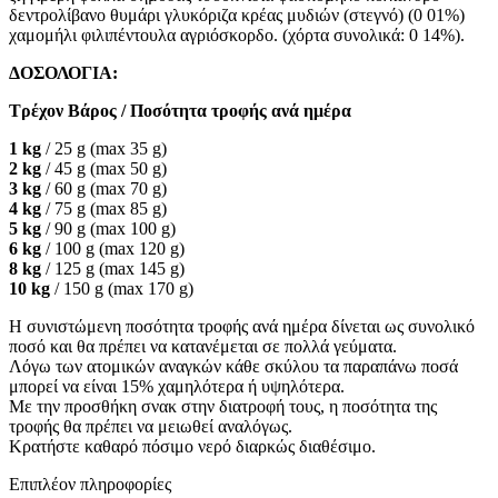
δεντρολίβανο θυμάρι γλυκόριζα κρέας μυδιών (στεγνό) (0 01%)
χαμομήλι φιλιπέντουλα αγριόσκορδο. (χόρτα συνολικά: 0 14%).
ΔΟΣΟΛΟΓΙΑ:
Τρέχον Βάρος / Ποσότητα τροφής ανά ημέρα
1 kg
/ 25 g (max 35 g)
2 kg
/ 45 g (max 50 g)
3 kg
/ 60 g (max 70 g)
4 kg
/ 75 g (max 85 g)
5 kg
/ 90 g (max 100 g)
6 kg
/ 100 g (max 120 g)
8 kg
/ 125 g (max 145 g)
10 kg
/ 150 g (max 170 g)
Η συνιστώμενη ποσότητα τροφής ανά ημέρα δίνεται ως συνολικό
ποσό και θα πρέπει να κατανέμεται σε πολλά γεύματα.
Λόγω των ατομικών αναγκών κάθε σκύλου τα παραπάνω ποσά
μπορεί να είναι 15% χαμηλότερα ή υψηλότερα.
Με την προσθήκη σνακ στην διατροφή τους, η ποσότητα της
τροφής θα πρέπει να μειωθεί αναλόγως.
Κρατήστε καθαρό πόσιμο νερό διαρκώς διαθέσιμο.
Επιπλέον πληροφορίες