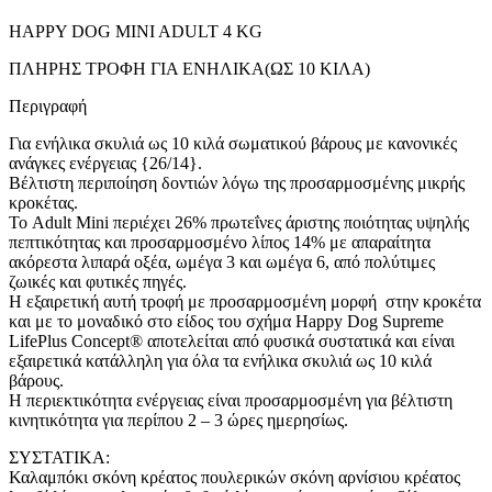
HAPPY DOG MINI ADULT 4 KG
ΠΛΗΡΗΣ ΤΡΟΦΗ ΓΙΑ ΕΝΗΛΙΚΑ(ΩΣ 10 ΚΙΛΑ)
Περιγραφή
Για ενήλικα σκυλιά ως 10 κιλά σωματικού βάρους με κανονικές
ανάγκες ενέργειας {26/14}.
Βέλτιστη περιποίηση δοντιών λόγω της προσαρμοσμένης μικρής
κροκέτας.
Το Adult Mini περιέχει 26% πρωτεΐνες άριστης ποιότητας υψηλής
πεπτικότητας και προσαρμοσμένο λίπος 14% με απαραίτητα
ακόρεστα λιπαρά οξέα, ωμέγα 3 και ωμέγα 6, από πολύτιμες
ζωικές και φυτικές πηγές.
Η εξαιρετική αυτή τροφή με προσαρμοσμένη μορφή στην κροκέτα
και με το μοναδικό στο είδος του σχήμα Happy Dog Supreme
LifePlus Concept® αποτελείται από φυσικά συστατικά και είναι
εξαιρετικά κατάλληλη για όλα τα ενήλικα σκυλιά ως 10 κιλά
βάρους.
Η περιεκτικότητα ενέργειας είναι προσαρμοσμένη για βέλτιστη
κινητικότητα για περίπου 2 – 3 ώρες ημερησίως.
ΣΥΣΤΑΤΙΚΑ:
Καλαμπόκι σκόνη κρέατος πουλερικών σκόνη αρνίσιου κρέατος