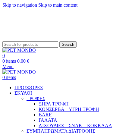
Skip to navigation
Skip to main content
ΔΩΡΕΑΝ ΑΠΟΣΤΟΛΗ ΘΕΣΣΑΛΟΝΙΚΗ ΑΝΩ ΤΩΝ 29€ - ΔΩΡΕΑΝ ΑΠΟΣΤΟΛΗ
ΥΠΟΛΟΙΠΗ ΕΛΛΑΔΑ ΑΝΩ ΤΩΝ 39€
ΔΩΡΕΑΝ DELIVERY ΣΤΗΝ ΠΟΛΗ ΤΗΣ ΘΕΣΣΑΛΟΝΙΚΗΣ
Search
0
0
items
0.00
€
Menu
0
items
ΠΡΟΣΦΟΡΕΣ
ΣΚΥΛΟΙ
ΤΡΟΦΕΣ
ΞΗΡΑ ΤΡΟΦΗ
ΚΟΝΣΕΡΒΑ – ΥΓΡΗ ΤΡΟΦΗ
BARF
ΓΑΛΑΤΑ
ΛΙΧΟΥΔΙΕΣ – ΣΝΑΚ – ΚΟΚΚΑΛΑ
ΣΥΜΠΛΗΡΩΜΑΤΑ ΔΙΑΤΡΟΦΗΣ