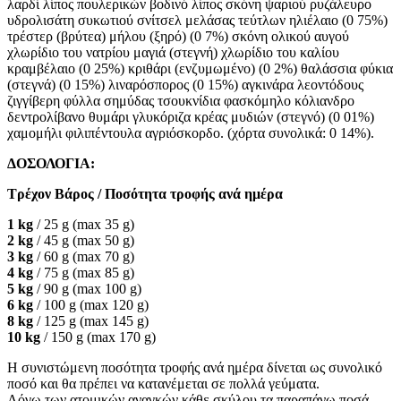
λαρδί λίπος πουλερικών βοδινό λίπος σκόνη ψαριού ρυζάλευρο
υδρολισάτη συκωτιού σνίτσελ μελάσας τεύτλων ηλιέλαιο (0 75%)
τρέστερ (βρύτεα) μήλου (ξηρό) (0 7%) σκόνη ολικού αυγού
χλωρίδιο του νατρίου μαγιά (στεγνή) χλωρίδιο του καλίου
κραμβέλαιο (0 25%) κριθάρι (ενζυμωμένο) (0 2%) θαλάσσια φύκια
(στεγνά) (0 15%) λιναρόσπορος (0 15%) αγκινάρα λεοντόδους
ζιγγίβερη φύλλα σημύδας τσουκνίδια φασκόμηλο κόλιανδρο
δεντρολίβανο θυμάρι γλυκόριζα κρέας μυδιών (στεγνό) (0 01%)
χαμομήλι φιλιπέντουλα αγριόσκορδο. (χόρτα συνολικά: 0 14%).
ΔΟΣΟΛΟΓΙΑ:
Τρέχον Βάρος / Ποσότητα τροφής ανά ημέρα
1 kg
/ 25 g (max 35 g)
2 kg
/ 45 g (max 50 g)
3 kg
/ 60 g (max 70 g)
4 kg
/ 75 g (max 85 g)
5 kg
/ 90 g (max 100 g)
6 kg
/ 100 g (max 120 g)
8 kg
/ 125 g (max 145 g)
10 kg
/ 150 g (max 170 g)
Η συνιστώμενη ποσότητα τροφής ανά ημέρα δίνεται ως συνολικό
ποσό και θα πρέπει να κατανέμεται σε πολλά γεύματα.
Λόγω των ατομικών αναγκών κάθε σκύλου τα παραπάνω ποσά