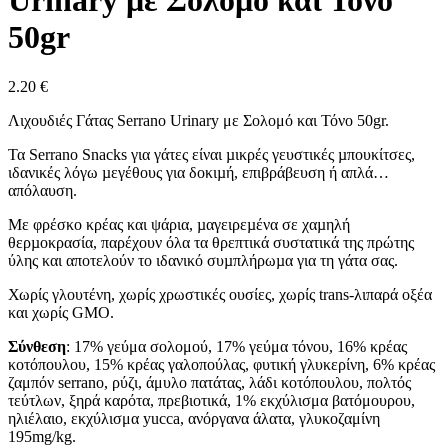
Urinary με Σολομό και Τόνο
50gr
2.20
€
Λιχουδιές Γάτας Serrano Urinary με Σολομό και Τόνο 50gr.
Τα Serrano Snacks για γάτες είναι µικρές γευστικές µπουκίτσες,
ιδανικές λόγω µεγέθους για δοκιµή, επιβράβευση ή απλά…
απόλαυση.
Με φρέσκο κρέας και ψάρια, µαγειρεµένα σε χαµηλή
θερµοκρασία, παρέχουν όλα τα θρεπτικά συστατικά της πρώτης
ύλης και αποτελούν το ιδανικό συµπλήρωµα για τη γάτα σας.
Χωρίς γλουτένη, χωρίς χρωστικές ουσίες, χωρίς trans-λιπαρά οξέα
και χωρίς GMO.
Σύνθεση
: 17% γεύμα σολομού, 17% γεύμα τόνου, 16% κρέας
κοτόπουλου, 15% κρέας γαλοπούλας, φυτική γλυκερίνη, 6% κρέας
ζαμπόν serrano, ρύζι, άμυλο πατάτας, λάδι κοτόπουλου, πολτός
τεύτλων, ξηρά καρότα, πρεβιοτικά, 1% εκχύλισμα βατόμουρου,
ηλιέλαιο, εκχύλισμα yucca, ανόργανα άλατα, γλυκοζαμίνη
195mg/kg.