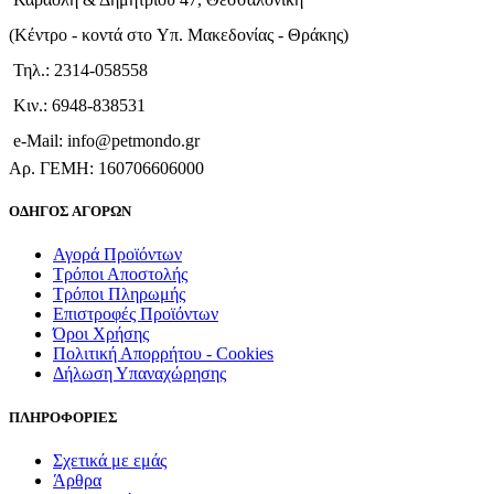
(Kέντρο - κοντά στο Yπ. Μακεδονίας - Θράκης)
Τηλ.: 2314-058558
Κιν.: 6948-838531
e-Mail: info@petmondo.gr
Aρ. ΓΕΜΗ: 160706606000
ΟΔΗΓΟΣ ΑΓΟΡΩΝ
Αγορά Προϊόντων
Τρόποι Αποστολής
Τρόποι Πληρωμής
Επιστροφές Προϊόντων
Όροι Χρήσης
Πολιτική Απορρήτου - Cookies
Δήλωση Υπαναχώρησης
ΠΛΗΡΟΦΟΡΙΕΣ
Σχετικά με εμάς
Άρθρα