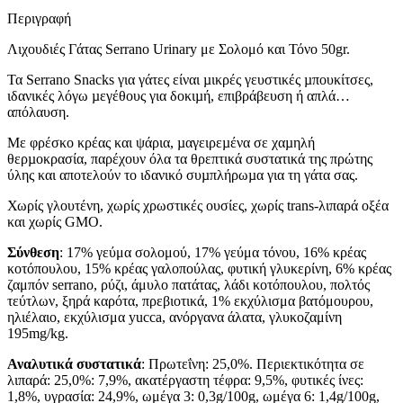
Περιγραφή
Λιχουδιές Γάτας Serrano Urinary με Σολομό και Τόνο 50gr.
Τα Serrano Snacks για γάτες είναι µικρές γευστικές µπουκίτσες,
ιδανικές λόγω µεγέθους για δοκιµή, επιβράβευση ή απλά…
απόλαυση.
Με φρέσκο κρέας και ψάρια, µαγειρεµένα σε χαµηλή
θερµοκρασία, παρέχουν όλα τα θρεπτικά συστατικά της πρώτης
ύλης και αποτελούν το ιδανικό συµπλήρωµα για τη γάτα σας.
Χωρίς γλουτένη, χωρίς χρωστικές ουσίες, χωρίς trans-λιπαρά οξέα
και χωρίς GMO.
Σύνθεση
: 17% γεύμα σολομού, 17% γεύμα τόνου, 16% κρέας
κοτόπουλου, 15% κρέας γαλοπούλας, φυτική γλυκερίνη, 6% κρέας
ζαμπόν serrano, ρύζι, άμυλο πατάτας, λάδι κοτόπουλου, πολτός
τεύτλων, ξηρά καρότα, πρεβιοτικά, 1% εκχύλισμα βατόμουρου,
ηλιέλαιο, εκχύλισμα yucca, ανόργανα άλατα, γλυκοζαμίνη
195mg/kg.
Αναλυτικά συστατικά
: Πρωτεΐνη: 25,0%. Περιεκτικότητα σε
λιπαρά: 25,0%: 7,9%, ακατέργαστη τέφρα: 9,5%, φυτικές ίνες:
1,8%, υγρασία: 24,9%, ωμέγα 3: 0,3g/100g, ωμέγα 6: 1,4g/100g,