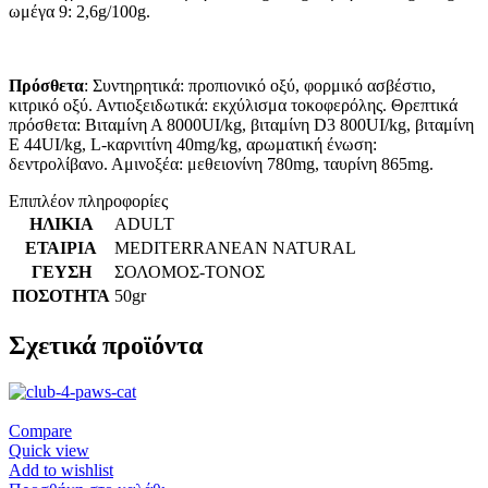
ωμέγα 9: 2,6g/100g.
Πρόσθετα
: Συντηρητικά: προπιονικό οξύ, φορμικό ασβέστιο,
κιτρικό οξύ. Αντιοξειδωτικά: εκχύλισμα τοκοφερόλης. Θρεπτικά
πρόσθετα: Βιταμίνη Α 8000UI/kg, βιταμίνη D3 800UI/kg, βιταμίνη
Ε 44UI/kg, L-καρνιτίνη 40mg/kg, αρωματική ένωση:
δεντρολίβανο. Αμινοξέα: μεθειονίνη 780mg, ταυρίνη 865mg.
Επιπλέον πληροφορίες
ΗΛΙΚΙΑ
ADULT
ΕΤΑΙΡΙΑ
MEDITERRANEAN NATURAL
ΓΕΥΣΗ
ΣΟΛΟΜΟΣ-ΤΟΝΟΣ
ΠΟΣΟΤΗΤΑ
50gr
Σχετικά προϊόντα
Compare
Quick view
Add to wishlist