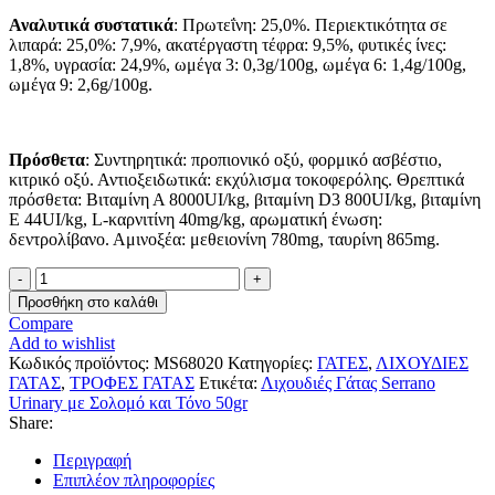
Αναλυτικά συστατικά
: Πρωτεΐνη: 25,0%. Περιεκτικότητα σε
λιπαρά: 25,0%: 7,9%, ακατέργαστη τέφρα: 9,5%, φυτικές ίνες:
1,8%, υγρασία: 24,9%, ωμέγα 3: 0,3g/100g, ωμέγα 6: 1,4g/100g,
ωμέγα 9: 2,6g/100g.
Πρόσθετα
: Συντηρητικά: προπιονικό οξύ, φορμικό ασβέστιο,
κιτρικό οξύ. Αντιοξειδωτικά: εκχύλισμα τοκοφερόλης. Θρεπτικά
πρόσθετα: Βιταμίνη Α 8000UI/kg, βιταμίνη D3 800UI/kg, βιταμίνη
Ε 44UI/kg, L-καρνιτίνη 40mg/kg, αρωματική ένωση:
δεντρολίβανο. Αμινοξέα: μεθειονίνη 780mg, ταυρίνη 865mg.
Λιχουδιές
Γάτας
Προσθήκη στο καλάθι
Serrano
Compare
Urinary
Add to wishlist
με
Κωδικός προϊόντος:
MS68020
Κατηγορίες:
ΓΑΤΕΣ
,
ΛΙΧΟΥΔΙΕΣ
Σολομό
ΓΑΤΑΣ
,
ΤΡΟΦΕΣ ΓΑΤΑΣ
Ετικέτα:
Λιχουδιές Γάτας Serrano
και
Urinary με Σολομό και Τόνο 50gr
Τόνο
Share:
50gr
ποσότητα
Περιγραφή
Επιπλέον πληροφορίες