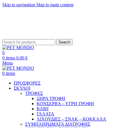
Skip to navigation
Skip to main content
ΔΩΡΕΑΝ ΑΠΟΣΤΟΛΗ ΘΕΣΣΑΛΟΝΙΚΗ ΑΝΩ ΤΩΝ 29€ - ΔΩΡΕΑΝ ΑΠΟΣΤΟΛΗ
ΥΠΟΛΟΙΠΗ ΕΛΛΑΔΑ ΑΝΩ ΤΩΝ 39€
ΔΩΡΕΑΝ DELIVERY ΣΤΗΝ ΠΟΛΗ ΤΗΣ ΘΕΣΣΑΛΟΝΙΚΗΣ
Search
0
0
items
0.00
€
Menu
0
items
ΠΡΟΣΦΟΡΕΣ
ΣΚΥΛΟΙ
ΤΡΟΦΕΣ
ΞΗΡΑ ΤΡΟΦΗ
ΚΟΝΣΕΡΒΑ – ΥΓΡΗ ΤΡΟΦΗ
BARF
ΓΑΛΑΤΑ
ΛΙΧΟΥΔΙΕΣ – ΣΝΑΚ – ΚΟΚΚΑΛΑ
ΣΥΜΠΛΗΡΩΜΑΤΑ ΔΙΑΤΡΟΦΗΣ