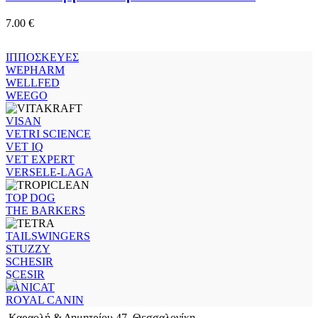
7.00
€
ΙΠΠΟΣΚΕΥΕΣ
WEPHARM
WELLFED
WEEGO
VISAN
VETRI SCIENCE
VET IQ
VET EXPERT
VERSELE-LAGA
TOP DOG
THE BARKERS
TAILSWINGERS
STUZZY
SCHESIR
SCESIR
SANICAT
ROYAL CANIN
Καραολή & Δημητρίου 47, Θεσσαλονίκη