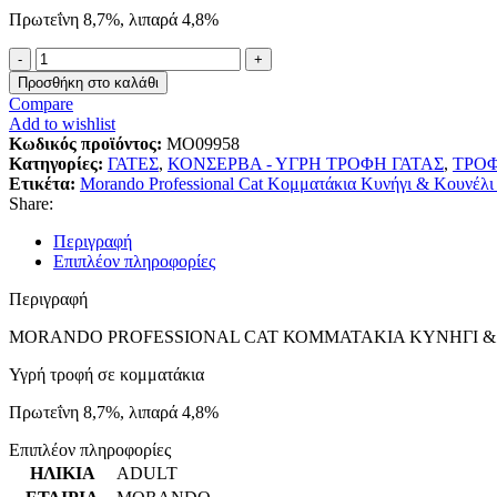
Πρωτεΐνη 8,7%, λιπαρά 4,8%
Morando
Professional
Προσθήκη στο καλάθι
Cat
Compare
Κομματάκια
Add to wishlist
Κυνήγι
Κωδικός προϊόντος:
MO09958
&
Κατηγορίες:
ΓΑΤΕΣ
,
ΚΟΝΣΕΡΒΑ - ΥΓΡΗ ΤΡΟΦΗ ΓΑΤΑΣ
,
ΤΡΟΦ
Κουνέλι
Ετικέτα:
Morando Professional Cat Κομματάκια Κυνήγι & Κουνέλι
400gr
Share:
ποσότητα
Περιγραφή
Επιπλέον πληροφορίες
Περιγραφή
MORANDO PROFESSIONAL CAT ΚΟΜΜΑΤΑΚΙΑ ΚΥΝΗΓΙ & 
Υγρή τροφή σε κομματάκια
Πρωτεΐνη 8,7%, λιπαρά 4,8%
Επιπλέον πληροφορίες
ΗΛΙΚΙΑ
ADULT