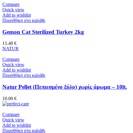
Compare
Quick view
Add to wishlist
Προσθήκη στο καλάθι
Gemon Cat Sterilized Turkey 2kg
11.40
€
NATUR
Compare
Quick view
Add to wishlist
Προσθήκη στο καλάθι
Natur Pellet (Πεπιεσμένο ξύλο) χωρίς άρωμα – 10lt.
10.00
€
Compare
Quick view
Add to wishlist
Προσθήκη στο καλάθι