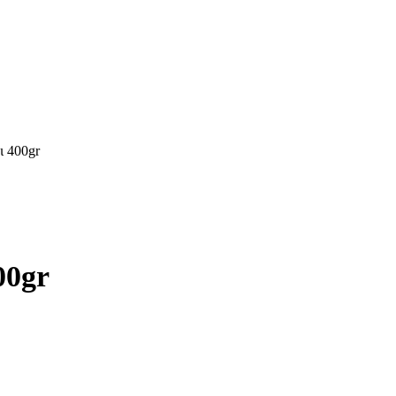
ι 400gr
00gr