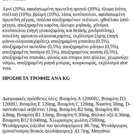
Αρνί (20%), αφυδατωμένη πρωτεΐνη αρνιού (20%), όλυρα (σίτος
σπέλτα) (10%), βρώμη (10%), λίπος κοτόπουλου, αφυδατωμένη
πρωτεΐνη ρέγγας, πούλπα αποξηραμένων τεύτλων, ιχθυέλαιο (από
ρέγγα), αποξηραμένα καρότα, άλευρο μηδικής, χόνδροι
κοτόπουλου (πηγή γλυκοζαμίνης και θειϊκής χονδροϊτίνης),
ινουλίνη, φρουκτο-ολιγοσακχαρίτες, εκχύλισμα ζύμης (πηγή
μάννο-ολιγοσακχαρίτες), αποξηραμένη μπανάνα (0,5%),
αποξηραμένο ακτινίδιο (0,5%), αποξηραμένο μάνγκο (0,5%),
αποξηραμένη παπάγια (0,5%), αποξηραμένος ανανάς (0,5%),
αποξηραμένο σπανάκι, φλοιός και σπόροι απο ψύλλιο, χλωριούχο
νάτριο, αποξηραμένη μαγιά μπύρας, κουρκουμάς, εκχύλισμα aloe
vera.
ΠΡΟΣΘΕΤΑ ΤΡΟΦΗΣ ΑΝΑ KG
Διατροφικές πρόσθετες ύλες: Βιταμίνη A 12000IU, Βιταμίνη D3
1200IU, Βιταμίνη E 120mg, Βιταμίνη C 120mg, Νιασίνη 30mg, D-
παντοθενικό ασβέστιο 12mg, Βιταμίνη B2 6mg, Βιταμίνη B6
4.8mg, Βιταμίνη B1 3.6mg, Βιταμίνη 0.30mg, Φολικό οξύ 0.36mg,
Βιταμίνη B12 0.048mg, Χλωριούχος χωλίνη 2500mg,
Ψευδάργυρος (οξείδιο του ψευδαργύρου): 86.7mg, Ψευδάργυρος
(μονοένυδρος θειικός ψευδάργυρος): 43.7mg, Μαγγάνιο