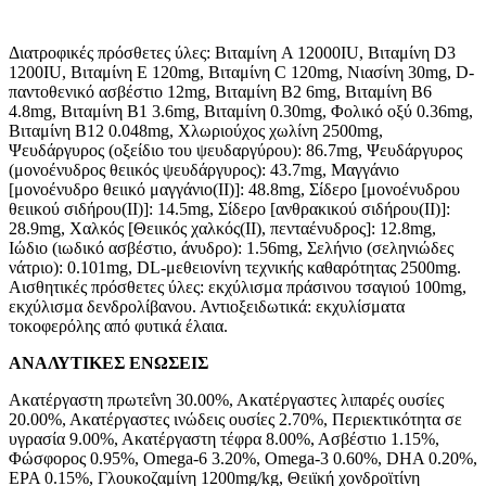
Διατροφικές πρόσθετες ύλες: Βιταμίνη A 12000IU, Βιταμίνη D3
1200IU, Βιταμίνη E 120mg, Βιταμίνη C 120mg, Νιασίνη 30mg, D-
παντοθενικό ασβέστιο 12mg, Βιταμίνη B2 6mg, Βιταμίνη B6
4.8mg, Βιταμίνη B1 3.6mg, Βιταμίνη 0.30mg, Φολικό οξύ 0.36mg,
Βιταμίνη B12 0.048mg, Χλωριούχος χωλίνη 2500mg,
Ψευδάργυρος (οξείδιο του ψευδαργύρου): 86.7mg, Ψευδάργυρος
(μονοένυδρος θειικός ψευδάργυρος): 43.7mg, Μαγγάνιο
[μονοένυδρο θειικό μαγγάνιο(II)]: 48.8mg, Σίδερο [μονοένυδρου
θειικού σιδήρου(ΙΙ)]: 14.5mg, Σίδερο [ανθρακικού σιδήρου(II)]:
28.9mg, Χαλκός [Θειικός χαλκός(II), πενταένυδρος]: 12.8mg,
Ιώδιο (ιωδικό ασβέστιο, άνυδρο): 1.56mg, Σελήνιο (σεληνιώδες
νάτριο): 0.101mg, DL-μεθειονίνη τεχνικής καθαρότητας 2500mg.
Aισθητικές πρόσθετες ύλες: εκχύλισμα πράσινου τσαγιού 100mg,
εκχύλισμα δενδρολίβανου. Αντιοξειδωτικά: εκχυλίσματα
τοκοφερόλης από φυτικά έλαια.
ΑΝΑΛΥΤΙΚΕΣ ΕΝΩΣΕΙΣ
Ακατέργαστη πρωτεΐνη 30.00%, Ακατέργαστες λιπαρές ουσίες
20.00%, Ακατέργαστες ινώδεις ουσίες 2.70%, Περιεκτικότητα σε
υγρασία 9.00%, Ακατέργαστη τέφρα 8.00%, Ασβέστιο 1.15%,
Φώσφορος 0.95%, Omega-6 3.20%, Omega-3 0.60%, DHA 0.20%,
EPA 0.15%, Γλουκοζαμίνη 1200mg/kg, Θειϊκή χονδροϊτίνη