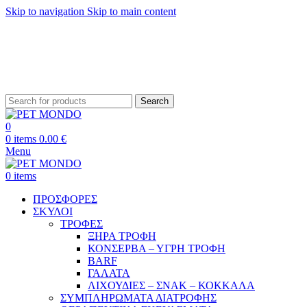
Skip to navigation
Skip to main content
ΔΩΡΕΑΝ ΑΠΟΣΤΟΛΗ ΘΕΣΣΑΛΟΝΙΚΗ ΑΝΩ ΤΩΝ 29€ - ΔΩΡΕΑΝ ΑΠΟΣΤΟΛΗ
ΥΠΟΛΟΙΠΗ ΕΛΛΑΔΑ ΑΝΩ ΤΩΝ 39€
ΔΩΡΕΑΝ DELIVERY ΣΤΗΝ ΠΟΛΗ ΤΗΣ ΘΕΣΣΑΛΟΝΙΚΗΣ
Search
0
0
items
0.00
€
Menu
0
items
ΠΡΟΣΦΟΡΕΣ
ΣΚΥΛΟΙ
ΤΡΟΦΕΣ
ΞΗΡΑ ΤΡΟΦΗ
ΚΟΝΣΕΡΒΑ – ΥΓΡΗ ΤΡΟΦΗ
BARF
ΓΑΛΑΤΑ
ΛΙΧΟΥΔΙΕΣ – ΣΝΑΚ – ΚΟΚΚΑΛΑ
ΣΥΜΠΛΗΡΩΜΑΤΑ ΔΙΑΤΡΟΦΗΣ