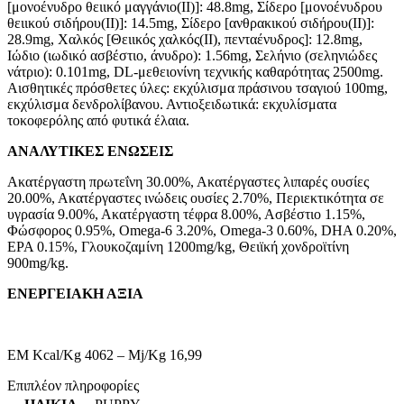
[μονοένυδρο θειικό μαγγάνιο(II)]: 48.8mg, Σίδερο [μονοένυδρου
θειικού σιδήρου(ΙΙ)]: 14.5mg, Σίδερο [ανθρακικού σιδήρου(II)]:
28.9mg, Χαλκός [Θειικός χαλκός(II), πενταένυδρος]: 12.8mg,
Ιώδιο (ιωδικό ασβέστιο, άνυδρο): 1.56mg, Σελήνιο (σεληνιώδες
νάτριο): 0.101mg, DL-μεθειονίνη τεχνικής καθαρότητας 2500mg.
Aισθητικές πρόσθετες ύλες: εκχύλισμα πράσινου τσαγιού 100mg,
εκχύλισμα δενδρολίβανου. Αντιοξειδωτικά: εκχυλίσματα
τοκοφερόλης από φυτικά έλαια.
ΑΝΑΛΥΤΙΚΕΣ ΕΝΩΣΕΙΣ
Ακατέργαστη πρωτεΐνη 30.00%, Ακατέργαστες λιπαρές ουσίες
20.00%, Ακατέργαστες ινώδεις ουσίες 2.70%, Περιεκτικότητα σε
υγρασία 9.00%, Ακατέργαστη τέφρα 8.00%, Ασβέστιο 1.15%,
Φώσφορος 0.95%, Omega-6 3.20%, Omega-3 0.60%, DHA 0.20%,
EPA 0.15%, Γλουκοζαμίνη 1200mg/kg, Θειϊκή χονδροϊτίνη
900mg/kg.
ΕΝΕΡΓΕΙΑΚΗ ΑΞΙΑ
EM Kcal/Kg 4062 – Mj/Kg 16,99
Επιπλέον πληροφορίες