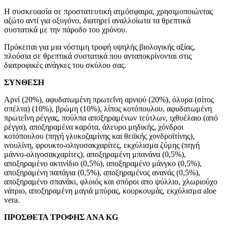
Η συσκευασία σε προστατευτική ατμόσφαιρα, χρησιμοποιώντας
αζώτο αντί για οξυγόνο, διατηρεί αναλλοίωτα τα θρεπτικά
συστατικά με την πάροδο του χρόνου.
Πρόκειται για μια νόστιμη τροφή υψηλής βιολογικής αξίας,
πλούσια σε θρεπτικά συστατικά που ανταποκρίνονται στις
διατροφικές ανάγκες του σκύλου σας.
ΣΥΝΘΕΣΗ
Αρνί (20%), αφυδατωμένη πρωτεΐνη αρνιού (20%), όλυρα (σίτος
σπέλτα) (10%), βρώμη (10%), λίπος κοτόπουλου, αφυδατωμένη
πρωτεΐνη ρέγγας, πούλπα αποξηραμένων τεύτλων, ιχθυέλαιο (από
ρέγγα), αποξηραμένα καρότα, άλευρο μηδικής, χόνδροι
κοτόπουλου (πηγή γλυκοζαμίνης και θειϊκής χονδροϊτίνης),
ινουλίνη, φρουκτο-ολιγοσακχαρίτες, εκχύλισμα ζύμης (πηγή
μάννο-ολιγοσακχαρίτες), αποξηραμένη μπανάνα (0,5%),
αποξηραμένο ακτινίδιο (0,5%), αποξηραμένο μάνγκο (0,5%),
αποξηραμένη παπάγια (0,5%), αποξηραμένος ανανάς (0,5%),
αποξηραμένο σπανάκι, φλοιός και σπόροι απο ψύλλιο, χλωριούχο
νάτριο, αποξηραμένη μαγιά μπύρας, κουρκουμάς, εκχύλισμα aloe
vera.
ΠΡΟΣΘΕΤΑ ΤΡΟΦΗΣ ΑΝΑ KG