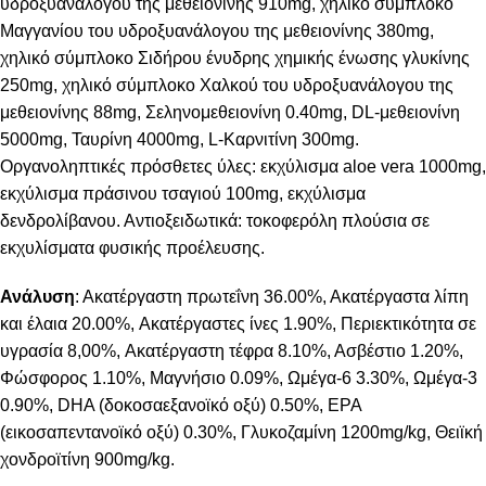
υδροξυανάλογου της μεθειονίνης 910mg, χηλικό σύμπλοκο
Μαγγανίου του υδροξυανάλογου της μεθειονίνης 380mg,
χηλικό σύμπλοκο Σιδήρου ένυδρης χημικής ένωσης γλυκίνης
250mg, χηλικό σύμπλοκο Χαλκού του υδροξυανάλογου της
μεθειονίνης 88mg, Σεληνομεθειονίνη 0.40mg, DL-μεθειονίνη
5000mg, Ταυρίνη 4000mg, L-Καρνιτίνη 300mg.
Οργανοληπτικές πρόσθετες ύλες: εκχύλισμα aloe vera 1000mg,
εκχύλισμα πράσινου τσαγιού 100mg, εκχύλισμα
δενδρολίβανου. Αντιοξειδωτικά: τοκοφερόλη πλούσια σε
εκχυλίσματα φυσικής προέλευσης.
Ανάλυση
: Ακατέργαστη πρωτεΐνη 36.00%, Ακατέργαστα λίπη
και έλαια 20.00%, Aκατέργαστες ίνες 1.90%, Περιεκτικότητα σε
υγρασία 8,00%, Aκατέργαστη τέφρα 8.10%, Ασβέστιο 1.20%,
Φώσφορος 1.10%, Μαγνήσιο 0.09%, Ωμέγα-6 3.30%, Ωμέγα-3
0.90%, DHA (δοκοσαεξανοϊκό οξύ) 0.50%, EPA
(εικοσαπεντανοϊκό οξύ) 0.30%, Γλυκοζαμίνη 1200mg/kg, Θειϊκή
χονδροϊτίνη 900mg/kg.