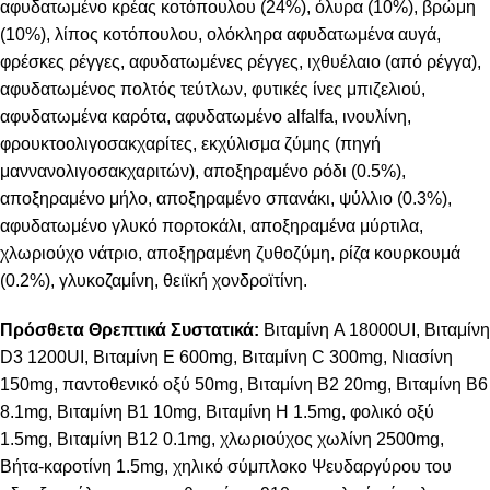
αφυδατωμένο κρέας κοτόπουλου (24%), όλυρα (10%), βρώμη
(10%), λίπος κοτόπουλου, ολόκληρα αφυδατωμένα αυγά,
φρέσκες ρέγγες, αφυδατωμένες ρέγγες, ιχθυέλαιο (από ρέγγα),
αφυδατωμένος πολτός τεύτλων, φυτικές ίνες μπιζελιού,
αφυδατωμένα καρότα, αφυδατωμένο alfalfa, ινουλίνη,
φρουκτοολιγοσακχαρίτες, εκχύλισμα ζύμης (πηγή
μαννανολιγοσακχαριτών), αποξηραμένο ρόδι (0.5%),
αποξηραμένο μήλο, αποξηραμένο σπανάκι, ψύλλιο (0.3%),
αφυδατωμένο γλυκό πορτοκάλι, αποξηραμένα μύρτιλα,
χλωριούχο νάτριο, αποξηραμένη ζυθοζύμη, ρίζα κουρκουμά
(0.2%), γλυκοζαμίνη, θειϊκή χονδροϊτίνη.
Πρόσθετα Θρεπτικά Συστατικά:
Βιταμίνη A 18000UI, Βιταμίνη
D3 1200UI, Βιταμίνη E 600mg, Βιταμίνη C 300mg, Νιασίνη
150mg, παντοθενικό οξύ 50mg, Βιταμίνη B2 20mg, Βιταμίνη B6
8.1mg, Βιταμίνη B1 10mg, Βιταμίνη H 1.5mg, φολικό οξύ
1.5mg, Βιταμίνη B12 0.1mg, χλωριούχος χωλίνη 2500mg,
Bήτα-καροτίνη 1.5mg, χηλικό σύμπλοκο Ψευδαργύρου του