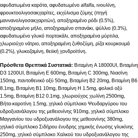
αφυδατωμένα καρότα, αφυδατωμένο alfalfa, ινουλίνη,
φρουκτοολιγοσακχαρίτες, εκχύλισμα ζύμης (πηγή
μαννανολιγοσακχαριτών), αποξηραμένο ρόδι (0.5%),
αποξηραμένο μήλο, αποξηραμένο σπανάκι, ψύλλιο (0.3%),
αφυδατωμένο γλυκό πορτοκάλι, αποξηραμένα μύρτιλα,
χλωριούχο νάτριο, αποξηραμένη ζυθοζύμη, ρίζα κουρκουμά
(0.2%), γλυκοζαμίνη, θειϊκή χονδροϊτίνη.
Πρόσθετα Θρεπτικά Συστατικά:
Βιταμίνη A 18000UI, Βιταμίνη
D3 1200UI, Βιταμίνη E 600mg, Βιταμίνη C 300mg, Νιασίνη
150mg, παντοθενικό οξύ 50mg, Βιταμίνη B2 20mg, Βιταμίνη B6
8.1mg, Βιταμίνη B1 10mg, Βιταμίνη H 1.5mg, φολικό οξύ
1.5mg, Βιταμίνη B12 0.1mg, χλωριούχος χωλίνη 2500mg,
Bήτα-καροτίνη 1.5mg, χηλικό σύμπλοκο Ψευδαργύρου του
υδροξυανάλογου της μεθειονίνης 910mg, χηλικό σύμπλοκο
Μαγγανίου του υδροξυανάλογου της μεθειονίνης 380mg,
χηλικό σύμπλοκο Σιδήρου ένυδρης χημικής ένωσης γλυκίνης
250mg, χηλικό σύμπλοκο Χαλκού του υδροξυανάλογου της