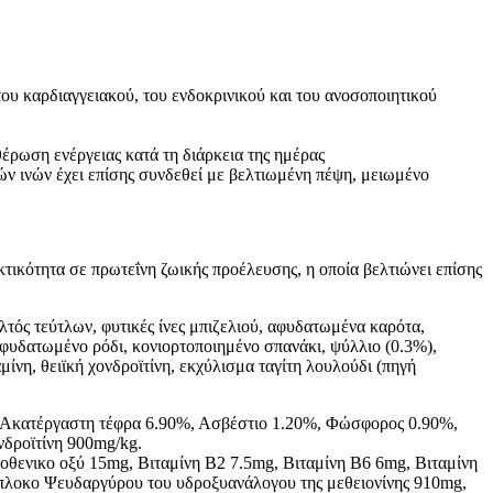
ου καρδιαγγειακού, του ενδοκρινικού και του ανοσοποιητικού
έρωση ενέργειας κατά τη διάρκεια της ημέρας
ν ινών έχει επίσης συνδεθεί με βελτιωμένη πέψη, μειωμένο
τικότητα σε πρωτεΐνη ζωικής προέλευσης, η οποία βελτιώνει επίσης
ός τεύτλων, φυτικές ίνες μπιζελιού, αφυδατωμένα καρότα,
φυδατωμένο ρόδι, κονιορτοποιημένο σπανάκι, ψύλλιο (0.3%),
νη, θειϊκή χονδροϊτίνη, εκχύλισμα ταγίτη λουλούδι (πηγή
%, Aκατέργαστη τέφρα 6.90%, Ασβέστιο 1.20%, Φώσφορος 0.90%,
δροϊτίνη 900mg/kg.
οθενικο οξύ 15mg, Βιταμίνη B2 7.5mg, Βιταμίνη B6 6mg, Βιταμίνη
μπλοκο Ψευδαργύρου του υδροξυανάλογου της μεθειονίνης 910mg,