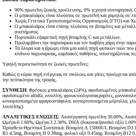
90% πρωτεΐνη ζωικής προέλευσης, 0% τεχνητά συντηρητικά, 
Ο μπακαλιάρος είναι πλούσιος σε πρωτεΐνη και χαμηλός σε λι
Χωρίς Γενετικά Τροποποιημένους Οργανισμούς (ΓΤΟ) και Χω
Ο μπακαλιάρος είναι επίσης πλούσιος σε βιταμίνες και μέταλ
συστήματος.
Πορτοκάλι εξαιρετική πηγή βιταμίνης C και μετάλλων.
Προλαμβάνει την παχυσαρκία και τον διαβήτη χάρη στην παρο
Τα όλυρα και η βρώμη είναι μια καλή πηγή φυτικών ινών που
κίνδυνο παχυσαρκίας, καρδιακές παθήσεις, υποστηρίζοντας πε
Υψηλή περιεκτικότητα σε ζωικές πρωτεΐνες:
Καθώς η κύρια πηγή ενέργειας σε σκύλους και γάτες προέρχεται απ
την πεπτικότητα της τροφής.
ΣΥΝΘΕΣΗ
: Φρέσκος μπακαλιάρος (24%), αφυδατωμένος μπακαλιάρ
αφυδατωμένο alfalfa, ινουλίνη, φρουκτοολιγοσακχαρίτες, μαννανολ
κονιορτοποιημένα φραγκοστάφυλα, κονιορτοποιημένα μύρτιλλα, χλωρ
λουτεΐνης).
ΑΝΑΛΥΤΙΚΕΣ ΕΝΩΣΕΙΣ
: Ακατέργαστη πρωτεΐνη 30.00%, Ακατ
Ωμέγα-6 1.60%, Ωμέγα-3 2.30%, DHA (δοκοσαεξανοϊκό οξύ) 1.00%,
Πρόσθετα Θρεπτικά Συστατικά: Βιταμίνη A 15000UI, Βιταμίνη D3 1
B1 4.5mg, Βιταμίνη H 0.38mg, φολικό οξύ 0.45mg, Βιταμίνη B12 