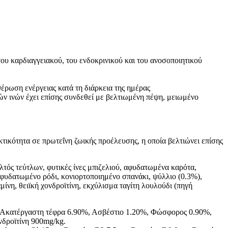
ου καρδιαγγειακού, του ενδοκρινικού και του ανοσοποιητικού
έρωση ενέργειας κατά τη διάρκεια της ημέρας
ν ινών έχει επίσης συνδεθεί με βελτιωμένη πέψη, μειωμένο
τικότητα σε πρωτεΐνη ζωικής προέλευσης, η οποία βελτιώνει επίσης
ός τεύτλων, φυτικές ίνες μπιζελιού, αφυδατωμένα καρότα,
φυδατωμένο ρόδι, κονιορτοποιημένο σπανάκι, ψύλλιο (0.3%),
νη, θειϊκή χονδροϊτίνη, εκχύλισμα ταγίτη λουλούδι (πηγή
%, Aκατέργαστη τέφρα 6.90%, Ασβέστιο 1.20%, Φώσφορος 0.90%,
δροϊτίνη 900mg/kg.