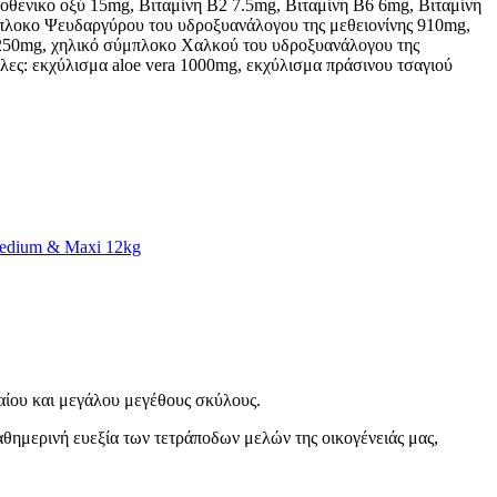
οθενικο οξύ 15mg, Βιταμίνη B2 7.5mg, Βιταμίνη B6 6mg, Βιταμίνη
μπλοκο Ψευδαργύρου του υδροξυανάλογου της μεθειονίνης 910mg,
 250mg, χηλικό σύμπλοκο Χαλκού του υδροξυανάλογου της
ες: εκχύλισμα aloe vera 1000mg, εκχύλισμα πράσινου τσαγιού
edium & Maxi 12kg
ίου και μεγάλου μεγέθους σκύλους.
αθημερινή ευεξία των τετράποδων μελών της οικογένειάς μας,