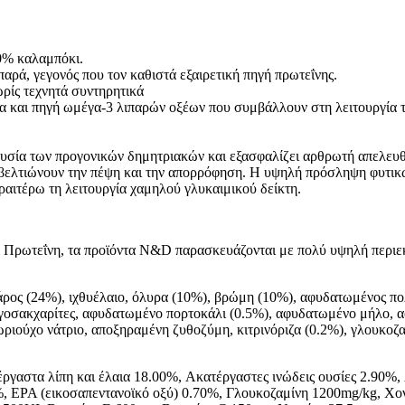
0% καλαμπόκι.
παρά, γεγονός που τον καθιστά εξαιρετική πηγή πρωτεΐνης.
ρίς τεχνητά συντηρητικά
λα και πηγή ωμέγα-3 λιπαρών οξέων που συμβάλλουν στη λειτουργία τ
υσία των προγονικών δημητριακών και εξασφαλίζει αρθρωτή απελευθ
 βελτιώνουν την πέψη και την απορρόφηση. Η υψηλή πρόσληψη φυτικώ
ραιτέρω τη λειτουργία χαμηλού γλυκαιμικού δείκτη.
ό Πρωτεΐνη, τα προϊόντα N&D παρασκευάζονται με πολύ υψηλή περιεκ
ος (24%), ιχθυέλαιο, όλυρα (10%), βρώμη (10%), αφυδατωμένος πολτ
ιγοσακχαρίτες, αφυδατωμένο πορτοκάλι (0.5%), αφυδατωμένο μήλο, α
ιούχο νάτριο, αποξηραμένη ζυθοζύμη, κιτρινόριζα (0.2%), γλουκοζαμί
έργαστα λίπη και έλαια 18.00%, Aκατέργαστες ινώδεις ουσίες 2.90
 EPA (εικοσαπεντανοϊκό οξύ) 0.70%, Γλουκοζαμίνη 1200mg/kg, Χον