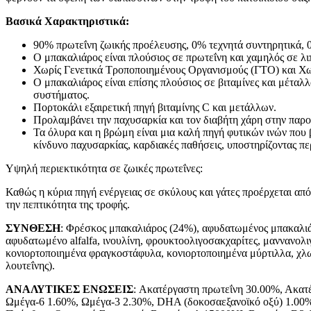
Βασικά Χαρακτηριστικά:
90% πρωτεΐνη ζωικής προέλευσης, 0% τεχνητά συντηρητικά, 
Ο μπακαλιάρος είναι πλούσιος σε πρωτεΐνη και χαμηλός σε λι
Χωρίς Γενετικά Τροποποιημένους Οργανισμούς (ΓΤΟ) και Χω
Ο μπακαλιάρος είναι επίσης πλούσιος σε βιταμίνες και μέταλ
συστήματος.
Πορτοκάλι εξαιρετική πηγή βιταμίνης C και μετάλλων.
Προλαμβάνει την παχυσαρκία και τον διαβήτη χάρη στην παρο
Τα όλυρα και η βρώμη είναι μια καλή πηγή φυτικών ινών που
κίνδυνο παχυσαρκίας, καρδιακές παθήσεις, υποστηρίζοντας πε
Υψηλή περιεκτικότητα σε ζωικές πρωτεΐνες:
Καθώς η κύρια πηγή ενέργειας σε σκύλους και γάτες προέρχεται απ
την πεπτικότητα της τροφής.
ΣΥΝΘΕΣΗ
: Φρέσκος μπακαλιάρος (24%), αφυδατωμένος μπακαλιάρ
αφυδατωμένο alfalfa, ινουλίνη, φρουκτοολιγοσακχαρίτες, μαννανολ
κονιορτοποιημένα φραγκοστάφυλα, κονιορτοποιημένα μύρτιλλα, χλωρ
λουτεΐνης).
ΑΝΑΛΥΤΙΚΕΣ ΕΝΩΣΕΙΣ
: Ακατέργαστη πρωτεΐνη 30.00%, Ακατ
Ωμέγα-6 1.60%, Ωμέγα-3 2.30%, DHA (δοκοσαεξανοϊκό οξύ) 1.00%,