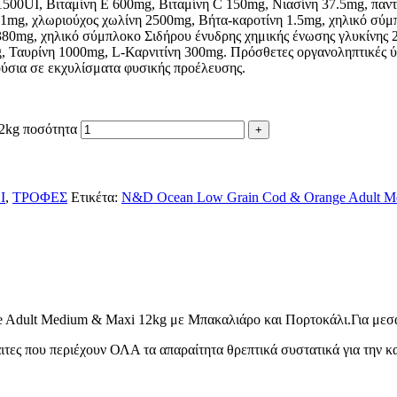
500UI, Βιταμίνη E 600mg, Βιταμίνη C 150mg, Νιασίνη 37.5mg, παντ
0.1mg, χλωριούχος χωλίνη 2500mg, Bήτα-καροτίνη 1.5mg, χηλικό σύ
380mg, χηλικό σύμπλοκο Σιδήρου ένυδρης χημικής ένωσης γλυκίνης
, Ταυρίνη 1000mg, L-Καρνιτίνη 300mg. Πρόσθετες οργανοληπτικές ύλ
ούσια σε εκχυλίσματα φυσικής προέλευσης.
2kg ποσότητα
Ι
,
ΤΡΟΦΕΣ
Ετικέτα:
N&D Ocean Low Grain Cod & Orange Adult M
Adult Medium & Maxi 12kg με Μπακαλιάρο και Πορτοκάλι.Για μεσα
ιτες που περιέχουν ΟΛΑ τα απαραίτητα θρεπτικά συστατικά για την κ