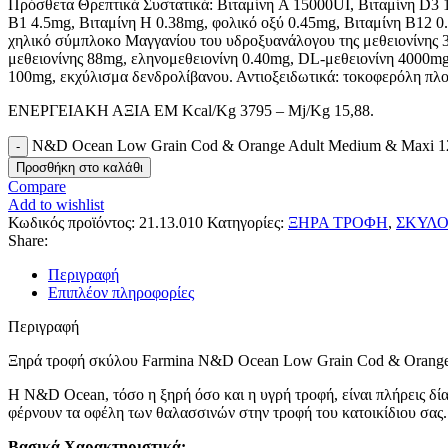
Πρόσθετα Θρεπτικά Συστατικά: Βιταμίνη A 15000UI, Βιταμίνη D3 1
B1 4.5mg, Βιταμίνη H 0.38mg, φολικό οξύ 0.45mg, Βιταμίνη B12 
χηλικό σύμπλοκο Μαγγανίου του υδροξυανάλογου της μεθειονίνης 
μεθειονίνης 88mg, εληνομεθειονίνη 0.40mg, DL-μεθειονίνη 4000mg
100mg, εκχύλισμα δενδρολίβανου. Αντιοξειδωτικά: τοκοφερόλη πλ
ΕΝΕΡΓΕΙΑΚΗ ΑΞΙΑ EM Kcal/Kg 3795 – Mj/Kg 15,88.
N&D Ocean Low Grain Cod & Orange Adult Medium & Maxi 1
Προσθήκη στο καλάθι
Compare
Add to wishlist
Κωδικός προϊόντος:
21.13.010
Κατηγορίες:
ΞΗΡΑ ΤΡΟΦΗ
,
ΣΚΥΛΟ
Share:
Περιγραφή
Επιπλέον πληροφορίες
Περιγραφή
Ξηρά τροφή σκύλου Farmina N&D Ocean Low Grain Cod & Orange 
Η N&D Ocean, τόσο η ξηρή όσο και η υγρή τροφή, είναι πλήρεις δία
φέρνουν τα οφέλη των θαλασσινών στην τροφή του κατοικίδιου σας.
Βασικά Χαρακτηριστικά: