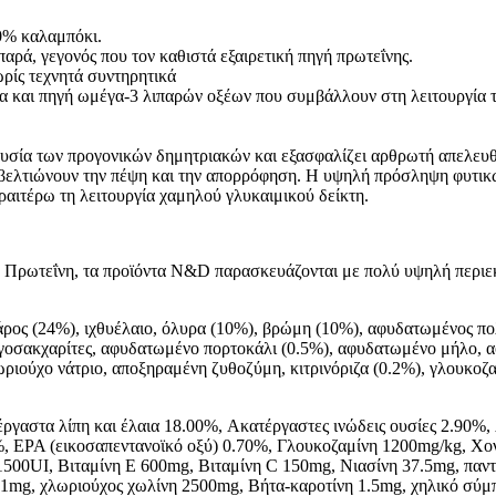
0% καλαμπόκι.
παρά, γεγονός που τον καθιστά εξαιρετική πηγή πρωτεΐνης.
ρίς τεχνητά συντηρητικά
λα και πηγή ωμέγα-3 λιπαρών οξέων που συμβάλλουν στη λειτουργία τ
υσία των προγονικών δημητριακών και εξασφαλίζει αρθρωτή απελευθ
 βελτιώνουν την πέψη και την απορρόφηση. Η υψηλή πρόσληψη φυτικώ
ραιτέρω τη λειτουργία χαμηλού γλυκαιμικού δείκτη.
ό Πρωτεΐνη, τα προϊόντα N&D παρασκευάζονται με πολύ υψηλή περιεκ
ος (24%), ιχθυέλαιο, όλυρα (10%), βρώμη (10%), αφυδατωμένος πολτ
ιγοσακχαρίτες, αφυδατωμένο πορτοκάλι (0.5%), αφυδατωμένο μήλο, α
ιούχο νάτριο, αποξηραμένη ζυθοζύμη, κιτρινόριζα (0.2%), γλουκοζαμί
έργαστα λίπη και έλαια 18.00%, Aκατέργαστες ινώδεις ουσίες 2.90
 EPA (εικοσαπεντανοϊκό οξύ) 0.70%, Γλουκοζαμίνη 1200mg/kg, Χον
500UI, Βιταμίνη E 600mg, Βιταμίνη C 150mg, Νιασίνη 37.5mg, παντ
0.1mg, χλωριούχος χωλίνη 2500mg, Bήτα-καροτίνη 1.5mg, χηλικό σύ