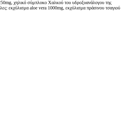
 250mg, χηλικό σύμπλοκο Χαλκού του υδροξυανάλογου της
ες: εκχύλισμα aloe vera 1000mg, εκχύλισμα πράσινου τσαγιού