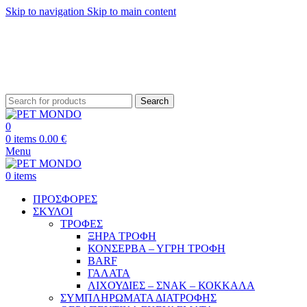
Skip to navigation
Skip to main content
ΔΩΡΕΑΝ ΑΠΟΣΤΟΛΗ ΘΕΣΣΑΛΟΝΙΚΗ ΑΝΩ ΤΩΝ 29€ - ΔΩΡΕΑΝ ΑΠΟΣΤΟΛΗ
ΥΠΟΛΟΙΠΗ ΕΛΛΑΔΑ ΑΝΩ ΤΩΝ 39€
ΔΩΡΕΑΝ DELIVERY ΣΤΗΝ ΠΟΛΗ ΤΗΣ ΘΕΣΣΑΛΟΝΙΚΗΣ
Search
0
0
items
0.00
€
Menu
0
items
ΠΡΟΣΦΟΡΕΣ
ΣΚΥΛΟΙ
ΤΡΟΦΕΣ
ΞΗΡΑ ΤΡΟΦΗ
ΚΟΝΣΕΡΒΑ – ΥΓΡΗ ΤΡΟΦΗ
BARF
ΓΑΛΑΤΑ
ΛΙΧΟΥΔΙΕΣ – ΣΝΑΚ – ΚΟΚΚΑΛΑ
ΣΥΜΠΛΗΡΩΜΑΤΑ ΔΙΑΤΡΟΦΗΣ