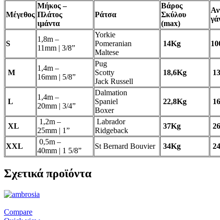
Μήκος –
Βάρος
Αν
Μέγεθος
Πλάτος
Ράτσα
Σκύλου
γά
ιμάντα
(max)
Yorkie
1,8m –
S
Pomeranian
14Kg
10
11mm
|
3/8”
Maltese
Pug
1,4m –
M
Scotty
18,6Kg
1
16mm
|
5/8”
Jack Russell
Dalmation
1,4m –
L
Spaniel
22,8Kg
1
20mm
|
3/4”
Boxer
1,2m –
Labrador
XL
37Kg
2
25mm
| 1
”
Ridgeback
0,5m –
XXL
St Bernard Bouvier
34Kg
2
40mm
| 1
5/8”
Σχετικά προϊόντα
Compare