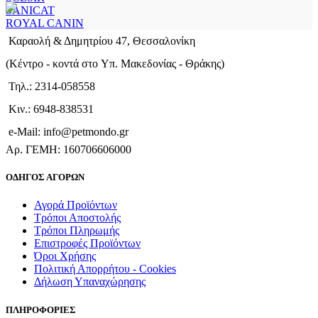
SANICAT
ROYAL CANIN
Καραολή & Δημητρίου 47, Θεσσαλονίκη
(Kέντρο - κοντά στο Yπ. Μακεδονίας - Θράκης)
Τηλ.: 2314-058558
Κιν.: 6948-838531
e-Mail: info@petmondo.gr
Aρ. ΓΕΜΗ: 160706606000
ΟΔΗΓΟΣ ΑΓΟΡΩΝ
Αγορά Προϊόντων
Τρόποι Αποστολής
Τρόποι Πληρωμής
Επιστροφές Προϊόντων
Όροι Χρήσης
Πολιτική Απορρήτου - Cookies
Δήλωση Υπαναχώρησης
ΠΛΗΡΟΦΟΡΙΕΣ