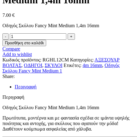
Medium 1,4m 16mm
7.00
€
Οδηγός Σκύλου Fancy Mint Medium 1,4m 16mm
Οδηγός
Σκύλου
Προσθήκη στο καλάθι
Fancy
Compare
Mint
Add to wishlist
Medium
Κωδικός προϊόντος:
RGHL12CM
Κατηγορίες:
ΑΞΕΣΟΥΑΡ
1,4m
ΒΟΛΤΑΣ
,
ΟΔΗΓΟΙ
,
ΣΚΥΛΟΙ
Ετικέτες:
4m 16mm
,
Οδηγός
16mm
Σκύλου Fancy Mint Medium 1
ποσότητα
Share:
Περιγραφή
Περιγραφή
Οδηγός Σκύλου Fancy Mint Medium 1,4m 16mm
Πρωτότυπα, μοντέρνα και με φαντασία σχέδια σε ιμάντα υψηλής
ποιότητας και αντοχής, για σκύλους που αγαπούν την μόδα!
Διαθέτουν κούμπωμα ασφαλείας από χάλυβα.