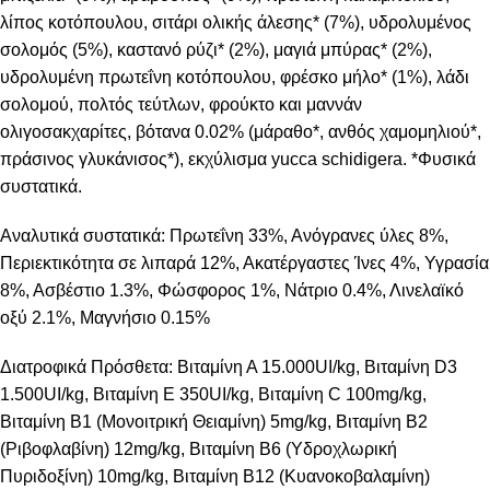
λίπος κοτόπουλου, σιτάρι ολικής άλεσης* (7%), υδρολυμένος
σολομός (5%), καστανό ρύζι* (2%), μαγιά μπύρας* (2%),
υδρολυμένη πρωτεΐνη κοτόπουλου, φρέσκο μήλο* (1%), λάδι
σολομού, πολτός τεύτλων, φρούκτο και μαννάν
ολιγοσακχαρίτες, βότανα 0.02% (μάραθο*, ανθός χαμομηλιού*,
πράσινος γλυκάνισος*), εκχύλισμα yucca schidigera. *Φυσικά
συστατικά.
Αναλυτικά συστατικά: Πρωτεΐνη 33%, Ανόγρανες ύλες 8%,
Περιεκτικότητα σε λιπαρά 12%, Ακατέργαστες Ίνες 4%, Υγρασία
8%, Ασβέστιο 1.3%, Φώσφορος 1%, Νάτριο 0.4%, Λινελαϊκό
οξύ 2.1%, Μαγνήσιο 0.15%
Διατροφικά Πρόσθετα: Βιταμίνη Α 15.000UI/kg, Βιταμίνη D3
1.500UI/kg, Βιταμίνη Ε 350UI/kg, Βιταμίνη C 100mg/kg,
Βιταμίνη Β1 (Μονοιτρική Θειαμίνη) 5mg/kg, Βιταμίνη Β2
(Ριβοφλαβίνη) 12mg/kg, Βιταμίνη Β6 (Υδροχλωρική
Πυριδοξίνη) 10mg/kg, Βιταμίνη Β12 (Κυανοκοβαλαμίνη)