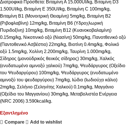
Διατροφικά Πρόσθετα: Βιταμίνη Α 15.000UI/kg, Βιταμίνη D3
1.500UI/kg, Βιταμίνη Ε 350UI/kg, Βιταμίνη C 100mg/kg,
Βιταμίνη Β1 (Μονοιτρική Θειαμίνη) 5mg/kg, Βιταμίνη Β2
(Ριβοφλαβίνη) 12mg/kg, Βιταμίνη Β6 (Υδροχλωρική
Πυριδοξίνη) 10mg/kg, Βιταμίνη Β12 (Κυανοκοβαλαμίνη)
0.15mg/kg, Νικοτινικό οξύ (Νιασίνη) 50mg/kg, Πανοτθενικό οξύ
(Παντοθενικό Ασβέστιο) 22mg/kg, Βιοτίνη 0.4mg/kg, Φολικό
οξύ 1.5mg/kg, Χολίνη 2.200mg/kg, Ταυρίνη 1.000mg/kg,
Σίδηρος (μονοϋδρικός θειικός σίδηρος) 30mg/kg, Χαλκός
(ενυδατωμένο αμινοξύ χαλκού) 7mg/kg, Ψευδάργυρος (Οξείδιο
του Ψευδαργύρου) 100mg/kg, Ψευδάργυρος (ενυδατωμένo
αμινοξύ του ψευδαργύρου) 7mg/kg, Ιώδιο (Ιωδιούχο κάλιο)
2mg/kg, Σελήνιο (Σεληνίτης Χαλκού) 0.1mg/kg, Μαγγάνιο
(Οξείδιο του Μαγγανίοιυ) 30mg/kg, Μεταβολιστέα Ενέργεια
(NRC 2006) 3.590kcal/kg.
Εξαντλημένο
Compare
Add to wishlist