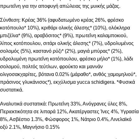
πρωτεΐνη για την αποφυγή απώλειας της μυικής μάζας.
Σύνθεση: Κρέας 36% (αφυδατωμένο κρέας 26%, φρέσκο
κοτόπουλο* 10%), κριθάρι ολικής άλεσης* (10%), ολόκληρα
μπιζέλια* (9%), αραβόσιτος* (9%), πρωτεΐνη καλαμποκιού,
λίπος κοτόπουλου, σιτάρι ολικής άλεσης* (7%), υδρολυμένος
σολομός (5%), καστανό ρύζι* (2%), μαγιά μπύρας* (2%),
υδρολυμένη πρωτεΐνη κοτόπουλου, φρέσκο μήλο* (1%), λάδι
σολομού, πολτός τεύτλων, φρούκτο και μαννάν
ολιγοσακχαρίτες, βότανα 0.02% (μάραθο*, ανθός χαμομηλιού*,
πράσινος γλυκάνισος*), εκχύλισμα yucca schidigera. *Φυσικά
συστατικά.
Αναλυτικά συστατικά: Πρωτεΐνη 33%, Ανόγρανες ύλες 8%,
Περιεκτικότητα σε λιπαρά 12%, Ακατέργαστες Ίνες 4%, Υγρασία
8%, Ασβέστιο 1.3%, Φώσφορος 1%, Νάτριο 0.4%, Λινελαϊκό
οξύ 2.1%, Μαγνήσιο 0.15%