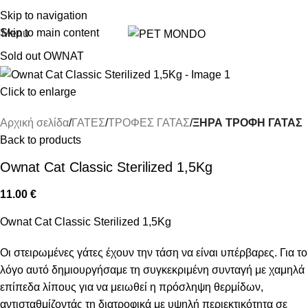
ΔΩΡΕΑΝ DELIVERY ΣΤΗΝ ΠΟΛΗ ΤΗΣ ΘΕΣΣΑΛΟΝΙΚΗΣ
Skip to navigation
Skip to main content
Menu
Sold out
OWNAT
Click to enlarge
Αρχική σελίδα
ΓΑΤΕΣ
ΤΡΟΦΕΣ ΓΑΤΑΣ
ΞΗΡΑ ΤΡΟΦΗ ΓΑΤΑΣ
Back to products
Ownat Cat Classic Sterilized 1,5Kg
11.00
€
Ownat Cat Classic Sterilized 1,5Kg
Οι στειρωμένες γάτες έχουν την τάση να είναι υπέρβαρες. Για το
λόγο αυτό δημιουργήσαμε τη συγκεκριμένη συνταγή με χαμηλά
επίπεδα λίπους για να μειωθεί η πρόσληψη θερμίδων,
αντισταθμίζοντάς τη διατροφικά με υψηλή περιεκτικότητα σε