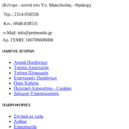
(Kέντρο - κοντά στο Yπ. Μακεδονίας - Θράκης)
Τηλ.: 2314-058558
Κιν.: 6948-838531
e-Mail: info@petmondo.gr
Aρ. ΓΕΜΗ: 160706606000
ΟΔΗΓΟΣ ΑΓΟΡΩΝ
Αγορά Προϊόντων
Τρόποι Αποστολής
Τρόποι Πληρωμής
Επιστροφές Προϊόντων
Όροι Χρήσης
Πολιτική Απορρήτου - Cookies
Δήλωση Υπαναχώρησης
ΠΛΗΡΟΦΟΡΙΕΣ
Σχετικά με εμάς
Άρθρα
Επικοινωνία