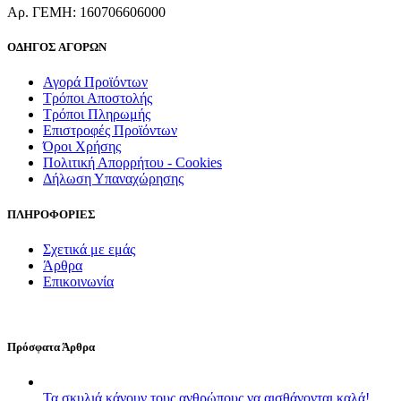
Aρ. ΓΕΜΗ: 160706606000
ΟΔΗΓΟΣ ΑΓΟΡΩΝ
Αγορά Προϊόντων
Τρόποι Αποστολής
Τρόποι Πληρωμής
Επιστροφές Προϊόντων
Όροι Χρήσης
Πολιτική Απορρήτου - Cookies
Δήλωση Υπαναχώρησης
ΠΛΗΡΟΦΟΡΙΕΣ
Σχετικά με εμάς
Άρθρα
Επικοινωνία
Πρόσφατα Άρθρα
Τα σκυλιά κάνουν τους ανθρώπους να αισθάνονται καλά!