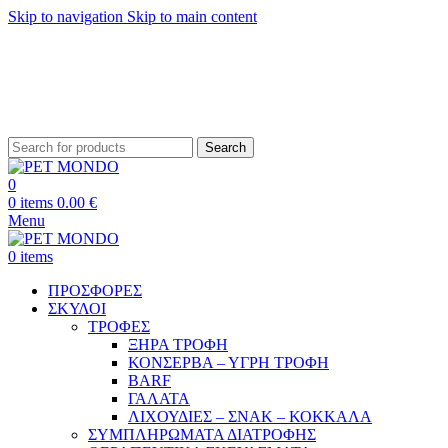
Skip to navigation
Skip to main content
ΔΩΡΕΑΝ ΑΠΟΣΤΟΛΗ ΘΕΣΣΑΛΟΝΙΚΗ ΑΝΩ ΤΩΝ 29€ - ΔΩΡΕΑΝ ΑΠΟΣΤΟΛΗ
ΥΠΟΛΟΙΠΗ ΕΛΛΑΔΑ ΑΝΩ ΤΩΝ 39€
ΔΩΡΕΑΝ DELIVERY ΣΤΗΝ ΠΟΛΗ ΤΗΣ ΘΕΣΣΑΛΟΝΙΚΗΣ
Search
0
0
items
0.00
€
Menu
0
items
ΠΡΟΣΦΟΡΕΣ
ΣΚΥΛΟΙ
ΤΡΟΦΕΣ
ΞΗΡΑ ΤΡΟΦΗ
ΚΟΝΣΕΡΒΑ – ΥΓΡΗ ΤΡΟΦΗ
BARF
ΓΑΛΑΤΑ
ΛΙΧΟΥΔΙΕΣ – ΣΝΑΚ – ΚΟΚΚΑΛΑ
ΣΥΜΠΛΗΡΩΜΑΤΑ ΔΙΑΤΡΟΦΗΣ