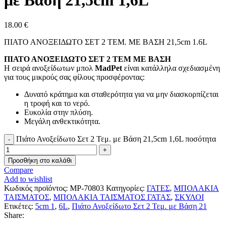
με Βάση 21,5cm 1,6L
18.00
€
ΠΙΑΤΟ ΑΝΟΞΕΙΔΩΤΟ ΣΕΤ 2 ΤΕΜ. ΜΕ ΒΑΣΗ 21,5cm 1.6L
ΠΙΑΤΟ ΑΝΟΞΕΙΔΩΤΟ ΣΕΤ 2 ΤΕΜ ΜΕ ΒΑΣΗ
Η σειρά ανοξείδωτων μπολ
MadPet
είναι κατάλληλα σχεδιασμένη
για τους μικρούς σας φίλους προσφέροντας:
Δυνατό κράτημα και σταθερότητα για να μην διασκορπίζεται
η τροφή και το νερό.
Ευκολία στην πλύση.
Μεγάλη ανθεκτικότητα.
Πιάτο Ανοξείδωτο Σετ 2 Τεμ. με Βάση 21,5cm 1,6L ποσότητα
Προσθήκη στο καλάθι
Compare
Add to wishlist
Κωδικός προϊόντος:
MP-70803
Κατηγορίες:
ΓΑΤΕΣ
,
ΜΠΟΛΑΚΙΑ
ΤΑΙΣΜΑΤΟΣ
,
ΜΠΟΛΑΚΙΑ ΤΑΙΣΜΑΤΟΣ ΓΑΤΑΣ
,
ΣΚΥΛΟΙ
Ετικέτες:
5cm 1
,
6L
,
Πιάτο Ανοξείδωτο Σετ 2 Τεμ. με Βάση 21
Share: