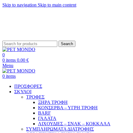
Skip to navigation
Skip to main content
ΔΩΡΕΑΝ ΑΠΟΣΤΟΛΗ ΘΕΣΣΑΛΟΝΙΚΗ ΑΝΩ ΤΩΝ 29€ - ΔΩΡΕΑΝ ΑΠΟΣΤΟΛΗ
ΥΠΟΛΟΙΠΗ ΕΛΛΑΔΑ ΑΝΩ ΤΩΝ 39€
ΔΩΡΕΑΝ DELIVERY ΣΤΗΝ ΠΟΛΗ ΤΗΣ ΘΕΣΣΑΛΟΝΙΚΗΣ
Search
0
0
items
0.00
€
Menu
0
items
ΠΡΟΣΦΟΡΕΣ
ΣΚΥΛΟΙ
ΤΡΟΦΕΣ
ΞΗΡΑ ΤΡΟΦΗ
ΚΟΝΣΕΡΒΑ – ΥΓΡΗ ΤΡΟΦΗ
BARF
ΓΑΛΑΤΑ
ΛΙΧΟΥΔΙΕΣ – ΣΝΑΚ – ΚΟΚΚΑΛΑ
ΣΥΜΠΛΗΡΩΜΑΤΑ ΔΙΑΤΡΟΦΗΣ