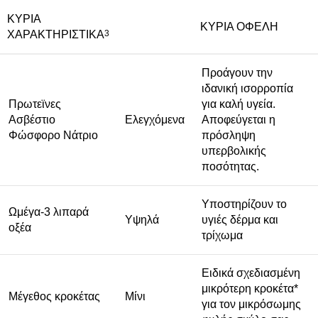
ΚΥΡΙΑ
ΚΥΡΙΑ ΟΦΕΛΗ
ΧΑΡΑΚΤΗΡΙΣΤΙΚΑ
3
Προάγουν την
ιδανική ισορροπία
Πρωτεϊνες
για καλή υγεία.
Ασβέστιο
Ελεγχόμενα
Αποφεύγεται η
Φώσφορο Νάτριο
πρόσληψη
υπερβολικής
ποσότητας.
Υποστηρίζουν το
Ωμέγα-3 λιπαρά
Υψηλά
υγιές δέρμα και
οξέα
τρίχωμα
Ειδικά σχεδιασμένη
μικρότερη κροκέτα*
Μέγεθος κροκέτας
Μίνι
για τον μικρόσωμης