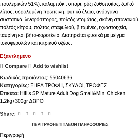
πουλερικών 51%), καλαμπόκι, σιτάρι, ρύζι ζυθοποιίας, ζωϊκό
λίπος, υδρολυμένη πρωτεϊνη, φυτικό έλαιο, ανόργανα
συστατικά, λιναρόσπορος, πολτός ντομάτας, σκόνη σπανακιού,
πολτός κίτρου, πολτός σταφυλιού, βιταμίνες, ιχνοστοιχεία,
ταυρίνη και βήτα-καροτένιο. Διατηρείται φυσικά με μείγμα
τοκοφερολών και κιτρικού οξέος.
Εξαντλημένο
Compare
Add to wishlist
Κωδικός προϊόντος:
55040636
Κατηγορίες:
ΞΗΡΑ ΤΡΟΦΗ
,
ΣΚΥΛΟΙ
,
ΤΡΟΦΕΣ
Ετικέτα:
Hill's SP Mature Adult Dog Small&Mini Chicken
1.2kg+300gr ΔΩΡΟ
Share:
ΠΕΡΙΓΡΑΦΉ
ΕΠΙΠΛΈΟΝ ΠΛΗΡΟΦΟΡΊΕΣ
Περιγραφή