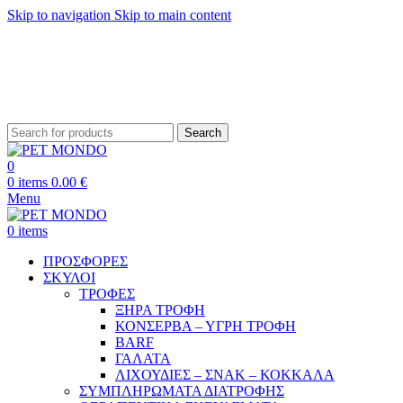
Skip to navigation
Skip to main content
ΔΩΡΕΑΝ ΑΠΟΣΤΟΛΗ ΘΕΣΣΑΛΟΝΙΚΗ ΑΝΩ ΤΩΝ 29€ - ΔΩΡΕΑΝ ΑΠΟΣΤΟΛΗ
ΥΠΟΛΟΙΠΗ ΕΛΛΑΔΑ ΑΝΩ ΤΩΝ 39€
ΔΩΡΕΑΝ DELIVERY ΣΤΗΝ ΠΟΛΗ ΤΗΣ ΘΕΣΣΑΛΟΝΙΚΗΣ
Search
0
0
items
0.00
€
Menu
0
items
ΠΡΟΣΦΟΡΕΣ
ΣΚΥΛΟΙ
ΤΡΟΦΕΣ
ΞΗΡΑ ΤΡΟΦΗ
ΚΟΝΣΕΡΒΑ – ΥΓΡΗ ΤΡΟΦΗ
BARF
ΓΑΛΑΤΑ
ΛΙΧΟΥΔΙΕΣ – ΣΝΑΚ – ΚΟΚΚΑΛΑ
ΣΥΜΠΛΗΡΩΜΑΤΑ ΔΙΑΤΡΟΦΗΣ