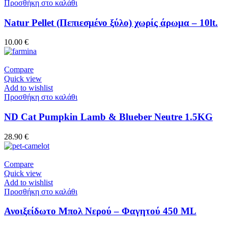
Προσθήκη στο καλάθι
Natur Pellet (Πεπιεσμένο ξύλο) χωρίς άρωμα – 10lt.
10.00
€
Compare
Quick view
Add to wishlist
Προσθήκη στο καλάθι
ND Cat Pumpkin Lamb & Blueber Neutre 1.5KG
28.90
€
Compare
Quick view
Add to wishlist
Προσθήκη στο καλάθι
Ανοιξείδωτο Μπολ Νερού – Φαγητού 450 ML