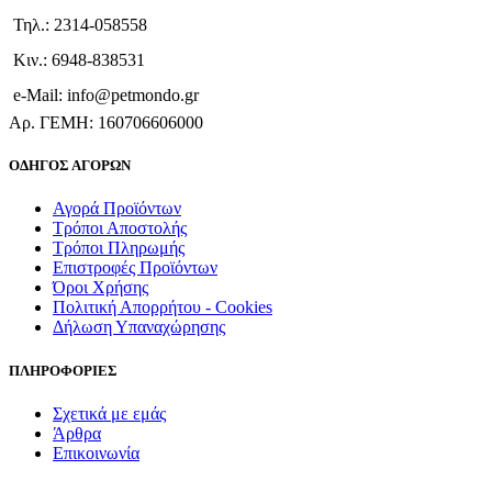
Τηλ.: 2314-058558
Κιν.: 6948-838531
e-Mail: info@petmondo.gr
Aρ. ΓΕΜΗ: 160706606000
ΟΔΗΓΟΣ ΑΓΟΡΩΝ
Αγορά Προϊόντων
Τρόποι Αποστολής
Τρόποι Πληρωμής
Επιστροφές Προϊόντων
Όροι Χρήσης
Πολιτική Απορρήτου - Cookies
Δήλωση Υπαναχώρησης
ΠΛΗΡΟΦΟΡΙΕΣ
Σχετικά με εμάς
Άρθρα
Επικοινωνία