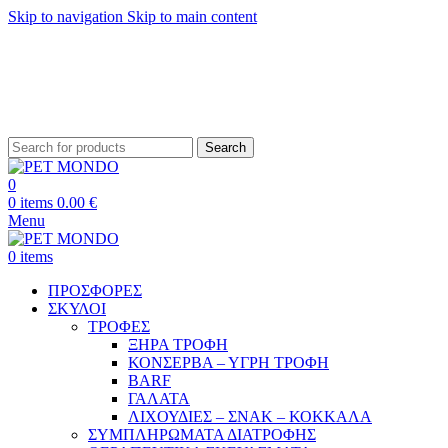
Skip to navigation
Skip to main content
ΔΩΡΕΑΝ ΑΠΟΣΤΟΛΗ ΘΕΣΣΑΛΟΝΙΚΗ ΑΝΩ ΤΩΝ 29€ - ΔΩΡΕΑΝ ΑΠΟΣΤΟΛΗ
ΥΠΟΛΟΙΠΗ ΕΛΛΑΔΑ ΑΝΩ ΤΩΝ 39€
ΔΩΡΕΑΝ DELIVERY ΣΤΗΝ ΠΟΛΗ ΤΗΣ ΘΕΣΣΑΛΟΝΙΚΗΣ
Search
0
0
items
0.00
€
Menu
0
items
ΠΡΟΣΦΟΡΕΣ
ΣΚΥΛΟΙ
ΤΡΟΦΕΣ
ΞΗΡΑ ΤΡΟΦΗ
ΚΟΝΣΕΡΒΑ – ΥΓΡΗ ΤΡΟΦΗ
BARF
ΓΑΛΑΤΑ
ΛΙΧΟΥΔΙΕΣ – ΣΝΑΚ – ΚΟΚΚΑΛΑ
ΣΥΜΠΛΗΡΩΜΑΤΑ ΔΙΑΤΡΟΦΗΣ