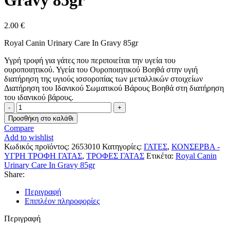
Gravy 85gr
2.00
€
Royal Canin Urinary Care In Gravy 85gr
Υγρή τροφή για γάτες που περιποιείται την υγεία του
ουροποιητικού. Υγεία του Ουροποιητικού Βοηθά στην υγιή
διατήρηση της υγιούς ισσοροπίας των μεταλλικών στοιχείων
Διατήρηση του Ιδανικού Σωματικού Βάρους Βοηθά στη διατήρηση
του ιδανικού βάρους.
Royal
Canin
Προσθήκη στο καλάθι
Urinary
Compare
Care
Add to wishlist
In
Κωδικός προϊόντος:
2653010
Κατηγορίες:
ΓΑΤΕΣ
,
ΚΟΝΣΕΡΒΑ -
Gravy
ΥΓΡΗ ΤΡΟΦΗ ΓΑΤΑΣ
,
ΤΡΟΦΕΣ ΓΑΤΑΣ
Ετικέτα:
Royal Canin
85gr
Urinary Care In Gravy 85gr
ποσότητα
Share:
Περιγραφή
Επιπλέον πληροφορίες
Περιγραφή