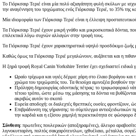
Το Γιόρκσαιρ Τεριέ είναι μία πολύ αξιαγάπητη φυλή σκύλων με ισχυ
την αναγέννηση του τριχώματος ενός Γιόρκσαιρ Τεριέ, το 35% της κ
Μία ιδιομορφία των Γιόρκσαιρ Τεριέ είναι η έλλειψη προστατευτικ
Τα Γιόρκσαιρ Τεριέ έχουν μικρή γνάθο και μικροσκοπικά δόντια, που
επιλεκτικά λόγω συχνών αλλαγών στην τροφή τους.
Τα Γιόρκσαιρ Τεριέ έχουν χαρακτηριστικά υψηλό προσδόκιμο ζωής μ
Kαθώς όμως τα Γιόρκσαιρ Τεριέ μεγαλώνουν, αυξάνεται και η πιθαν
Η ξηρά τροφή Royal Canin Yorkshire Terrier έχει σχεδιαστεί ειδικά
Ωραίο τρίχωμα και υγιές δέρμα: χάρη στο έλαιο βοράγου και τ
χρώμα του τριχώματός του. Τα θειούχα αμινοξέα βοηθούν την
Πρόληψη δημιουργίας οδοντικής πέτρας: το τριφωσφορικό νάτ
τέτοιο τρόπο, ώστε μέσω της μάσησης τα δόντια να βυθίζονται
ακριβώς αυτόν το σκοπό
Ευρεία αποδοχή: οι διαλεχτές θρεπτικές ουσίες φροντίζουν, ώ
Επιβράδυνση της γήρανσης: το σύμπλεγμα αντιοξειδωτικών πρ
την καρδιά και η εξίσου χαμηλή περιεκτικότητα σε φώσφορο 
Σύνθεση
: πρωτεΐνες πουλερικών (αποξηραμένες), άλευρο αραβοσίτο
λιγνοκυτταρίνη, πολτός σακχαρότευτλων, ιχθυέλαιο, μέταλλα, σογιέ