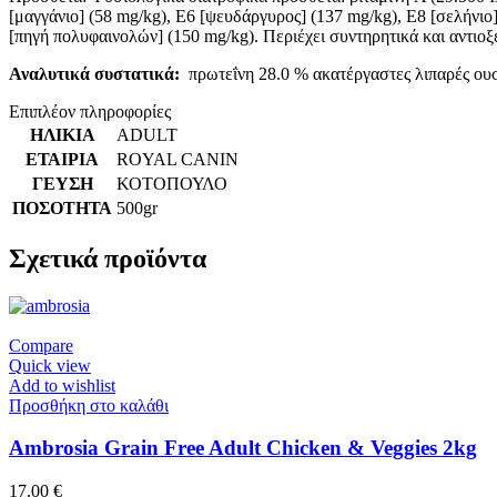
[μαγγάνιο] (58 mg/kg), E6 [ψευδάργυρος] (137 mg/kg), E8 [σελήνιο
[πηγή πολυφαινολών] (150 mg/kg). Περιέχει συντηρητικά και αντιοξ
Αναλυτικά συστατικά:
πρωτεΐνη 28.0 % ακατέργαστες λιπαρές ουσ
Επιπλέον πληροφορίες
ΗΛΙΚΙΑ
ADULT
ΕΤΑΙΡΙΑ
ROYAL CANIN
ΓΕΥΣΗ
ΚΟΤΟΠΟΥΛΟ
ΠΟΣΟΤΗΤΑ
500gr
Σχετικά προϊόντα
Compare
Quick view
Add to wishlist
Προσθήκη στο καλάθι
Ambrosia Grain Free Adult Chicken & Veggies 2kg
17.00
€