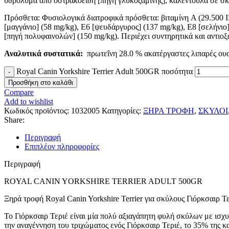
υδρόλυμα από οστρακοειδή [πηγή γλυκοζαμίνης], καλέντουλα σε σκόν
Πρόσθετα: Φυσιολογικά διατροφικά πρόσθετα: βιταμίνη A (29.500 IE/k
[μαγγάνιο] (58 mg/kg), E6 [ψευδάργυρος] (137 mg/kg), E8 [σελήνιο
[πηγή πολυφαινολών] (150 mg/kg). Περιέχει συντηρητικά και αντιοξ
Αναλυτικά συστατικά:
πρωτεΐνη 28.0 % ακατέργαστες λιπαρές ουσ
Royal Canin Yorkshire Terrier Adult 500GR ποσότητα
Προσθήκη στο καλάθι
Compare
Add to wishlist
Κωδικός προϊόντος:
1032005
Κατηγορίες:
ΞΗΡΑ ΤΡΟΦΗ
,
ΣΚΥΛΟΙ
Share:
Περιγραφή
Επιπλέον πληροφορίες
Περιγραφή
ROYAL CANIN YORKSHIRE TERRIER ADULT 500GR
Ξηρά τροφή Royal Canin Yorkshire Terrier για σκύλους Γιόρκσαιρ Τ
Το Γιόρκσαιρ Τεριέ είναι μία πολύ αξιαγάπητη φυλή σκύλων με ισχυ
την αναγέννηση του τριχώματος ενός Γιόρκσαιρ Τεριέ, το 35% της κ