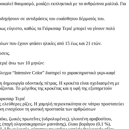
ροκαλεί θαυμασμό, μοιάζει εκπληκτικά με τα ανθρώπινα μαλλιά. Για
οδηγήσουν σε αντιδράσεις του ευαίσθητου δέρματός του.
έρως εύγεστο, καθώς τα Γιόρκσαιρ Τεριέ μπορεί να γίνουν πολύ
λων που έχουν φτάσει ηλικίες από 15 έως και 21 ετών.
ώσεις.
Τεριέ άνω των 10 μηνών:
λεγμα “Intensive Color” διατηρεί το χαρακτηριστικό γκρι-καφέ
η δημιουργία οδοντικής πέτρας. Η κροκέτα είναι σχεδιασμένη με
ρίζονται. Το μέγεθος της κροκέτας και η υφή της εξυπηρετούν
όρκσαιρ Τεριέ
 ελεύθερες ρίζες. Η χαμηλή περιεκτικότητα σε νάτριο προστατεύει
μίνη ενισχύουν τη φυσική προστασία των αρθρώσεων
όκι, ζωικές πρωτεΐνες (υδρολυμένες), γλουτένη αραβοσίτου,
ς (πηγή ολιγοσακχαριτών μαννάνης), έλαιο βοράγου (0,1 %),