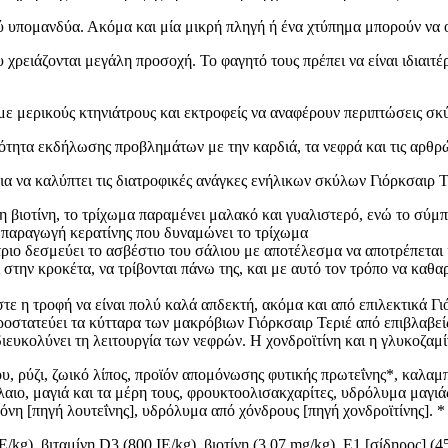
ού υπομανδύα. Ακόμα και μία μικρή πληγή ή ένα χτύπημα μπορούν να 
 χρειάζονται μεγάλη προσοχή. Το φαγητό τους πρέπει να είναι ιδιαιτ
ε μερικούς κτηνιάτρους και εκτροφείς να αναφέρουν περιπτώσεις σκύ
ότητα εκδήλωσης προβλημάτων με την καρδιά, τα νεφρά και τις αρθρ
 για να καλύπτει τις διατροφικές ανάγκες ενήλικων σκύλων Γιόρκσαιρ 
η βιοτίνη, το τρίχωμα παραμένει μαλακό και γυαλιστερό, ενώ το σύμπ
 παραγωγή κερατίνης που δυναμώνει το τρίχωμα
ριο δεσμεύει το ασβέστιο του σάλιου με αποτέλεσμα να αποτρέπεται 
 στην κροκέτα, να τρίβονται πάνω της, και με αυτό τον τρόπο να καθα
στε η τροφή να είναι πολύ καλά απδεκτή, ακόμα και από επιλεκτικά Γι
οστατεύει τα κύτταρα των μακρόβιων Γιόρκσαιρ Τεριέ από επιβλαβείς
διευκολύνει τη λειτουργία των νεφρών. Η χονδροϊτίνη και η γλυκοζα
υ, ρύζι, ζωικό λίπος, προϊόν απομόνωσης φυτικής πρωτεΐνης*, καλαμπ
λαιο, μαγιά και τα μέρη τους, φρουκτοολισακχαρίτες, υδρόλυμα μαγιά
η [πηγή λουτεΐνης], υδρόλυμα από χόνδρους [πηγή χονδροϊτίνης]. * L.
g), βιταμίνη D3 (800 IE/kg), βιοτίνη (3,07 mg/kg), E1 [σίδηρος] (45