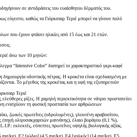
οδηγήσουν σε αντιδράσεις του ευαίσθητου δέρματός του.
έρως εύγεστο, καθώς τα Γιόρκσαιρ Τεριέ μπορεί να γίνουν πολύ
λων που έχουν φτάσει ηλικίες από 15 έως και 21 ετών.
ώσεις.
Τεριέ άνω των 10 μηνών:
λεγμα “Intensive Color” διατηρεί το χαρακτηριστικό γκρι-καφέ
η δημιουργία οδοντικής πέτρας. Η κροκέτα είναι σχεδιασμένη με
ρίζονται. Το μέγεθος της κροκέτας και η υφή της εξυπηρετούν
όρκσαιρ Τεριέ
 ελεύθερες ρίζες. Η χαμηλή περιεκτικότητα σε νάτριο προστατεύει
μίνη ενισχύουν τη φυσική προστασία των αρθρώσεων
όκι, ζωικές πρωτεΐνες (υδρολυμένες), γλουτένη αραβοσίτου,
ς (πηγή ολιγοσακχαριτών μαννάνης), έλαιο βοράγου (0,1 %),
I.P.: εκλεκτές, εύπεπτες πρωτεΐνες υψηλής βιολογικής αξίας.
 mg/kg), E2 [ιώδιο] (4,5 mg/kg), E4 [χαλκός] (14 mg/kg), E5