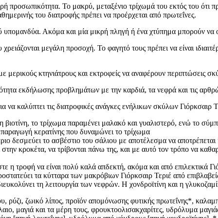
ρή προσωπικότητα. Το μακρύ, μεταξένιο τρίχωμά του εκτός του ότι π
αθημερινής του διατροφής πρέπει να προέρχεται από πρωτεΐνες.
ού υπομανδύα. Ακόμα και μία μικρή πληγή ή ένα χτύπημα μπορούν να 
 χρειάζονται μεγάλη προσοχή. Το φαγητό τους πρέπει να είναι ιδιαιτ
ε μερικούς κτηνιάτρους και εκτροφείς να αναφέρουν περιπτώσεις σκύ
ότητα εκδήλωσης προβλημάτων με την καρδιά, τα νεφρά και τις αρθρ
 για να καλύπτει τις διατροφικές ανάγκες ενήλικων σκύλων Γιόρκσαιρ 
η βιοτίνη, το τρίχωμα παραμένει μαλακό και γυαλιστερό, ενώ το σύμπ
 παραγωγή κερατίνης που δυναμώνει το τρίχωμα
ριο δεσμεύει το ασβέστιο του σάλιου με αποτέλεσμα να αποτρέπεται 
 στην κροκέτα, να τρίβονται πάνω της, και με αυτό τον τρόπο να καθα
στε η τροφή να είναι πολύ καλά απδεκτή, ακόμα και από επιλεκτικά Γι
οστατεύει τα κύτταρα των μακρόβιων Γιόρκσαιρ Τεριέ από επιβλαβείς
διευκολύνει τη λειτουργία των νεφρών. Η χονδροϊτίνη και η γλυκοζα
υ, ρύζι, ζωικό λίπος, προϊόν απομόνωσης φυτικής πρωτεΐνης*, καλαμπ
λαιο, μαγιά και τα μέρη τους, φρουκτοολισακχαρίτες, υδρόλυμα μαγιά