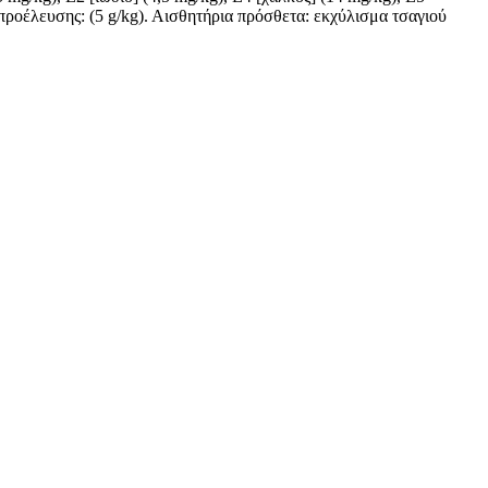
 προέλευσης: (5 g/kg). Αισθητήρια πρόσθετα: εκχύλισμα τσαγιού