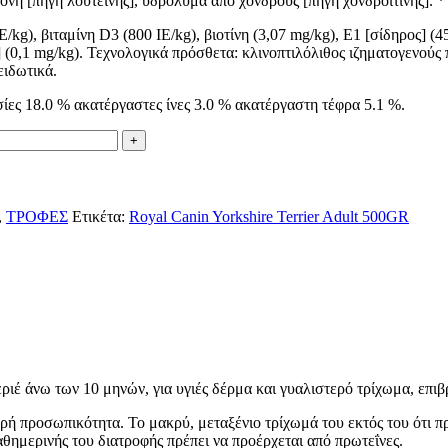
η [πηγή λουτεΐνης], υδρόλυμα από χόνδρους [πηγή χονδροϊτίνης]. * L.
g), βιταμίνη D3 (800 IE/kg), βιοτίνη (3,07 mg/kg), E1 [σίδηρος] (45
] (0,1 mg/kg). Τεχνολογικά πρόσθετα: κλινοπτιλόλιθος ιζηματογενούς
ειδωτικά.
ίες 18.0 % ακατέργαστες ίνες 3.0 % ακατέργαστη τέφρα 5.1 %.
,
ΤΡΟΦΕΣ
Ετικέτα:
Royal Canin Yorkshire Terrier Adult 500GR
εριέ άνω των 10 μηνών, για υγιές δέρμα και γυαλιστερό τρίχωμα, επι
ρή προσωπικότητα. Το μακρύ, μεταξένιο τρίχωμά του εκτός του ότι π
αθημερινής του διατροφής πρέπει να προέρχεται από πρωτεΐνες.