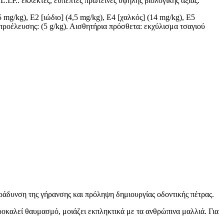
I.P.: εκλεκτές, εύπεπτες πρωτεΐνες υψηλής βιολογικής αξίας.
 mg/kg), E2 [ιώδιο] (4,5 mg/kg), E4 [χαλκός] (14 mg/kg), E5
 προέλευσης: (5 g/kg). Αισθητήρια πρόσθετα: εκχύλισμα τσαγιού
βράδυνση της γήρανσης και πρόληψη δημιουργίας οδοντικής πέτρας.
ροκαλεί θαυμασμό, μοιάζει εκπληκτικά με τα ανθρώπινα μαλλιά. Για