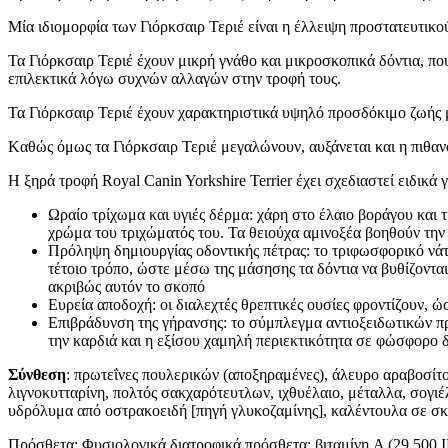
Μία ιδιομορφία των Γιόρκσαιρ Τεριέ είναι η έλλειψη προστατευτικ
Τα Γιόρκσαιρ Τεριέ έχουν μικρή γνάθο και μικροσκοπικά δόντια, που
επιλεκτικά λόγω συχνών αλλαγών στην τροφή τους.
Τα Γιόρκσαιρ Τεριέ έχουν χαρακτηριστικά υψηλό προσδόκιμο ζωής μ
Kαθώς όμως τα Γιόρκσαιρ Τεριέ μεγαλώνουν, αυξάνεται και η πιθαν
Η ξηρά τροφή Royal Canin Yorkshire Terrier έχει σχεδιαστεί ειδικά
Ωραίο τρίχωμα και υγιές δέρμα: χάρη στο έλαιο βοράγου και τ
χρώμα του τριχώματός του. Τα θειούχα αμινοξέα βοηθούν την
Πρόληψη δημιουργίας οδοντικής πέτρας: το τριφωσφορικό νάτ
τέτοιο τρόπο, ώστε μέσω της μάσησης τα δόντια να βυθίζονται
ακριβώς αυτόν το σκοπό
Ευρεία αποδοχή: οι διαλεχτές θρεπτικές ουσίες φροντίζουν, ώ
Επιβράδυνση της γήρανσης: το σύμπλεγμα αντιοξειδωτικών πρ
την καρδιά και η εξίσου χαμηλή περιεκτικότητα σε φώσφορο 
Σύνθεση
: πρωτεΐνες πουλερικών (αποξηραμένες), άλευρο αραβοσίτο
λιγνοκυτταρίνη, πολτός σακχαρότευτλων, ιχθυέλαιο, μέταλλα, σογιέ
υδρόλυμα από οστρακοειδή [πηγή γλυκοζαμίνης], καλέντουλα σε σκόν
Πρόσθετα: Φυσιολογικά διατροφικά πρόσθετα: βιταμίνη A (29.500 IE/k