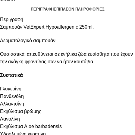
ΠΕΡΙΓΡΑΦΉ
ΕΠΙΠΛΈΟΝ ΠΛΗΡΟΦΟΡΊΕΣ
Περιγραφή
Σαμπουάν VetExpert Hypoallergenic 250ml.
Δερματολογικό σαμπουάν.
Ουσιαστικά, απευθύνεται σε ενήλικα ζώα ευαίσθητα που έχουν
την ανάγκη φροντίδας σαν να ήταν κουτάβια.
Συστατικά
Γλυκερίνη
Πανθενόλη
Αλλαντοΐνη
Εκχύλισµα βρώµης
Λανολίνη
Εκχύλισµα Aloe barbadensis
Υδρολυµένη κερατίνη