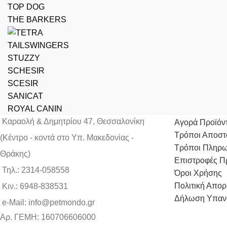
TOP DOG
THE BARKERS
TAILSWINGERS
STUZZY
SCHESIR
SCESIR
SANICAT
ΟΔΗΓΟΣ ΑΓ
ROYAL CANIN
Καραολή & Δημητρίου 47, Θεσσαλονίκη
Αγορά Προϊόν
Τρόποι Αποστ
(Kέντρο - κοντά στο Yπ. Μακεδονίας -
Τρόποι Πληρ
Θράκης)
Επιστροφές Π
Τηλ.: 2314-058558
Όροι Χρήσης
Πολιτική Απορ
Κιν.: 6948-838531
Δήλωση Υπαν
e-Mail: info@petmondo.gr
Aρ. ΓΕΜΗ: 160706606000