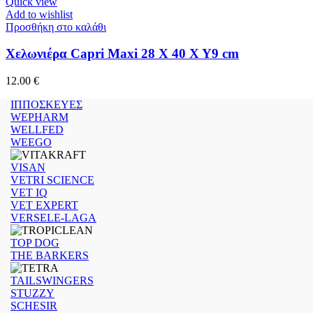
Quick view
Add to wishlist
Προσθήκη στο καλάθι
Χελωνιέρα Capri Maxi 28 X 40 X Y9 cm
12.00
€
ΙΠΠΟΣΚΕΥΕΣ
WEPHARM
WELLFED
WEEGO
VISAN
VETRI SCIENCE
VET IQ
VET EXPERT
VERSELE-LAGA
TOP DOG
THE BARKERS
TAILSWINGERS
STUZZY
SCHESIR