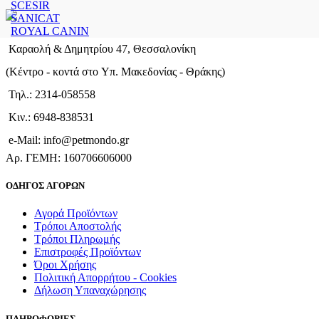
SCESIR
SANICAT
ROYAL CANIN
Καραολή & Δημητρίου 47, Θεσσαλονίκη
(Kέντρο - κοντά στο Yπ. Μακεδονίας - Θράκης)
Τηλ.: 2314-058558
Κιν.: 6948-838531
e-Mail: info@petmondo.gr
Aρ. ΓΕΜΗ: 160706606000
ΟΔΗΓΟΣ ΑΓΟΡΩΝ
Αγορά Προϊόντων
Τρόποι Αποστολής
Τρόποι Πληρωμής
Επιστροφές Προϊόντων
Όροι Χρήσης
Πολιτική Απορρήτου - Cookies
Δήλωση Υπαναχώρησης
ΠΛΗΡΟΦΟΡΙΕΣ