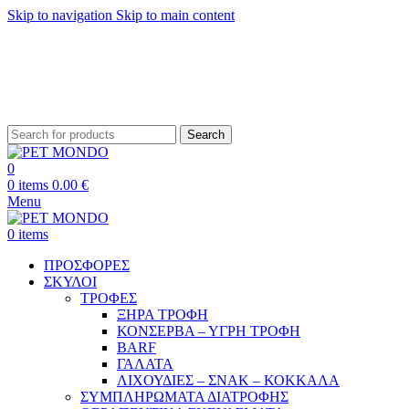
Skip to navigation
Skip to main content
ΔΩΡΕΑΝ ΑΠΟΣΤΟΛΗ ΘΕΣΣΑΛΟΝΙΚΗ ΑΝΩ ΤΩΝ 29€ - ΔΩΡΕΑΝ ΑΠΟΣΤΟΛΗ
ΥΠΟΛΟΙΠΗ ΕΛΛΑΔΑ ΑΝΩ ΤΩΝ 39€
ΔΩΡΕΑΝ DELIVERY ΣΤΗΝ ΠΟΛΗ ΤΗΣ ΘΕΣΣΑΛΟΝΙΚΗΣ
Search
0
0
items
0.00
€
Menu
0
items
ΠΡΟΣΦΟΡΕΣ
ΣΚΥΛΟΙ
ΤΡΟΦΕΣ
ΞΗΡΑ ΤΡΟΦΗ
ΚΟΝΣΕΡΒΑ – ΥΓΡΗ ΤΡΟΦΗ
BARF
ΓΑΛΑΤΑ
ΛΙΧΟΥΔΙΕΣ – ΣΝΑΚ – ΚΟΚΚΑΛΑ
ΣΥΜΠΛΗΡΩΜΑΤΑ ΔΙΑΤΡΟΦΗΣ