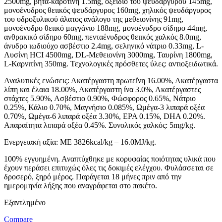
2500mg, βήτα-καροτίνη 1.5mg, οξείδιο του ψευδαργύρου 145mg,
μονοένυδρος θειικός ψευδάργυρος 160mg, χηλικός ψευδάργυρος
του υδροξυλικού άλατος ανάλογο της μεθειονίνης 91mg,
μονοένυδρο θειικό μαγγάνιο 188mg, μονοένυδρο σίδηρο 44mg,
ανθρακικό σίδηρο 60mg, πενταένυδρος θειικός χαλκός 8.0mg,
άνυδρο ιωδιούχο ασβέστιο 2.4mg, σεληνικό νάτριο 0.33mg, L-
Λυσίνη HCI 4500mg, DL-Μεθειονίνη 3000mg, Ταυρίνη 1800mg,
L-Καρνιτίνη 350mg. Τεχνολογικές πρόσθετες ύλες: αντιοξειδωτικά.
Αναλυτικές ενώσεις: Ακατέργαστη πρωτεΐνη 16.00%, Ακατέργαστα
λίπη και έλαια 18.00%, Ακατέργαστη ίνα 3.0%, Ακατέργαστες
στάχτες 5.90%, Ασβέστιο 0.90%, Φώσφορος 0.65%, Νάτριο
0.25%, Κάλιο 0.70%, Μαγνήσιο 0.085%, Ωμέγα-3 λιπαρά οξέα
0.70%, Ωμέγα-6 λιπαρά οξέα 3.30%, ΕΡΑ 0.15%, DHA 0.20%.
Απαραίτητα λιπαρά οξέα 0.45%. Συνολικός χαλκός: 5mg/kg.
Ενεργειακή αξία: ΜΕ 3826kcal/kg – 16.0MJ/kg.
100% εγγυημένη. Αναπτύχθηκε με κορυφαίας ποιότητας υλικά που
έχουν περάσει επιτυχώς όλες τις δοκιμές ελέγχου. Φυλάσσεται σε
δροσερό, ξηρό μέρος. Παράγεται 18 μήνες πριν από την
ημερομηνία λήξης που αναγράφεται στο πακέτο.
Εξαντλημένο
Compare