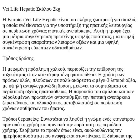
Vet Life Hepatic Σκύλου 2kg
Η Farmina Vet Life Hepatic είναι μια πλήρης ζωοτροφή για σκυλιά,
η οποία ενδείκνυται για την υποστήριξη της ηπατικής λειτουργίας
σε περίπτωση χρόνιας ηπατικής ανεπάρκειας. Αυτή η τροφή έχει
μια μέτρια συγκέντρωση πρωτεΐνης υψηλής ποιότητας, μια υψηλή
συγκέντρωση απαραίτητων λιπαρών οξέων και μια υψηλή
συγκέντρωση εύπεπτων υδατανθράκων.
Τρόπος δράσης
Η μειωμένη πρόσληψη χαλκού, περιορίζει την επίδραση της
τοξικότητας στην κατεστραμμένη ηπατοπάθεια. Η χρήση των
πρώτων υλών, πλούσιων σε πολύ-ακόρεστα ωμέγα-3 λιπαρά οξέα,
με υψηλή αντιφλεγμονώδη δράση, μειώνει τα συμπτώματα σε
περίπτωση οξείας ηπατοπάθειας. Η παρουσία του αμύλου και των
υδρολυμένων πρωτεϊνών αντισταθμίζει την πεπτική ανεπάρκεια
(πρωτεϊνικός και γλυκοζιτικός μεταβολισμός) σε περίπτωση
χρόνιων παθήσεων του ήπατος.
Τρόποι θεραπείας: Συνιστάται να ληφθεί η γνώμη ενός κτηνιάτρου
πριν από τη χρήση και πριν από την παράταση της περιόδου
χρήσης. Σερβίρετε το προϊόν όπως είναι, ακολουθώντας την
ημερήσια ποσότητα που αναφέρεται στον πίνακα. Η διάρκεια της