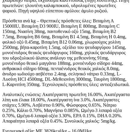
χλωριούχο νάτριο, εκχύλισμα καλέντουλας (πηγή λουτεΐνης). Πηγή
πρωτεϊνών: γλουτένη καλαμποκιού, υδρολυμένες πρωτεΐνες
ψαριού. Πηγή υψηλού εύπεπτου αμύλου: άμυλο ρυζιού.
Πρόσθετα ανά kg – Θρεπτικές πρόσθετες ύλες: Βιταμίνη Α
15000ΙU, Βιταμίνη D3 900IU, Βιταμίνη Ε 800mg, Βιταμίνη C
150mg, Νιασίνη 38mg, παντοθενικό οξύ 15mg, Βιταμίνη Β2
7.5mg, Βιταμίνη Β6 6mg, Βιταμίνη Β1 4.5mg, Βιταμίνη Η 0.4mg,
φολικό οξύ 0.45mg, Βιταμίνη Β12 0.06mg, χλωριούχος χολίνη
2500mg, βήτα-καροτίνη 1.5mg, οξείδιο του ψευδαργύρου 145mg,
μονοένυδρος θειικός ψευδάργυρος 160mg, χηλικός ψευδάργυρος
του υδροξυλικού άλατος ανάλογο της μεθειονίνης 91mg,
μονοένυδρο θειικό μαγγάνιο 188mg, μονοένυδρο σίδηρο 44mg,
ανθρακικό σίδηρο 60mg, πενταένυδρος θειικός χαλκός 8.0mg,
άνυδρο ιωδιούχο ασβέστιο 2.4mg, σεληνικό νάτριο 0.33mg, L-
Λυσίνη HCI 4500mg, DL-Μεθειονίνη 3000mg, Ταυρίνη 1800mg,
L-Καρνιτίνη 350mg. Τεχνολογικές πρόσθετες ύλες: αντιοξειδωτικά.
Αναλυτικές ενώσεις: Ακατέργαστη πρωτεΐνη 16.00%, Ακατέργαστα
λίπη και έλαια 18.00%, Ακατέργαστη ίνα 3.0%, Ακατέργαστες
στάχτες 5.90%, Ασβέστιο 0.90%, Φώσφορος 0.65%, Νάτριο
0.25%, Κάλιο 0.70%, Μαγνήσιο 0.085%, Ωμέγα-3 λιπαρά οξέα
0.70%, Ωμέγα-6 λιπαρά οξέα 3.30%, ΕΡΑ 0.15%, DHA 0.20%.
Απαραίτητα λιπαρά οξέα 0.45%. Συνολικός χαλκός: 5mg/kg.
Ενεργειακή αξία: ΜΕ 3826kcal/kg – 16.0MJ/kg.