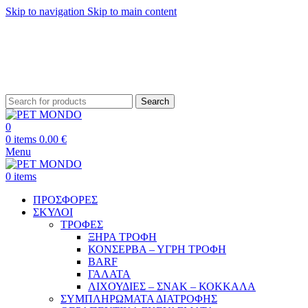
Skip to navigation
Skip to main content
ΔΩΡΕΑΝ ΑΠΟΣΤΟΛΗ ΘΕΣΣΑΛΟΝΙΚΗ ΑΝΩ ΤΩΝ 29€ - ΔΩΡΕΑΝ ΑΠΟΣΤΟΛΗ
ΥΠΟΛΟΙΠΗ ΕΛΛΑΔΑ ΑΝΩ ΤΩΝ 39€
ΔΩΡΕΑΝ DELIVERY ΣΤΗΝ ΠΟΛΗ ΤΗΣ ΘΕΣΣΑΛΟΝΙΚΗΣ
Search
0
0
items
0.00
€
Menu
0
items
ΠΡΟΣΦΟΡΕΣ
ΣΚΥΛΟΙ
ΤΡΟΦΕΣ
ΞΗΡΑ ΤΡΟΦΗ
ΚΟΝΣΕΡΒΑ – ΥΓΡΗ ΤΡΟΦΗ
BARF
ΓΑΛΑΤΑ
ΛΙΧΟΥΔΙΕΣ – ΣΝΑΚ – ΚΟΚΚΑΛΑ
ΣΥΜΠΛΗΡΩΜΑΤΑ ΔΙΑΤΡΟΦΗΣ