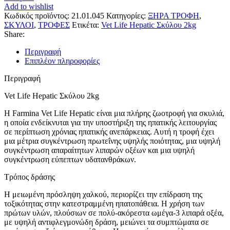
Add to wishlist
Κωδικός προϊόντος:
21.01.045
Κατηγορίες:
ΞΗΡΑ ΤΡΟΦΗ
,
ΣΚΥΛΟΙ
,
ΤΡΟΦΕΣ
Ετικέτα:
Vet Life Hepatic Σκύλου 2kg
Share:
Περιγραφή
Επιπλέον πληροφορίες
Περιγραφή
Vet Life Hepatic Σκύλου 2kg
Η Farmina Vet Life Hepatic είναι μια πλήρης ζωοτροφή για σκυλιά,
η οποία ενδείκνυται για την υποστήριξη της ηπατικής λειτουργίας
σε περίπτωση χρόνιας ηπατικής ανεπάρκειας. Αυτή η τροφή έχει
μια μέτρια συγκέντρωση πρωτεΐνης υψηλής ποιότητας, μια υψηλή
συγκέντρωση απαραίτητων λιπαρών οξέων και μια υψηλή
συγκέντρωση εύπεπτων υδατανθράκων.
Τρόπος δράσης
Η μειωμένη πρόσληψη χαλκού, περιορίζει την επίδραση της
τοξικότητας στην κατεστραμμένη ηπατοπάθεια. Η χρήση των
πρώτων υλών, πλούσιων σε πολύ-ακόρεστα ωμέγα-3 λιπαρά οξέα,
με υψηλή αντιφλεγμονώδη δράση, μειώνει τα συμπτώματα σε