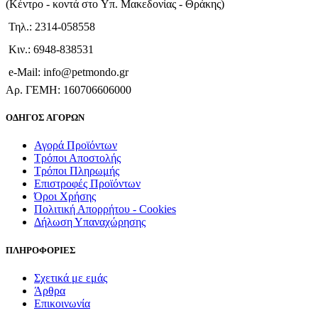
(Kέντρο - κοντά στο Yπ. Μακεδονίας - Θράκης)
Τηλ.: 2314-058558
Κιν.: 6948-838531
e-Mail: info@petmondo.gr
Aρ. ΓΕΜΗ: 160706606000
ΟΔΗΓΟΣ ΑΓΟΡΩΝ
Αγορά Προϊόντων
Τρόποι Αποστολής
Τρόποι Πληρωμής
Επιστροφές Προϊόντων
Όροι Χρήσης
Πολιτική Απορρήτου - Cookies
Δήλωση Υπαναχώρησης
ΠΛΗΡΟΦΟΡΙΕΣ
Σχετικά με εμάς
Άρθρα
Επικοινωνία