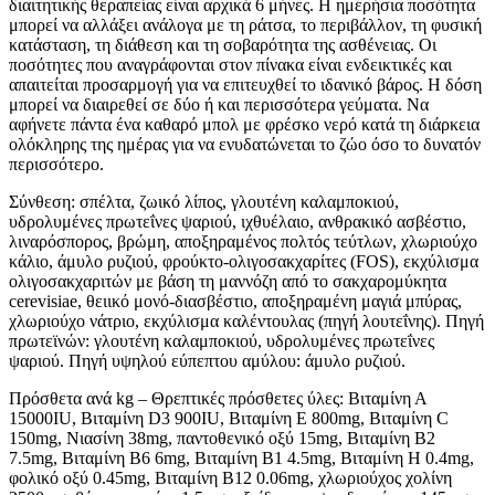
διαιτητικής θεραπείας είναι αρχικά 6 μήνες. Η ημερήσια ποσότητα
μπορεί να αλλάξει ανάλογα με τη ράτσα, το περιβάλλον, τη φυσική
κατάσταση, τη διάθεση και τη σοβαρότητα της ασθένειας. Οι
ποσότητες που αναγράφονται στον πίνακα είναι ενδεικτικές και
απαιτείται προσαρμογή για να επιτευχθεί το ιδανικό βάρος. Η δόση
μπορεί να διαιρεθεί σε δύο ή και περισσότερα γεύματα. Να
αφήνετε πάντα ένα καθαρό μπολ με φρέσκο νερό κατά τη διάρκεια
ολόκληρης της ημέρας για να ενυδατώνεται το ζώο όσο το δυνατόν
περισσότερο.
Σύνθεση: σπέλτα, ζωικό λίπος, γλουτένη καλαμποκιού,
υδρολυμένες πρωτεΐνες ψαριού, ιχθυέλαιο, ανθρακικό ασβέστιο,
λιναρόσπορος, βρώμη, αποξηραμένος πολτός τεύτλων, χλωριούχο
κάλιο, άμυλο ρυζιού, φρούκτο-ολιγοσακχαρίτες (FOS), εκχύλισμα
ολιγοσακχαριτών με βάση τη μαννόζη από το σακχαρομύκητα
cerevisiae, θειικό μονό-διασβέστιο, αποξηραμένη μαγιά μπύρας,
χλωριούχο νάτριο, εκχύλισμα καλέντουλας (πηγή λουτεΐνης). Πηγή
πρωτεϊνών: γλουτένη καλαμποκιού, υδρολυμένες πρωτεΐνες
ψαριού. Πηγή υψηλού εύπεπτου αμύλου: άμυλο ρυζιού.
Πρόσθετα ανά kg – Θρεπτικές πρόσθετες ύλες: Βιταμίνη Α
15000ΙU, Βιταμίνη D3 900IU, Βιταμίνη Ε 800mg, Βιταμίνη C
150mg, Νιασίνη 38mg, παντοθενικό οξύ 15mg, Βιταμίνη Β2
7.5mg, Βιταμίνη Β6 6mg, Βιταμίνη Β1 4.5mg, Βιταμίνη Η 0.4mg,
φολικό οξύ 0.45mg, Βιταμίνη Β12 0.06mg, χλωριούχος χολίνη