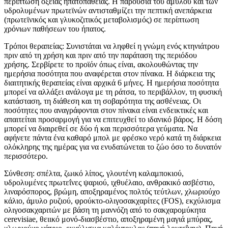
περίπτωση οξείας ηπατοπάθειας. Η παρουσία του αμύλου και των
υδρολυμένων πρωτεϊνών αντισταθμίζει την πεπτική ανεπάρκεια
(πρωτεϊνικός και γλυκοζιτικός μεταβολισμός) σε περίπτωση
χρόνιων παθήσεων του ήπατος.
Τρόποι θεραπείας: Συνιστάται να ληφθεί η γνώμη ενός κτηνιάτρου
πριν από τη χρήση και πριν από την παράταση της περιόδου
χρήσης. Σερβίρετε το προϊόν όπως είναι, ακολουθώντας την
ημερήσια ποσότητα που αναφέρεται στον πίνακα. Η διάρκεια της
διαιτητικής θεραπείας είναι αρχικά 6 μήνες. Η ημερήσια ποσότητα
μπορεί να αλλάξει ανάλογα με τη ράτσα, το περιβάλλον, τη φυσική
κατάσταση, τη διάθεση και τη σοβαρότητα της ασθένειας. Οι
ποσότητες που αναγράφονται στον πίνακα είναι ενδεικτικές και
απαιτείται προσαρμογή για να επιτευχθεί το ιδανικό βάρος. Η δόση
μπορεί να διαιρεθεί σε δύο ή και περισσότερα γεύματα. Να
αφήνετε πάντα ένα καθαρό μπολ με φρέσκο νερό κατά τη διάρκεια
ολόκληρης της ημέρας για να ενυδατώνεται το ζώο όσο το δυνατόν
περισσότερο.
Σύνθεση: σπέλτα, ζωικό λίπος, γλουτένη καλαμποκιού,
υδρολυμένες πρωτεΐνες ψαριού, ιχθυέλαιο, ανθρακικό ασβέστιο,
λιναρόσπορος, βρώμη, αποξηραμένος πολτός τεύτλων, χλωριούχο
κάλιο, άμυλο ρυζιού, φρούκτο-ολιγοσακχαρίτες (FOS), εκχύλισμα
ολιγοσακχαριτών με βάση τη μαννόζη από το σακχαρομύκητα
cerevisiae, θειικό μονό-διασβέστιο, αποξηραμένη μαγιά μπύρας,