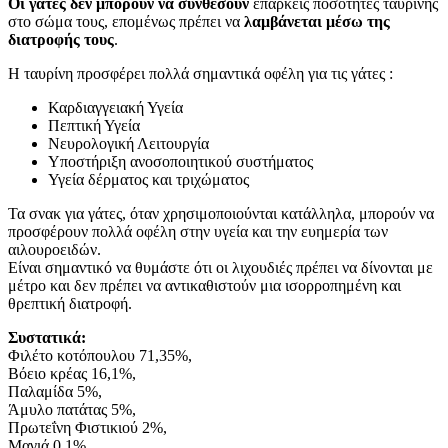
Οι γάτες δεν μπορούν να συνθέσουν
επαρκείς ποσότητες ταυρίνης
στο σώμα τους, επομένως πρέπει να
λαμβάνεται μέσω της
διατροφής τους
.
Η ταυρίνη προσφέρει πολλά σημαντικά οφέλη για τις γάτες :
Καρδιαγγειακή Υγεία
Πεπτική Υγεία
Νευρολογική Λειτουργία
Υποστήριξη ανοσοποιητικού συστήματος
Υγεία δέρματος και τριχώματος
Τα σνακ για γάτες, όταν χρησιμοποιούνται κατάλληλα, μπορούν να
προσφέρουν πολλά οφέλη στην υγεία και την ευημερία των
αιλουροειδών.
Είναι σημαντικό να θυμάστε ότι οι λιχουδιές πρέπει να δίνονται με
μέτρο και δεν πρέπει να αντικαθιστούν μια ισορροπημένη και
θρεπτική διατροφή.
Συστατικά:
Φιλέτο κοτόπουλου 71,35%,
Βόειο κρέας 16,1%,
Παλαμίδα 5%,
Άμυλο πατάτας 5%,
Πρωτεΐνη Φιστικιού 2%,
Μαγιά 0,1%,