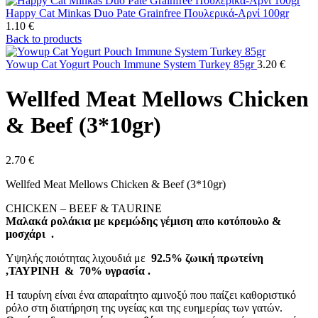
Happy Cat Minkas Duo Pate Grainfree Πουλερικά-Αρνί 100gr
1.10
€
Back to products
Yowup Cat Yogurt Pouch Immune System Turkey 85gr
3.20
€
Wellfed Meat Mellows Chicken
& Beef (3*10gr)
2.70
€
Wellfed Meat Mellows Chicken & Beef (3*10gr)
CHICKEN – BEEF & TAURINE
Μαλακά ρολάκια με κρεμώδης γέμιση απο κοτόπουλο &
μοσχάρι .
Υψηλής ποιότητας λιχουδιά με
92.5% ζωική πρωτείνη
,ΤΑΥΡΙΝΗ & 70% υγρασία .
Η ταυρίνη είναι ένα απαραίτητο αμινοξύ που παίζει καθοριστικό
ρόλο στη διατήρηση της υγείας και της ευημερίας των γατών.