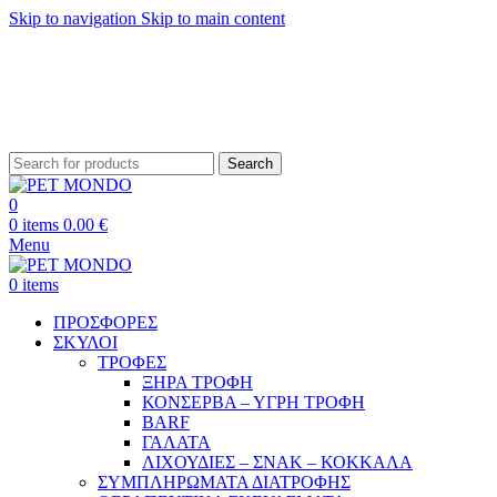
Skip to navigation
Skip to main content
ΔΩΡΕΑΝ ΑΠΟΣΤΟΛΗ ΘΕΣΣΑΛΟΝΙΚΗ ΑΝΩ ΤΩΝ 29€ - ΔΩΡΕΑΝ ΑΠΟΣΤΟΛΗ
ΥΠΟΛΟΙΠΗ ΕΛΛΑΔΑ ΑΝΩ ΤΩΝ 39€
ΔΩΡΕΑΝ DELIVERY ΣΤΗΝ ΠΟΛΗ ΤΗΣ ΘΕΣΣΑΛΟΝΙΚΗΣ
Search
0
0
items
0.00
€
Menu
0
items
ΠΡΟΣΦΟΡΕΣ
ΣΚΥΛΟΙ
ΤΡΟΦΕΣ
ΞΗΡΑ ΤΡΟΦΗ
ΚΟΝΣΕΡΒΑ – ΥΓΡΗ ΤΡΟΦΗ
BARF
ΓΑΛΑΤΑ
ΛΙΧΟΥΔΙΕΣ – ΣΝΑΚ – ΚΟΚΚΑΛΑ
ΣΥΜΠΛΗΡΩΜΑΤΑ ΔΙΑΤΡΟΦΗΣ