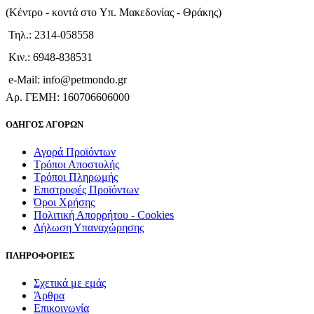
(Kέντρο - κοντά στο Yπ. Μακεδονίας - Θράκης)
Τηλ.: 2314-058558
Κιν.: 6948-838531
e-Mail: info@petmondo.gr
Aρ. ΓΕΜΗ: 160706606000
ΟΔΗΓΟΣ ΑΓΟΡΩΝ
Αγορά Προϊόντων
Τρόποι Αποστολής
Τρόποι Πληρωμής
Επιστροφές Προϊόντων
Όροι Χρήσης
Πολιτική Απορρήτου - Cookies
Δήλωση Υπαναχώρησης
ΠΛΗΡΟΦΟΡΙΕΣ
Σχετικά με εμάς
Άρθρα
Επικοινωνία