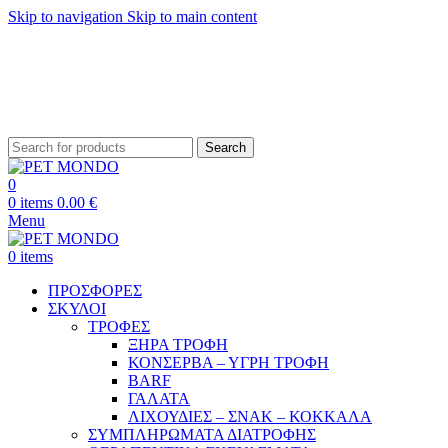
Skip to navigation
Skip to main content
ΔΩΡΕΑΝ ΑΠΟΣΤΟΛΗ ΘΕΣΣΑΛΟΝΙΚΗ ΑΝΩ ΤΩΝ 29€ - ΔΩΡΕΑΝ ΑΠΟΣΤΟΛΗ
ΥΠΟΛΟΙΠΗ ΕΛΛΑΔΑ ΑΝΩ ΤΩΝ 39€
ΔΩΡΕΑΝ DELIVERY ΣΤΗΝ ΠΟΛΗ ΤΗΣ ΘΕΣΣΑΛΟΝΙΚΗΣ
Search
0
0
items
0.00
€
Menu
0
items
ΠΡΟΣΦΟΡΕΣ
ΣΚΥΛΟΙ
ΤΡΟΦΕΣ
ΞΗΡΑ ΤΡΟΦΗ
ΚΟΝΣΕΡΒΑ – ΥΓΡΗ ΤΡΟΦΗ
BARF
ΓΑΛΑΤΑ
ΛΙΧΟΥΔΙΕΣ – ΣΝΑΚ – ΚΟΚΚΑΛΑ
ΣΥΜΠΛΗΡΩΜΑΤΑ ΔΙΑΤΡΟΦΗΣ