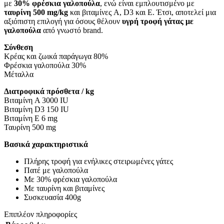
με
30% φρέσκια γαλοπούλα
, ενώ είναι εμπλουτισμένο με
ταυρίνη 500 mg/kg
και βιταμίνες A, D3 και E. Έτσι, αποτελεί μια
αξιόπιστη επιλογή για όσους θέλουν
υγρή τροφή γάτας με
γαλοπούλα
από γνωστό brand.
Σύνθεση
Κρέας και ζωικά παράγωγα 80%
Φρέσκια γαλοπούλα 30%
Μέταλλα
Διατροφικά πρόσθετα / kg
Βιταμίνη A 3000 IU
Βιταμίνη D3 150 IU
Βιταμίνη E 6 mg
Ταυρίνη 500 mg
Βασικά χαρακτηριστικά
Πλήρης τροφή για ενήλικες στειρωμένες γάτες
Πατέ με γαλοπούλα
Με 30% φρέσκια γαλοπούλα
Με ταυρίνη και βιταμίνες
Συσκευασία 400g
Επιπλέον πληροφορίες