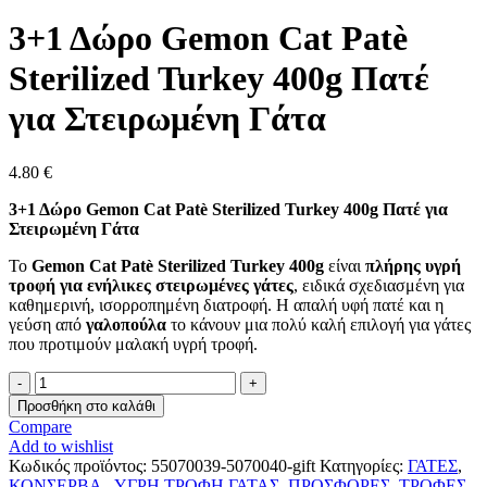
3+1 Δώρο Gemon Cat Patè
Sterilized Turkey 400g Πατέ
για Στειρωμένη Γάτα
4.80
€
3+1 Δώρο Gemon Cat Patè Sterilized Turkey 400g Πατέ για
Στειρωμένη Γάτα
Το
Gemon Cat Patè Sterilized Turkey 400g
είναι
πλήρης υγρή
τροφή για ενήλικες στειρωμένες γάτες
, ειδικά σχεδιασμένη για
καθημερινή, ισορροπημένη διατροφή. Η απαλή υφή πατέ και η
γεύση από
γαλοπούλα
το κάνουν μια πολύ καλή επιλογή για γάτες
που προτιμούν μαλακή υγρή τροφή.
3+1
Δώρο
Προσθήκη στο καλάθι
Gemon
Compare
Cat
Add to wishlist
Patè
Κωδικός προϊόντος:
55070039-5070040-gift
Κατηγορίες:
ΓΑΤΕΣ
,
Sterilized
ΚΟΝΣΕΡΒΑ - ΥΓΡΗ ΤΡΟΦΗ ΓΑΤΑΣ
,
ΠΡΟΣΦΟΡΕΣ
,
ΤΡΟΦΕΣ