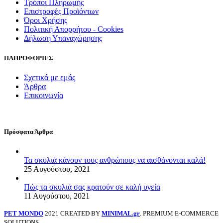
Τρόποι Πληρωμής
Επιστροφές Προϊόντων
Όροι Χρήσης
Πολιτική Απορρήτου - Cookies
Δήλωση Υπαναχώρησης
ΠΛΗΡΟΦΟΡΙΕΣ
Σχετικά με εμάς
Άρθρα
Επικοινωνία
Πρόσφατα Άρθρα
Τα σκυλιά κάνουν τους ανθρώπους να αισθάνονται καλά!
25 Αυγούστου, 2021
Πώς τα σκυλιά σας κρατούν σε καλή υγεία
11 Αυγούστου, 2021
PET MONDO
2021 CREATED BY
MINIMAL.gr
. PREMIUM E-COMMERCE
SOLUTIONS.