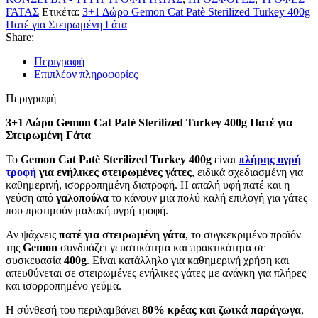
Turkey
ΓΑΤΑΣ
Ετικέτα:
3+1 Δώρο Gemon Cat Patè Sterilized Turkey 400g
400g
Πατέ για Στειρωμένη Γάτα
Πατέ
Share:
για
Στειρωμένη
Περιγραφή
Γάτα
Επιπλέον πληροφορίες
ποσότητα
Περιγραφή
3+1 Δώρο Gemon Cat Patè Sterilized Turkey 400g Πατέ για
Στειρωμένη Γάτα
Το
Gemon Cat Patè Sterilized Turkey 400g
είναι
πλήρης υγρή
τροφή
για ενήλικες στειρωμένες γάτες
, ειδικά σχεδιασμένη για
καθημερινή, ισορροπημένη διατροφή. Η απαλή υφή πατέ και η
γεύση από
γαλοπούλα
το κάνουν μια πολύ καλή επιλογή για γάτες
που προτιμούν μαλακή υγρή τροφή.
Αν ψάχνεις
πατέ για στειρωμένη γάτα
, το συγκεκριμένο προϊόν
της
Gemon
συνδυάζει γευστικότητα και πρακτικότητα σε
συσκευασία
400g
. Είναι κατάλληλο για καθημερινή χρήση και
απευθύνεται σε στειρωμένες ενήλικες γάτες με ανάγκη για πλήρες
και ισορροπημένο γεύμα.
Η σύνθεσή του περιλαμβάνει
80% κρέας και ζωικά παράγωγα
,