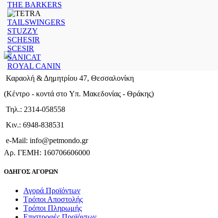
THE BARKERS
TAILSWINGERS
STUZZY
SCHESIR
SCESIR
SANICAT
ROYAL CANIN
Καραολή & Δημητρίου 47, Θεσσαλονίκη
(Kέντρο - κοντά στο Yπ. Μακεδονίας - Θράκης)
Τηλ.: 2314-058558
Κιν.: 6948-838531
e-Mail: info@petmondo.gr
Aρ. ΓΕΜΗ: 160706606000
ΟΔΗΓΟΣ ΑΓΟΡΩΝ
Αγορά Προϊόντων
Τρόποι Αποστολής
Τρόποι Πληρωμής
Επιστροφές Προϊόντων