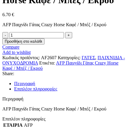
Horse Καφέ / Μπέζ / Εκρού
6.70
€
AFP Παιχνίδι Γάτας Crazy Horse Καφέ / Μπέζ / Εκρού
AFP
Παιχνίδι
Προσθήκη στο καλάθι
Γάτας
Compare
Crazy
Add to wishlist
Horse
Κωδικός προϊόντος:
AF2607
Κατηγορίες:
ΓΑΤΕΣ
,
ΠΑΙΧΝΙΔΙΑ -
Καφέ
ΟΝΥΧΟΔΡΟΜΙΑ
Ετικέτα:
AFP Παιχνίδι Γάτας Crazy Horse
/
Καφέ / Μπέζ / Εκρού
Μπέζ
Share:
/
Εκρού
Περιγραφή
ποσότητα
Επιπλέον πληροφορίες
Περιγραφή
AFP Παιχνίδι Γάτας Crazy Horse Καφέ / Μπέζ / Εκρού
Επιπλέον πληροφορίες
ΕΤΑΙΡΙΑ
AFP