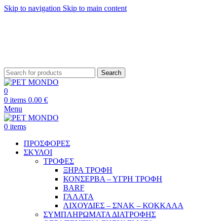
Skip to navigation
Skip to main content
ΔΩΡΕΑΝ ΑΠΟΣΤΟΛΗ ΘΕΣΣΑΛΟΝΙΚΗ ΑΝΩ ΤΩΝ 29€ - ΔΩΡΕΑΝ ΑΠΟΣΤΟΛΗ
ΥΠΟΛΟΙΠΗ ΕΛΛΑΔΑ ΑΝΩ ΤΩΝ 39€
ΔΩΡΕΑΝ DELIVERY ΣΤΗΝ ΠΟΛΗ ΤΗΣ ΘΕΣΣΑΛΟΝΙΚΗΣ
Search
0
0
items
0.00
€
Menu
0
items
ΠΡΟΣΦΟΡΕΣ
ΣΚΥΛΟΙ
ΤΡΟΦΕΣ
ΞΗΡΑ ΤΡΟΦΗ
ΚΟΝΣΕΡΒΑ – ΥΓΡΗ ΤΡΟΦΗ
BARF
ΓΑΛΑΤΑ
ΛΙΧΟΥΔΙΕΣ – ΣΝΑΚ – ΚΟΚΚΑΛΑ
ΣΥΜΠΛΗΡΩΜΑΤΑ ΔΙΑΤΡΟΦΗΣ