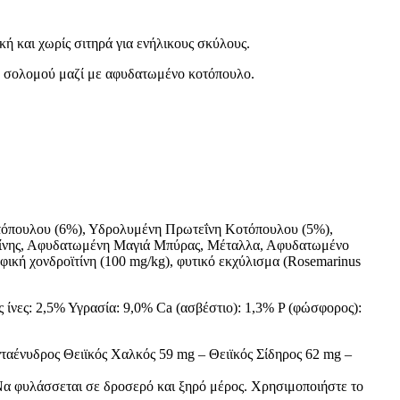
 και χωρίς σιτηρά για ενήλικους σκύλους.
ου σολομού μαζί με αφυδατωμένο κοτόπουλο.
τόπουλου (6%), Υδρολυμένη Πρωτεΐνη Κοτόπουλου (5%),
λίνης, Αφυδατωμένη Μαγιά Μπύρας, Μέταλλα, Αφυδατωμένο
ή χονδροϊτίνη (100 mg/kg), φυτικό εκχύλισμα (Rosemarinus
ίνες: 2,5% Υγρασία: 9,0% Ca (ασβέστιο): 1,3% P (φώσφορος):
νταένυδρος Θειϊκός Χαλκός 59 mg – Θειϊκός Σίδηρος 62 mg –
. Να φυλάσσεται σε δροσερό και ξηρό μέρος. Χρησιμοποιήστε το