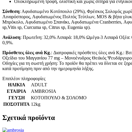
Ολοκληρωμένη τροφή, ολιστική και χωρίς σιτηρά για ενήλικο
Σύνθεση
: Αφυδατωμένο Κοτόπουλο (29%), Φρέσκος Σολομός χωρίς
Λιναρόσπορος, Αφυδατωμένος Πολτός Τεύτλων, MOS & βήτα γλυκά
Μπρόκολο, Αφυδατωμένο Σπανάκι, Αφυδατωμένα Cranberries, Αφυδ
sp,Vitis sp, Curcuma sp, Citrus sp, Eugenia sp).
Ανάλυση
: Πρωτεΐνη: 32,0% Λιπαρά: 18,0% Ωμέγα-3 Λιπαρά Οξέα: 
0,9%.
Πρόσθετες ύλες ανά Kg
.: Διατροφικές πρόσθετες ύλες ανά Kg.: Β
Οξείδιο του Μαγγανίου 77 mg – Μονοένυδρος Θειϊκός Ψευδάργυρος
Οδηγίες για τη σωστή χρήση: Το προϊόν θα πρέπει να δίνεται σε ξ
κατά προτίμηση πριν από την ημερομηνία λήξης.
Επιπλέον πληροφορίες
ΗΛΙΚΙΑ
ADULT
ΕΤΑΙΡΙΑ
AMBROSIA
ΓΕΥΣΗ
ΚΟΤΟΠΟΥΛΟ & ΣΟΛΟΜΟ
ΠΟΣΟΤΗΤΑ
12kg
Σχετικά προϊόντα