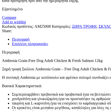
κατά προτίμηση πριν από την ημερομηνία λήξης.
Εξαντλημένο
Compare
Add to wishlist
Κωδικός προϊόντος:
AM25008
Κατηγορίες:
ΞΗΡΑ ΤΡΟΦΗ
,
ΣΚΥΛΟ
Share:
Περιγραφή
Επιπλέον πληροφορίες
Περιγραφή
Ambrosia Grain-Free Dog Adult Chicken & Fresh Salmon 12kg
Ξηρή τροφή Σκύλου Ambrosia Grain – Free Dog Adult Chicken & Fr
Η συνταγή Ambrosia με κοτόπουλο και φρέσκο σολομό συνδυάζει ε
Βασικά Χαρακτηριστικά:
Συμπεριλαμβάνει πρεβιοτικά και προβιοτικά (για να βελτιώσει
χονδροϊτίνη και γλυκοζαμίνη (για να προστατέψει τις αρθρώσει
ταυρίνη και L-καρνιτίνη (για να ενισχύσει το καρδιαγγειακό 
Οι κροκέτες είναι μεσαίου μεγέθους, κατάλληλες για όλες τις