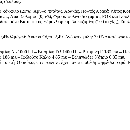
υς σκύλους.
 κόκκαλο (20%), Άμυλο πατάτας, Αρακάς, Πολτός Αρακά, Λίπος Κο
νες, Λάδι Σολομού (0,5%), Φρουκτοολιγοσακχαρίτες FOS και Ινου
ατωμένα Βατόμουρα, Υδροχλωρική Γλυκοζαμίνη (100 mg/kg), Σουλφικ
0,4% Ωμέγα-6 Λιπαρά Οξέα: 2,4% Ανόργανη ύλη: 7,0% Ακατέργαστες 
ιταμίνη Α 21000 UΙ – Βιταμίνη D3 1400 UI – Βιταμίνη E 180 mg – Πε
 186 mg – Ιωδιούχο Κάλιο 4,85 mg – Σεληνιώδες Νάτριο 0,35 mg.
ηρά μορφή. Ο σκύλος θα πρέπει να έχει πάντα διαθέσιμο φρέσκο νερό