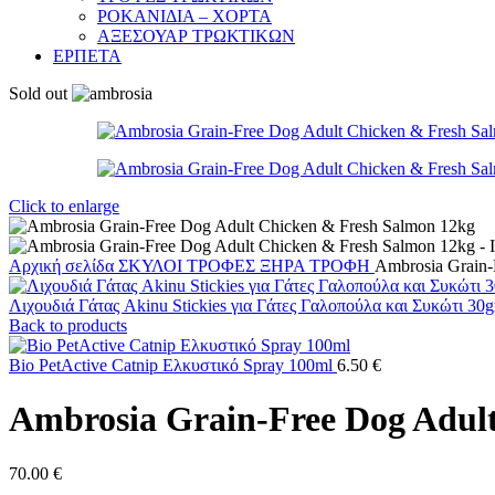
ΡΟΚΑΝΙΔΙΑ – ΧΟΡΤΑ
ΑΞΕΣΟΥΑΡ ΤΡΩΚΤΙΚΩΝ
ΕΡΠΕΤΑ
Sold out
Click to enlarge
Αρχική σελίδα
ΣΚΥΛΟΙ
ΤΡΟΦΕΣ
ΞΗΡΑ ΤΡΟΦΗ
Ambrosia Grain-
Λιχουδιά Γάτας Akinu Stickies για Γάτες Γαλοπούλα και Συκώτι 30g
Back to products
Bio PetActive Catnip Ελκυστικό Spray 100ml
6.50
€
Ambrosia Grain-Free Dog Adul
70.00
€