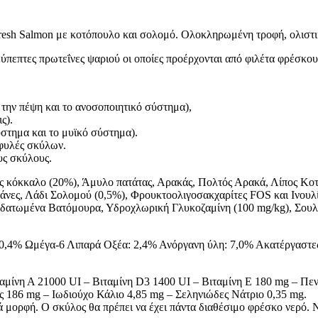
esh Salmon με κοτόπουλο και σολομό. Ολοκληρωμένη τροφή, ολιστική
ύπεπτες πρωτεΐνες ψαριού οι οποίες προέρχονται από φιλέτα φρέσκ
 την πέψη και το ανοσοποιητικό σύστημα),
ς).
σύστημα και το μυϊκό σύστημα).
 φυλές σκύλων.
υς σκύλους.
 κόκκαλο (20%), Άμυλο πατάτας, Αρακάς, Πολτός Αρακά, Λίπος Κο
νες, Λάδι Σολομού (0,5%), Φρουκτοολιγοσακχαρίτες FOS και Ινου
ατωμένα Βατόμουρα, Υδροχλωρική Γλυκοζαμίνη (100 mg/kg), Σουλφικ
0,4% Ωμέγα-6 Λιπαρά Οξέα: 2,4% Ανόργανη ύλη: 7,0% Ακατέργαστες 
ιταμίνη Α 21000 UΙ – Βιταμίνη D3 1400 UI – Βιταμίνη E 180 mg – Πε
 186 mg – Ιωδιούχο Κάλιο 4,85 mg – Σεληνιώδες Νάτριο 0,35 mg.
ηρά μορφή. Ο σκύλος θα πρέπει να έχει πάντα διαθέσιμο φρέσκο νερό