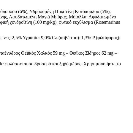
τόπουλου (6%), Υδρολυμένη Πρωτεΐνη Κοτόπουλου (5%),
λίνης, Αφυδατωμένη Μαγιά Μπύρας, Μέταλλα, Αφυδατωμένο
ή χονδροϊτίνη (100 mg/kg), φυτικό εκχύλισμα (Rosemarinus
ίνες: 2,5% Υγρασία: 9,0% Ca (ασβέστιο): 1,3% P (φώσφορος):
νταένυδρος Θειϊκός Χαλκός 59 mg – Θειϊκός Σίδηρος 62 mg –
. Να φυλάσσεται σε δροσερό και ξηρό μέρος. Χρησιμοποιήστε το