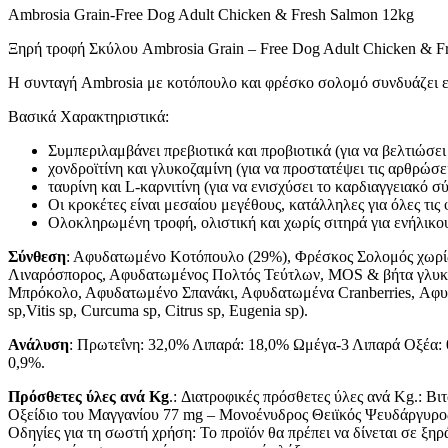
Ambrosia Grain-Free Dog Adult Chicken & Fresh Salmon 12kg
Ξηρή τροφή Σκύλου Ambrosia Grain – Free Dog Adult Chicken & Fr
Η συνταγή Ambrosia με κοτόπουλο και φρέσκο σολομό συνδυάζει ε
Βασικά Χαρακτηριστικά:
Συμπεριλαμβάνει πρεβιοτικά και προβιοτικά (για να βελτιώσει
χονδροϊτίνη και γλυκοζαμίνη (για να προστατέψει τις αρθρώσει
ταυρίνη και L-καρνιτίνη (για να ενισχύσει το καρδιαγγειακό 
Οι κροκέτες είναι μεσαίου μεγέθους, κατάλληλες για όλες τις
Ολοκληρωμένη τροφή, ολιστική και χωρίς σιτηρά για ενήλικο
Σύνθεση
: Αφυδατωμένο Κοτόπουλο (29%), Φρέσκος Σολομός χωρίς
Λιναρόσπορος, Αφυδατωμένος Πολτός Τεύτλων, MOS & βήτα γλυκά
Μπρόκολο, Αφυδατωμένο Σπανάκι, Αφυδατωμένα Cranberries, Αφυδ
sp,Vitis sp, Curcuma sp, Citrus sp, Eugenia sp).
Ανάλυση
: Πρωτεΐνη: 32,0% Λιπαρά: 18,0% Ωμέγα-3 Λιπαρά Οξέα: 
0,9%.
Πρόσθετες ύλες ανά Kg
.: Διατροφικές πρόσθετες ύλες ανά Kg.: Β
Οξείδιο του Μαγγανίου 77 mg – Μονοένυδρος Θειϊκός Ψευδάργυρος
Οδηγίες για τη σωστή χρήση: Το προϊόν θα πρέπει να δίνεται σε ξ