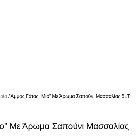
Α ΑΝΩ ΤΩΝ 39€
ορία
Άμμος Γάτας “Μιο” Με Άρωμα Σαπούνι Μασσαλίας 5LT
ιο” Με Άρωμα Σαπούνι Μασσαλίας