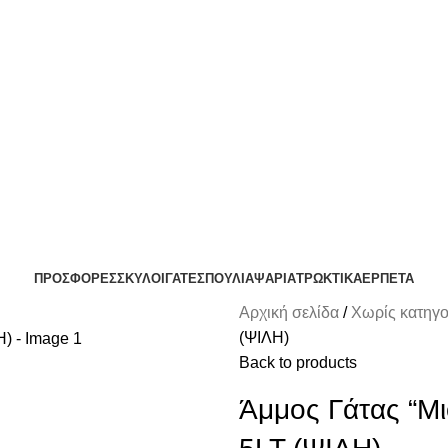
ΟΛΗ ΘΕΣΣΑΛΟΝΙΚΗ ΑΝΩ ΤΩΝ 29€ - ΔΩΡΕΑΝ ΑΠΟΣΤΟΛΗ ΥΠΟΛΟΙΠΗ ΕΛΛΑΔ
ΔΩΡΕΑΝ DELIVERY ΣΤΗΝ ΠΟΛΗ ΤΗΣ ΘΕΣΣΑΛΟΝΙΚΗΣ
ΠΡΟΣΦΟΡΕΣ
ΣΚΥΛΟΙ
ΓΑΤΕΣ
ΠΟΥΛΙΑ
ΨΑΡΙΑ
ΤΡΩΚΤΙΚΑ
ΕΡΠΕΤΑ
Αρχική σελίδα
Χωρίς κατηγ
(ΨΙΛΗ)
Back to products
Άμμος Γάτας “Μ