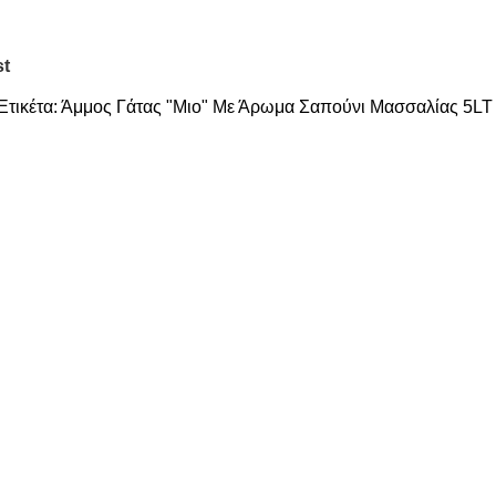
st
Ετικέτα:
Άμμος Γάτας "Μιο" Με Άρωμα Σαπούνι Μασσαλίας 5LT