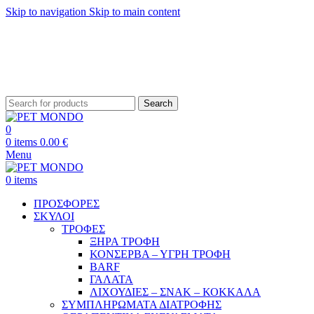
Skip to navigation
Skip to main content
ΔΩΡΕΑΝ ΑΠΟΣΤΟΛΗ ΘΕΣΣΑΛΟΝΙΚΗ ΑΝΩ ΤΩΝ 29€ - ΔΩΡΕΑΝ ΑΠΟΣΤΟΛΗ
ΥΠΟΛΟΙΠΗ ΕΛΛΑΔΑ ΑΝΩ ΤΩΝ 39€
ΔΩΡΕΑΝ DELIVERY ΣΤΗΝ ΠΟΛΗ ΤΗΣ ΘΕΣΣΑΛΟΝΙΚΗΣ
Search
0
0
items
0.00
€
Menu
0
items
ΠΡΟΣΦΟΡΕΣ
ΣΚΥΛΟΙ
ΤΡΟΦΕΣ
ΞΗΡΑ ΤΡΟΦΗ
ΚΟΝΣΕΡΒΑ – ΥΓΡΗ ΤΡΟΦΗ
BARF
ΓΑΛΑΤΑ
ΛΙΧΟΥΔΙΕΣ – ΣΝΑΚ – ΚΟΚΚΑΛΑ
ΣΥΜΠΛΗΡΩΜΑΤΑ ΔΙΑΤΡΟΦΗΣ