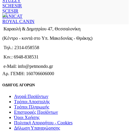
STUZZY
SCHESIR
SCESIR
SANICAT
ROYAL CANIN
Καραολή & Δημητρίου 47, Θεσσαλονίκη
(Kέντρο - κοντά στο Yπ. Μακεδονίας - Θράκης)
Τηλ.: 2314-058558
Κιν.: 6948-838531
e-Mail: info@petmondo.gr
Aρ. ΓΕΜΗ: 160706606000
ΟΔΗΓΟΣ ΑΓΟΡΩΝ
Αγορά Προϊόντων
Τρόποι Αποστολής
Τρόποι Πληρωμής
Επιστροφές Προϊόντων
Όροι Χρήσης
Πολιτική Απορρήτου - Cookies
Δήλωση Υπαναχώρησης