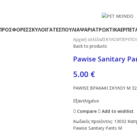
 ΘΕΣΣΑΛΟΝΙΚΗ ΑΝΩ ΤΩΝ 29€ - ΔΩΡΕΑΝ ΑΠΟΣΤΟΛΗ ΥΠΟΛΟΙΠΗ ΕΛΛΑΔΑ ΑΝ
ΠΡΟΣΦΟΡΕΣ
ΣΚΥΛΟΙ
ΓΑΤΕΣ
ΠΟΥΛΙΑ
ΨΑΡΙΑ
ΤΡΩΚΤΙΚΑ
ΕΡΠΕΤ
Αρχική σελίδα
ΣΚΥΛΟΙ
ΠΕΡΙΠΟ
Back to products
Pawise Sanitary Pa
5.00
€
PAWISE ΒΡΑΚΑΚΙ ΣΚΥΛΟΥ M 3
Εξαντλημένο
Compare
Add to wishlist
Κωδικός προϊόντος:
13032
Κατη
Pawise Sanitary Pants M