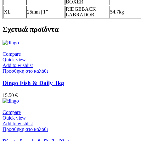
BOXER
RIDGEBACK
XL
25mm | 1”
54,7kg
LABRADOR
Σχετικά προϊόντα
Compare
Quick view
Add to wishlist
Προσθήκη στο καλάθι
Dingo Fish & Daily 3kg
15.50
€
Compare
Quick view
Add to wishlist
Προσθήκη στο καλάθι