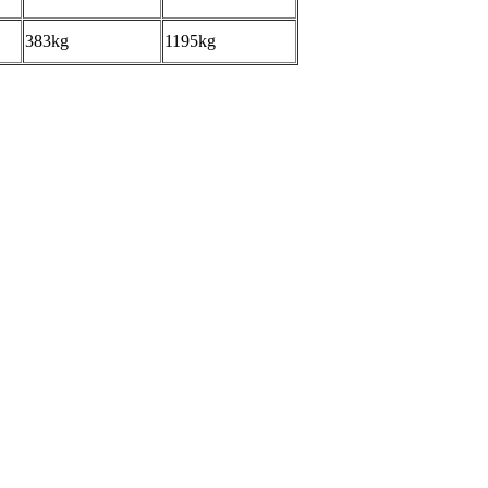
383kg
1195kg