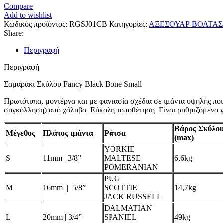
Compare
Add to wishlist
Κωδικός προϊόντος:
RGSJ01CB
Κατηγορίες:
ΑΞΕΣΟΥΑΡ ΒΟΛΤΑΣ
Share:
Περιγραφή
Περιγραφή
Σαμαράκι Σκύλου Fancy Black Bone Small
Πρωτότυπα, μοντέρνα και με φαντασία σχέδια σε ιμάντα υψηλής ποι
συγκόλληση) από χάλυβα. Εύκολη τοποθέτηση. Είναι ρυθμιζόμενο γι
Βάρος Σκύλο
Μέγεθος
Πλάτος ιμάντα
Ράτσα
(max)
YORKIE
S
11mm | 3/8”
MALTESE
6,6kg
POMERANIAN
PUG
M
16mm | 5/8”
SCOTTIE
14,7kg
JACK RUSSELL
DALMATIAN
L
20mm | 3/4”
SPANIEL
49kg