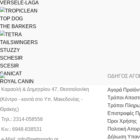
VERSELE-LAGA
TOP DOG
THE BARKERS
TAILSWINGERS
STUZZY
SCHESIR
SCESIR
SANICAT
ΟΔΗΓΟΣ ΑΓ
ROYAL CANIN
Καραολή & Δημητρίου 47, Θεσσαλονίκη
Αγορά Προϊόν
Τρόποι Αποστ
(Kέντρο - κοντά στο Yπ. Μακεδονίας -
Τρόποι Πληρ
Θράκης)
Επιστροφές Π
Τηλ.: 2314-058558
Όροι Χρήσης
Πολιτική Απορ
Κιν.: 6948-838531
Δήλωση Υπαν
e-Mail: info@petmondo.gr