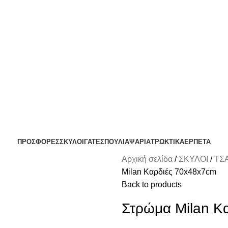
ΟΛΗ ΘΕΣΣΑΛΟΝΙΚΗ ΑΝΩ ΤΩΝ 29€ - ΔΩΡΕΑΝ ΑΠΟΣΤΟΛΗ ΥΠΟΛΟΙΠΗ ΕΛΛΑΔ
ΔΩΡΕΑΝ DELIVERY ΣΤΗΝ ΠΟΛΗ ΤΗΣ ΘΕΣΣΑΛΟΝΙΚΗΣ
ΠΡΟΣΦΟΡΕΣ
ΣΚΥΛΟΙ
ΓΑΤΕΣ
ΠΟΥΛΙΑ
ΨΑΡΙΑ
ΤΡΩΚΤΙΚΑ
ΕΡΠΕΤΑ
Αρχική σελίδα
ΣΚΥΛΟΙ
ΤΣ
Milan Καρδιές 70x48x7cm
Back to products
Στρώμα Milan Κ