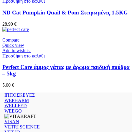
Προσθήκη στο καλάθι
ND Cat Pumpkin Quail & Pom Στειρωμένες 1.5KG
28.90
€
Compare
Quick view
Add to wishlist
Προσθήκη στο καλάθι
Perfect Care άμμος γάτας με άρωμα παιδική πούδρα
– 5kg
5.00
€
ΙΠΠΟΣΚΕΥΕΣ
WEPHARM
WELLFED
WEEGO
VISAN
VETRI SCIENCE